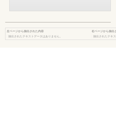
左ページから抽出された内容
右ページから抽出
抽出されたテキストデータはありません。
抽出されたテキス