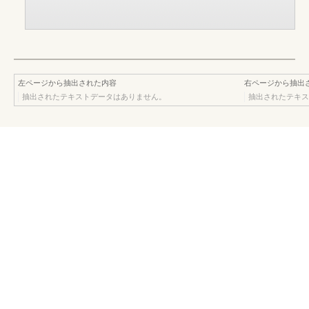
左ページから抽出された内容
右ページから抽出
抽出されたテキストデータはありません。
抽出されたテキス