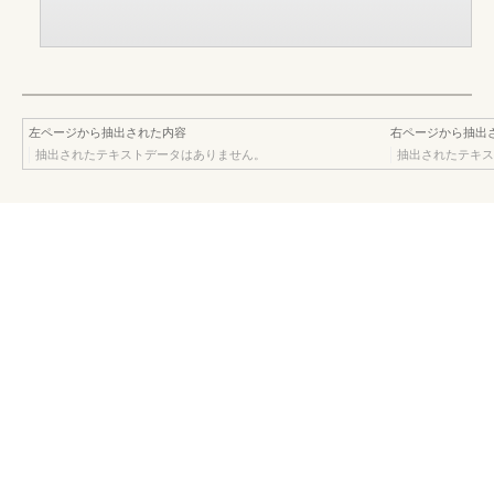
左ページから抽出された内容
右ページから抽出
抽出されたテキストデータはありません。
抽出されたテキス