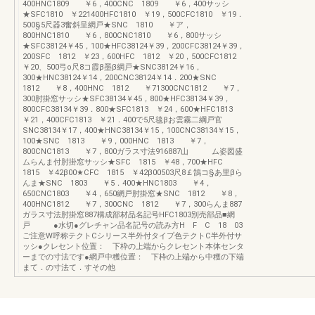
400HNC1809 ￥6，400CNC 1809 ￥6，400サッシ
★SFC1810 ￥221400HFC1810 ￥19，500CFC1810 ￥19．
500§5尺器3奮斜呈網戸★SNC 1810 ￥ア，
800HNC1810 ￥6，800CNC1810 ￥6，800サッシ
★SFC38124￥45，100★HFC38124￥39，200CFC38124￥39，
200SFC 1812 ￥23，600HFC 1812 ￥20，500CFC1812
￥20、500弓o尺8コ霞β墨β網戸★SNC38124￥16，
300★HNC38124￥14，200CNC38124￥14．200★SNC
1812 ￥8，400HNC 1812 ￥71300CNC1812 ￥7，
300肘掛窓サッシ★SFC38134￥45，800★HFC38134￥39，
800CFC38134￥39．800★SFC1813 ￥24，600★HFC1813
￥21，400CFC1813 ￥21．400で5尺毯βお雲霧二綱戸官
SNC38134￥17，400★HNC38134￥15，100CNC38134￥15，
100★SNC 1813 ￥9，000HNC 1813 ￥7，
800CNC1813 ￥7，800ガラス寸法916887山 ム姿図盛
ムらんま付肘掛窓サッシ★SFC 1815 ￥48，700★HFC
1815 ￥42β00★CFC 1815 ￥42β00503尺8￡鵠コ§あ里βら
んま★SNC 1803 ￥5．400★HNC1803 ￥4，
650CNC1803 ￥4，650網戸肘掛窓★SNC 1812 ￥8，
400HNC1812 ￥7，300CNC 1812 ￥7，300らんま887
ガラス寸法肘掛窓887構成部材品名記号HFC1803別売部品■網
戸 ●水切●グレチャン品名記号の読み方H F C 18 03
ご注意W呼称テクトCシリース半外付タイプ色テクトC半外付サ
ッシ●クレセント位置： 下枠の上端からクレセント本体センタ
ーまでの寸法です●網戸中穫位置： 下枠の上端から中穫の下端
まて．の寸法て．すその他