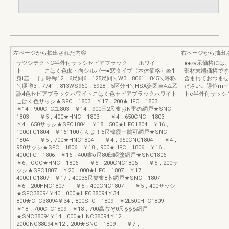
左ページから抽出された内容
右ページから抽出
サツシテクトC半外付サッシセビアフラック ホワイ
●●表示価格には
ト こはく色伽・向シルバー■窓タイプ〈本体価格〉邑1
部材末端価格です
身i韮 ［」呼称12．6尺間6．125尺間＼W3，8061，845＼呼称
含まれておつませ
＼腿噂3，7741，813WS960．5928．5区分H＼HSA姿図車4ム乙
ださい。導位rn
詠4色セビアブラックホワイトこはく色セビアブラックホワイト
トe半外付サッシ
こはく色サッシ★SFC 1803 ￥17．200★HFC 1803
￥14．900CFCユ803 ￥14，900三2尺奮おN雷の網戸★SNC
1803 ￥5，400★HNC 1803 ￥4，650CNC 1803
￥4，650サッシ★SFC1804 ￥18，500★HFC1804 ￥16，
100CFC1804 ￥161100らんま！5尺韓霞m鵠可網戸★SNC
1804 ￥5，700★HNC1804 ￥4，950CNC1804 ￥4，
950サッシ★SFC 1806 ￥18，900★HFC 1806 ￥16．
400CFC 1806 ￥16，400書o尺80臼瞬塗網戸★SNC1806
￥6、OOO★HNC 1806 ￥5，200CNC1806 ￥5，200サ
ッシ★SFC1807 ￥20，000★HFC 1807 ￥17，
400CFC1807 ￥17，40035尺婁奮8卜網戸★SNC 1807
￥6，200HNC1807 ￥5，400CNC1807 ￥5，400サッシ
★SFC38094￥40，000★HFC38094￥34，
800★CFC38094￥34，800SFC 1809 ￥2L500HFC1809
￥18，700CFC1809 ￥18，700高窓ぞ0尺§§§網戸
★SNC38094￥14，000★HNC38094￥12，
200CNC38094￥12，200★SNC 1809 ￥7，