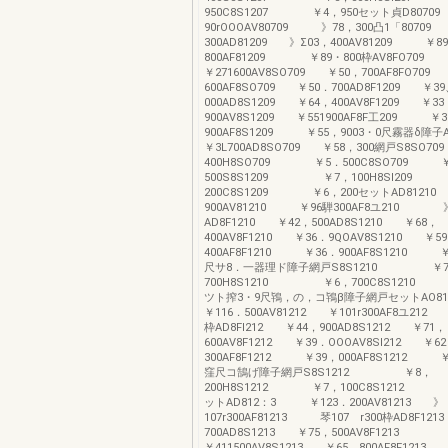
950C8S1207 ￥4，950セット貞D807
90rOOOAV80709 》78，300凸1「8070
300AD81209 》Σ03，400AV81209 ￥8
800AF81209 ￥89・800枠AV8FO709
￥271600AV8SO709 ￥50，700AF8FO709
600AF8SO709 ￥50．700AD8F1209 ￥3
000AD8S1209 ￥64，400AV8F1209 ￥33
900AV8S1209 ￥551900AF8F工209 ￥3
900AF8S1209 ￥55，9003・0尺霧器δ障
￥3L700AD8SO709 ￥58，300網戸S8S
400H8SO709 ￥5．500C8SO709 
500S8S1209 ￥7，100H8Sl209
200C8S1209 ￥6，200セットAD8121
900AV81210 ￥96騨300AF8ユ210 》
AD8F1210 ￥42，500AD8S1210 ￥68，
400AV8F1210 ￥36．9QOAV8S1210 ￥5
400AF8F1210 ￥36．900AF8S1210 ￥
尺サ8．一器理ド障子網戸S8S1210 ￥
700H8S1210 ￥6，700C8S1210 
ツト搾3・9尺鴇，の，コ鴇β障子網戸セットAO
￥116．500AV81212 ￥101r300AF8ユ212
枠AD8Fl212 ￥44，900AD8S1212 ￥71，
600AV8F1212 ￥39．OOOAV8Sl212 ￥6
300AF8F1212 ￥39，000AF8S1212 ￥
窪尺コ鵠げ障子網戸S8S1212 ￥8，
200H8S1212 ￥7，100C8S1212 
ットAD812：3 ￥123．200AV81213 》
107r300AF81213 琴107 r300枠AD8F12
700AD8S1213 ￥75，500AV8F1213
￥411500AV8S1213 ￥65，800AF8F12