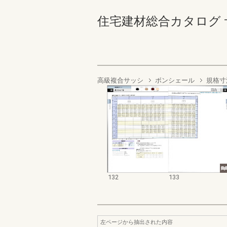
住宅建材総合カタログ サッシ
高級複合サッシ
ボンシェール
規格寸
132
133
左ページから抽出された内容