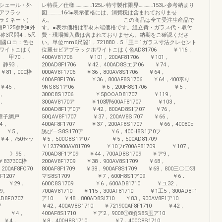
シェール・外
レ特長／仕様……………125レ特寸製作限界…………153レ参考納まり
アフラッ
図…………164●表示価格には、消費税は含まれておりませ
ラミネート）
ん。 この商品は全て受注生産品で
125参照■外
す。●表示価格は部材末端価格です。組立費・ガラス代・取付
称3尺問4．5尺
費・現場搬入費は含まれておりません。納期をご確認くださ
姿図國ロコ：色セ
い。単位mm6尺閤1，721880．5「王コ1ガラス寸法クレセント
ワイトこはく
位麗セビアブラックホワイトこはく色AD81706 ￥116，
6 甲70．
400AV81706 ￥101，200AF81706 ￥101，
 静93，
200AD8F1706 ￥42，400AD8Sエア06 ￥74，
￥81，000枠
000AV8F1706 ￥36，800AV8S1706 ￥64，
400AF8F1706 ￥36，800AF8S1706 ￥64，400奉り
 ￥45，
9NS8S1ア06 ￥6，200H8S1706 ￥5，
5，
300C8S1706 ￥5βOOAD81707 ￥119，
9．
300AV8170ア ￥103騨600AF81707 ￥103，
600AD8F1ア0ア ￥42，800AD8Slフ07 ￥76，
お障子網戸
50QAV8F1707 ￥37，200AV8Sl707 ￥66，
4，
400AF8F1707 ￥37，200AF8S1707 ￥66，40080o
6 ￥5，
誘び︸S8S170ア ￥6，400H8S1ア0フ
￥4，750セッ
￥5，500C8S1ア07 ￥5，500AD81709
￥1237900AV81709 ￥10フr700AF81709 ￥107，
07 》95，
700AD8F1ア09 ￥44，700AD8S1709 ￥ア9，
837300枠
200AV8F1709 ￥38．900AV8S1709 ￥68，
00AF8FO70
800AF8F1709 ￥38，900AF8S1709 ￥68，800三〇〇羽
8F1207
マS8S1709 ￥7，600H8S1ア09 ￥6．
07 ￥29．
600C8S1709 ￥6，600AD81710 ￥ユ32，
9。
700AV81710 ￥115，300AF81710 ￥1工5，300AD8F1
AD8FO707
ア10 ￥48．800AD8SI710 ￥83，900AV8F1ア10
S8SO707
￥42，400AV8S1710 ￥721900AF8F1710 ￥42，
07 ￥4，
400AF8S1710 ￥ア2，9008①8頃S8S玉ア10
 ￥4．
￥8．400H8S1710 ￥7，400C8S1710