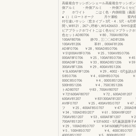
高級複合サッシボンシェール高級複合サッシボン
側アルミ ・外側アルミ ・外側アルミセビ
ク ホワイト こはく色・内側樹脂（義面
●（）ミロートオーク 月ケ瀬桧 窒内側P
付引違いサッシ〈窓タイプ＞3尺・4．5尺・6尺呼
間＼W8121，267＼呼称＼WS426653．5HHS
ピアブラックホワイトこはく色セビァブラックホ
色セットAD80706 ￥80，700AV8070
100AF80706 静70，三〇〇AD81206
100AV81206 革81，000AF81206 
AD8FO706 ￥28，900AD8SO706
￥51β00AV8FO706 ￥25，100AV8SO706
000AF8FO706 ￥25，100AF8SO706 ￥4
000AD8F1206 ￥33，800AD8S1206 ￥5
300AV8F1206 ￥29，400AV8S1206
￥5L600AF8F1206 ￥29，4002・0尺§諺
S8SO706 ￥4，650H8SO7Q6 ￥
000C8SO706 ￥4，000S8S120
500H8S1206 ￥4，750C8S1206 
トAD80707 サ83，700AV80707
￥721600AF80707 ￥72，600AD812
600AV81207 ￥831300AF81207 ￥
AV8FO707 ￥25，400AV8SO707 ￥47，2
フ ￥25，400AF8SO707 ￥47，200AD
￥34，100AD8Sl20ア ￥61．500AV8Fl2
700AV8S1207 ￥53，600AF8F1207 ￥2
700AF8S1207 ￥5316002・5尺薫譲器障子
￥29，100AD8SO707 ￥541600網戸
￥5，100H8SO707 ￥4。400C8SO7
400S8S1207 ￥5，800H8Sl207