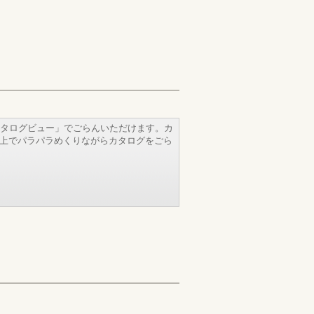
タログビュー」でごらんいただけます。カ
b上でパラパラめくりながらカタログをごら