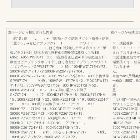
左ページから抽出された内容
右ページから抽出
「陪18：脂 L 」■ 1断熱・テク防音サツシト断熱・防音
二重サッシ●セビアブラツク） 1 ホワイト．
＼：矯藝糠鼻：：
1 、 ⊃こはく色■中桟無しテラス月タイプ〈単
禁：：：：：：：
板ガラス仕様〉幽匡き歯＼呼称6尺問9尺問2枚引＼＼W1亀
まれ
6962，605＼WS8541，308．5区罧分画巳置■HHS姿図凶ム1一
は受注生産品です
幽色セビアブラックホワイ卜こはく色セビ’アブラックホワイ卜
端価格で’す。組
こはく色セットSPWZ1717H 》83，100HPWZ1717H琴72，
ておりませ
200CPWZ1717Hサ721200SPWZ26172H￥104，
000HPWZ26172H￥90，400CPWZ26172闘￥90．4005卜鴨サ伜
単位mm9尺問4枚
SPWI717H ￥49，100HPW 1717Hり42，アOOCPW171
一660．5887
アHサ42，700SPW26172H￥59，800HPW26172H￥52，
置
000CPW26172H ￥52，000●8鴇り匿ツシ外障子
星
SKZI717H 》17，500HKZ1717H￥15，200CKZ1717H単
圏
15，200SKZ26172H￥22，800HKZ26172H￥19，800CKZ261ア
r［詣’幽’一’
2H ￥19，800尺‘ド内障子SCPZ 1ア17H ￥16，
ホワイトこはく色
500HCPZ 1717H》14，300CCPZ1ア1フH判4，
SPWZ26174H苓
300SCPZ26172H￥21，400HCPZ26172H￥18，
400SKZ2617
600CCPZ26172H￥18．600網戸SNC 1717H 琴13．
≒HPWZ26174
200HNC 1ア17HサU．500CNC 171アH￥11，
HKZ26174H 
500SNC26172H￥15，900HNC26172H￥13，
300CPWZ2617
800CNC26172H ￥13，800セットSPWZ1717 ￥83，
300CKZ2617
100HPWZ1717サ72，200CPWZ1717￥72，
SPWZ35174岡