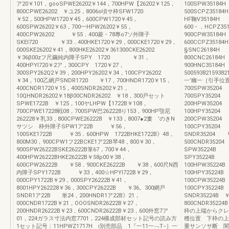
ア20￥101，gooSPWE26202￥144，700HPW【26202￥125，
100SPW3518
800CPWE26202 ￥ユ25，8006o頃サ枠SFW1720
500SCPZ3518
￥52，500HPW1720￥45，600CPW1720￥45，
HF鞠V35184
600SPW26202￥63，700一HPW26202￥55，
600・．HCPZ35
400CPW26202 ￥55．400菱・78專o7ソ外障子
900CPW35184
SKEI720 ￥33．400HKE1720￥29，000CKE1720￥29，
600CCPZ3518
000SKE26202￥41，800HKE26202￥361300CKE26202
§SNC26184H
￥36β00zフ尺繭純内障子SPY 1720 ￥31，
800CNC26184
400HPYl720￥2ア，300CPY 1720￥27，
900HNC35184
300SPY262Q2￥39，200HPY26202￥34，100CPY26202
500593
￥34，100乙網戸SNDR1720 ￥17，700HNDR1720￥15，
一’幽一｛引手位置
400CNDR1720￥15，400SNDR26202￥21，
700SPW352
10QHNDR26202￥18β00CNDR26202 ￥18，300戸セット
700SPY3520
SPWE1722B ￥125，100ヤLHPW【1722B￥108，
200HPW352
700CPWE17228戦08，700SPW巴262228り153，900HP顎尼
100HPY3520
262228￥乳33，800CPWE262228 ￥133，8007●2婁 ’のきN
200CPW3520
サツシ 枠外障子SPW1ア22B ￥56，
100CPY352
100SKE1722B ￥35．600HPW 1722BHKE1722B》48，
SNDR35204 
800M30，900CPW1フ22BCKE1ア22B琴48，800￥30，
500CNDR3520
900SPW26222BSKE26222B箪67，700￥44，
SPW35224B 
400HPW26222BHKE26222B￥58ρ00￥38，
SPY35224B ￥
600CPW26222B ￥58．900CKE26222B ￥38，600尺N西
100HPW3522
内障子SPY1722B ￥33，400☆HPYI722B￥29，
100HPY35224
000CPY1722B￥29，000SPY26222B￥41，
100CPW3522
8001HPY262228￥36，300CPY26222B ￥36。300網戸
100CPY3522
SNDR1ア22B 単24，200HNDR1ア22B》21，
SNDR35224B 
000CNDR1722B￥21，OOOSNDR26222B￥27，
800CNDR3522
200HNDR26222B￥23，600CNDR26222B￥23，600外窓7ア
枠の上端からクレ
01，224ガラス寸法内窓7701，224構成部材セット記号の読み方
穫位置 下枠の上
1セット記号：11HPWZ1717H i別売部品 1『一11一﹁T−］一
重サンソサ断 