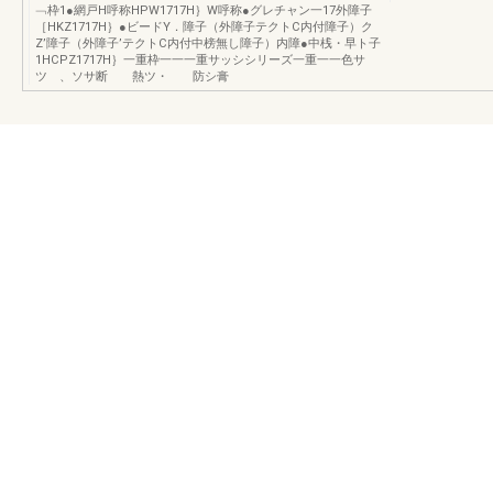
﹁枠1●網戸H呼称HPW1717H｝W呼称●グレチャン一17外障子
［HKZ1717H｝●ビードY．障子（外障子テクトC内付障子）ク
Z’障子（外障子’テクトC内付中榜無し障子）内障●中桟・早ト子
1HCPZ1717H｝一重枠一一一重サッシシリーズ一重一一色サ
ツ 、ソサ断 熱ツ・ 防シ膏