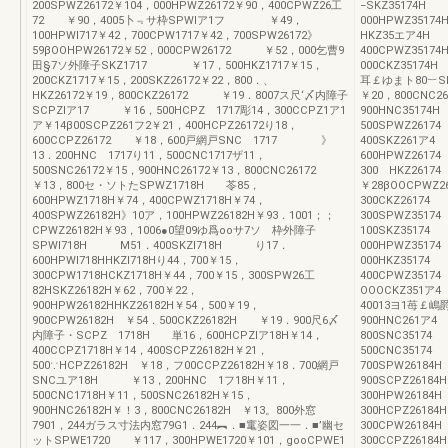
200SPWZ26172￥104，000HPWZ26172￥90，400CPWZ26工
−SKZ35174H
72 ￥90，4005卜﹃サ枠SPWIア1フ ￥49，
000HPWZ3517
100HPWI717￥42，700CPW1717￥42，700SPW26172》
HKZ35エア4H 
59βOOHPW26172￥52，000CPW26172 ￥52，000乞曹9
400CPWZ3517
田§7ソ外障子SKZ1717 ￥17，500HKZ1717￥15，
000CKZ35174
200CKZ1717￥15，200SKZ26172￥22，800．、
耳￡ゆまト80︸S
HKZ26172￥19，800CKZ26172 ￥19．8007ス尺‘〆内障子
￥20，800CNC
SCPZlア17 ￥16，500HCPZ 1717彫14，300CCPZ1ア1
900HNC3517
ア￥14β00SCPZ261フ2￥21，400HCPZ26172り18，
500SPWZ261
600CCPZ26172 ￥18，600戸網戸SNC 1717 》
400SKZ261
13．200HNC 1717り11，500CNC1717ザ11，
600HPWZ261
500SNC26172￥15，900HNC26172￥13，800CNC26172
300 HKZ26
￥13，800セ・ソトたSPWZ1718H 苓85，
￥28βOOCPWZ
600HPWZ1718H￥74，400CPWZ1718H￥74，
300CKZ261
400SPWZ26182H》10ア，100HPWZ26182H￥93．1001；；
300SPWZ351
CPWZ26182H￥93，1006●0望09ゆ爲ooサ7ソ 枠外障子
100SKZ351
SPWI718H M51．400SKZI718H り17．
000HPWZ351
600HPWl718HHKZl718Hり44，700￥15，
000HKZ3517
300CPW1718HCKZ1718H￥44，700￥15，300SPW26工
400CPWZ351
82HSKZ26182H￥62，700￥22，
OOOCKZ351
900HPW26182HHKZ26182H￥54，500￥19，
40013ヨ1苺￡
900CPW26182H ￥54．500CKZ26182H ￥19．900尺6〆
900HNC261
内障子・SCPZ 1718H 単16，600HCPZlア18H￥14，
800SNC351
400CCPZ1718H￥14，400SCPZ26182H￥21，
500CNC35174
500∵HCPZ26182H ￥18，フ00CCPZ26182H￥18．700網戸
700SPW2618
SNCユア18H ￥13，200HNC 1フ18H￥11，
900SCPZ2618
500CNC1718H￥11，500SNC26182H￥15，
300HPW2618
900HNC26182H￥！3，800CNC26182H ￥13。800外窓
300HCPZ2618
7901，244ガラス寸法内窓79G1．244︻．■竃姿図一一．■’幽セ
300CPW2618
ットSPWE1720 ￥117，300HPWE1720￥101，gooCPWE1
300CCPZ26184