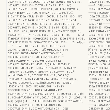
000HアF1910￥12，200C7F1910￥12，200★STUIglO￥15，
F28224￥66，70
400★HTUI910￥131400CTUユ910￥13，4004．0尺
一一7．34尺一一一
★HKU1912￥11，200CKU1912￥11，200★S7F1912￥14，
800★HTU2822
600H7Fig12￥12，ア00C7F1912￥12，フ00★S丁U工
一一★STU28234
912￥171400★HTUlgl2￥15，100CTU1912￥15，1004．5尺
100★CTU282
★HKU1913￥111400CKU1913￥111400★S7F1913￥14．
Q28224￥61．50
900H7Fl913￥13。000C7Fl913￥13．000★STU1913￥1ア，
5007．44尺一一
700★H丁U19工3￥15，400CTU1913￥15，4005．15尺
28234￥53，50
HKU1915H￥12，400CKU1915H￥12，400★S7F19酬￥16，
★HKU38164￥2
50Q★HアF191田￥14，300★CフF191騙￥14，300一 一5．3
600★S7F38164
尺★HKU1915￥26，800★CKUI915￥26，800★S7F1915￥35，
6QO★C7F3816
600★H7F1915￥30，900★C7F1915￥30．900一 『5．44尺一
￥271600CKU3
一『 一★STUI915￥34，800☆HTU1915￥30，
500★H7F381ア
200☆CTUIgl5￥30，2001，2尺★HKU28034￥10．
瑚￥44，200★Hれ
000★CKU28034￥1000DO★S7F28034￥13，
尺★HKU381ア4￥
500★H7F28034￥11，700★C万28034￥111ア
F38174￥3ア，5
00★STU28034￥14，300★HTU28034￥12．
4￥32，600★ST
400★CTU28034￥12，4002．5尺★HKU28074￥11，
即38174L￥38，
500★CKU28074￥11．500★S7F28074￥15，500★Hア
娼￥27ρ00★S7F
F28074￥13，500★CアF28074￥13，500一一 3．0尺
アF38184H￥32
★HKU28094￥12，300CKU28094￥12，300★Sア
900CKU38184
F28094￥16，600★Hπ28094￥14，400★C7F28094￥14，
F38184￥32，9
400★STU28094判9，100膚H四28094￥16，600★C了
尺★HKU38224￥
U28094￥16，6003．5尺★HKU281（＞4￥13，
200★S7F38224
1DOCKU28104￥13，1QO★S7F28104￥1ア，
000★C7F382
800H7F28104￥15，500★C7F28104￥15，500★STU28104判
★STU38224￥ア
9，800☆HTU28104￥1ア，200ゴ，CTU28104￥1ア，2009．45
000CTU38224
尺間（4枚引）4．o尺★HKU28124￥13，500CKU28124￥13，
800★HTU3823
500★S7F28124￥18，400★H7F28124￥16，
一一★S脚Q38224
000C7F28124￥16，000★STU28124￥23，100實
Q38224￥68、2