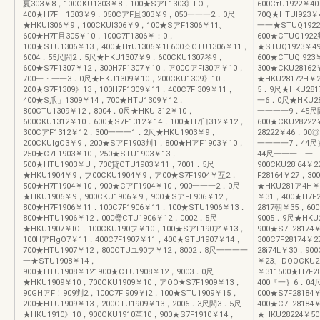
夏303￥8，100CKU1303￥8，100★SアF1303》LO，
600CτU1922￥
400★H7F 1303￥9，050CアF且303￥9，050一一一2．0尺
70Q★HTUI923
★HKUI306￥9，100CKUI306￥9，100★SアF1306￥11、
一一★STUQ1922
600★H7F且305￥10，100C7F1306￥：0，
600★CTUQ19
100★STU1306￥13，400★HτU1306￥1L600☆CTU1306￥11，
★STUQ1923￥4
6004．55尺問2．5尺★HKU1307￥9，600CKU1307琴9，
600★CTUQI92
600★S7F1307￥12，300H7F1307￥10，ア00CアFI30ア￥10，
300★CKU281
700一・一一3．0尺★HKU1309￥10，200CKU1309》10，
★HKU28172H￥
200★S7F1309》13，100H7F1309￥11，400C7FI309￥11，
5．9尺★HKU281
400★S爪」1309￥14，700★HTU1309￥12，
一6．0尺★HKU28
800CTU1309￥12，8004．0尺★HKUI312￥10，
一一一一9．45尺間
600CKU1312￥10．600★S7F1312￥14，100★H7臼312￥12，
600★CKU28222
300CアF1312￥12，300一一一1．2尺★HKU1903￥9，
28222￥46，00
200CKUIgO3￥9，200★SアF1903判1，800★HアF1903￥10，
一一一一7．44
250★C7F1903￥10，250★STU1903￥13，
44尺一一一 一 『
500★HTU1903￥U，700貸CTU1903￥11，7001．5尺
900CKU28i64￥
★HKU1904￥9，フ00CKU1904￥9，ア00★S7F1904￥互2，
F28164￥27，3
500★H7F1904￥10，900★CアF1904￥10，900一一一2．0尺
★HKU281ア4H￥
★HKU1906￥9，900CKU1906￥9，900★SアFL906￥12，
￥31，400★H7F
800★H7F1906￥11．100C7F1906￥11．100★STU1906￥13．
2817朝￥35，60
800★HTU1906￥12．000脅CTU1906￥12，0002．5尺
9005．9尺★HKU
★HKU1907￥IO，100CKU190フ￥10，100★SアF190ア￥13，
900★S7F2817
100HアFlgO7￥11，400C7F1907￥11，400★STU1907￥14，
300C7F28174￥
700★HTU1907￥12，800CTUユ90フ￥12，8002．8尺一一一一
28i74L￥30，90
一★STU1908￥14，
￥23、DOOCKU2
900★HTU1908￥121900★CTU1908￥12，9003．0尺
￥311500★H7F
★HKU1909￥10，700CKU1909￥10，アOO★S7F1909￥13，
400『一｝6．04尺
90GHアF！909判2，100C7Fl909￥i2，100★STU1909￥15，
000★S7F2818
200★HTU1909￥13，200CTU1909￥13，2006．3尺間3．5尺
400★C7F281
★HKU1910》10，900CKU1910革10，900★S7F1910￥14，
★HKU28224￥5