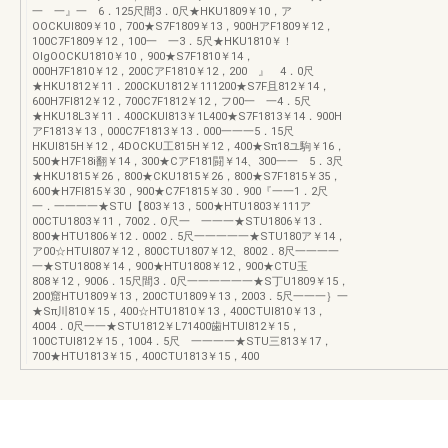
一 一』一 6．125尺間3．0尺★HKU1809￥10，ア
OOCKUI809￥10，700★S7F1809￥13，900HアF1809￥12，
100C7F1809￥12，100一 一3．5尺★HKU1810￥！
OlgOOCKU1810￥10，900★S7F1810￥14，
000H7F1810￥12，200CアF1810￥12，200 』 4．0尺
★HKU1812￥11．200CKU1812￥111200★S7F且812￥14，
600H7FI812￥12，700C7F1812￥12，フ00一 一4．5尺
★HKU18L3￥11．400CKUI813￥1L400★S7F1813￥14．900H
アF1813￥13，000C7F1813￥13．000一一一5．15尺
HKUl815H￥12，4DOCKU工815H￥12，400★Sπ18ユ駒￥16，
500★H7F18i翻￥14，300★CアF181闘￥14、300一一 5．3尺
★HKU1815￥26，800★CKU1815￥26，800★S7F1815￥35，
600★H7FI815￥30，900★C7F1815￥30．900『一一1．2尺
一．一一一一★STU【803￥13，500★HTU1803￥111ア
00CTU1803￥11，7002．O尺一 一一一★STU1806￥13．
800★HTU1806￥12．0002．5尺一一一一一★STU180ア￥14，
ア00☆HTUl807￥12，800CTU1807￥12、8002．8尺一一一一
一★STU1808￥14，900★HTU1808￥12，900★CTU玉
808￥12，9006．15尺間3．0尺一一一一一一★S丁U1809￥15，
200窟HTU1809￥13，200CTU1809￥13，2003．5尺一一一｝一
★Sπ川810￥15，400☆HTU1810￥13，400CTUI810￥13，
4004．0尺一一★STU1812￥L71400歯HTUl812￥15，
100CTUI812￥15，1004．5尺 一一一一★STU三813￥17，
700★HTU1813￥15，400CTU1813￥15，400