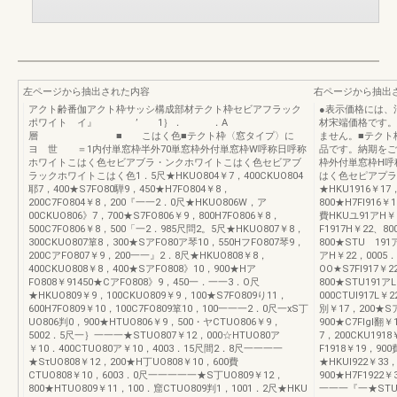
左ページから抽出された内容
右ページから抽出
アクト齢番伽アクト枠サッシ構成部材テクト枠セビアフラック
●表示価格には、
ポワイト イ』 ’ 1｝． ．A
材宋端価格です。
層 ■ こはく色■テクト枠〈窓タイプ〉に
ません。■テクト
ヨ 世 ＝1内付単窓枠半外70単窓枠外付単窓枠W呼称日呼称
品です。納期をご
ホワイトこはく色セビアブラ・ンクホワイトこはく色セビアブ
枠外付単窓枠H呼
ラックホワイトこはく色1．5尺★HKUO804￥7，400CKUO804
はく色セピアプラ
耶7，400★S7FO80騨9，450★H7FO804￥8，
★HKU1916￥17，
200C7FO804￥8，200『一一2．0尺★HKUO806W，ア
800★H7Fl916
00CKUO806》7，700★S7FO806￥9，800H7FO806￥8，
費HKUユ91アH￥
500C7FO806￥8，500「一2．985尺問2。5尺★HKUO807￥8，
F1917H￥22、80
300CKUO807箪8，300★SアFO80ア琴10，550HフFO807琴9，
800★STU 191
200CアFO807￥9，200一一』2．8尺★HKUO808￥8，
アH￥22，0005．
400CKUO808￥8，400★SアFO808》10，900★Hア
OO★S7Fl917￥2
FO808￥91450★CアFO808》9，450一．一一3．O尺
800★STU191ア
★HKUO809￥9，100CKUO809￥9，100★S7FO809り11，
000CTUI917L￥
600H7FO809￥10，100C7FO809箪10，100一一一2．0尺一xS丁
別￥17，200★S
UO806判0，900★HTUO806￥9，500・ヤCTUO806￥9，
900★C7Flgl翻
5002．5尺一｝一一一★STUO807￥12，000☆HTUO80ア
7，200CKU191
￥10．400CTUO80ア￥10，4003．15尺間2．8尺一一一一
F1918￥19，90
★SτUO808￥12，200★H丁UO808￥10，600費
★HKUI922￥33，
CTUO808￥10，6003．0尺一一一一一★S丁UO809￥12，
900★H7F1922
800★HTUO809￥11，100．窟CTUO809判1，1001．2尺★HKU
一一一『一★STU1