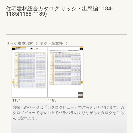
住宅建材総合カタログ サッシ・出窓編 1184-
1185(1188-1189)
サッシ構成部材
テクト単窓枠
1184
1185
お探しのページは「カタログビュー」でごらんいただけます。カ
タログビューではweb上でパラパラめくりながらカタログをごら
んになれます。