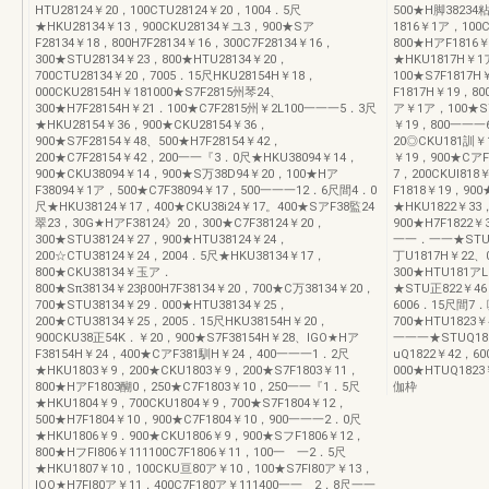
HTU28124￥20，100CTU28124￥20，1004．5尺
500★H脚38234
★HKU28134￥13，900CKU28134￥ユ3，900★Sア
1816￥1ア，100
F28134￥18，800H7F28134￥16，300C7F28134￥16，
800★HアF1816
300★STU28134￥23，800★HTU28134￥20，
★HKU1817H￥1
700CTU28134￥20，7005．15尺HKU28154H￥18，
100★S7F1817H
000CKU28154H￥181000★S7F2815州琴24、
F1817H￥19，8
300★H7F28154H￥21．100★C7F2815州￥2L100一一一5．3尺
ア￥1ア，100★S7F
★HKU28154￥36，900★CKU28154￥36，
￥19，800一一一
900★S7F28154￥48、500★H7F28154￥42，
20◎CKU181訓￥
200★C7F28154￥42，200一一『3．0尺★HKU38094￥14，
￥19，900★Cア
900★CKU38094￥14，900★S万38D94￥20，100★Hア
7，200CKUI818
F38094￥1ア，500★C7F38094￥17，500一一一12．6尺間4．0
F1818￥19，90
尺★HKU38124￥17，400★CKU38i24￥17。400★SアF38監24
★HKU1822￥33，
翠23，30G★HアF38124》20，300★C7F38124￥20，
900★H7F1822
300★STU38124￥27，900★HTU38124￥24，
一一．一一★STU1
200☆CTU38124￥24，2004．5尺★HKU38134￥17，
丁U1817H￥22
800★CKU38134￥玉ア．
300★HTU181ア
800★Sπ38134￥23β00H7F38134￥20，700★C万38134￥20，
★STU正822￥46
700★STU38134￥29．000★HTU38134￥25，
6006．15尺間7
200★CTU38134￥25，2005．15尺HKU38154H￥20，
700★HTU1823
900CKU38正54K．￥20，900★S7F38154H￥28、IGO★Hア
一一一★STUQ182
F38154H￥24，400★CアF381馴H￥24，400一一一1．2尺
uQ1822￥42，
★HKU1803￥9，200★CKU1803￥9，200★S7F1803￥11，
000★HTUQ182
800★HアF1803醐0，250★C7F1803￥10，250一一『1．5尺
伽枠
★HKU1804￥9，700CKU1804￥9，700★S7F1804￥12，
500★H7F1804￥10，900★C7F1804￥10，900一一一2．0尺
★HKU1806￥9．900★CKU1806￥9，900★SフF1806￥12，
800★HフFI806￥111100C7F1806￥11，100一 一2．5尺
★HKU1807￥10，100CKU亘80ア￥10，100★S7Fl80ア￥13，
lOO★H7Fl80ア￥11，400C7F180ア￥111400一一 2．8尺一一