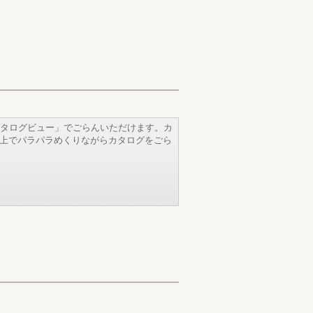
タログビュー」でごらんいただけます。カ
b上でパラパラめくりながらカタログをごら