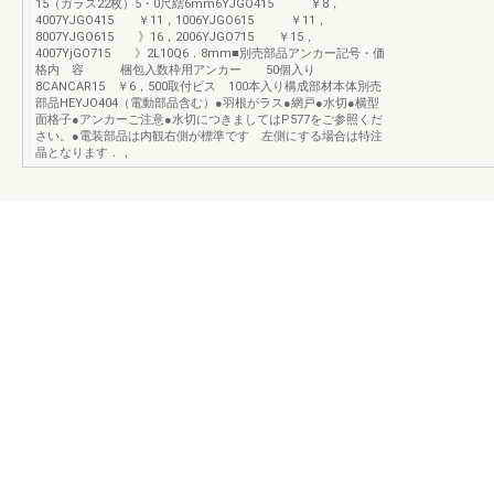
15（ガラス22枚）5・0尺繧6mm6YJGO415 ￥8，
4007YJGO415 ￥11，1006YJGO615 ￥11，
8007YJGO615 》16，2006YJGO715 ￥15，
4007YjGO715 》2L10Q6．8mm■別売部品アンカー記号・価
格内 容 梱包入数枠用アンカー 50個入り
8CANCAR15 ￥6，500取付ビス 100本入り構成部材本体別売
部品HEYJO404（電動部品含む）●羽根がラス●網戸●水切●横型
面格子●アンカーご注意●水切につきましてはP577をご参照くだ
さい。●電装部品は内観右側が標準です 左側にする場合は特注
晶となります．，