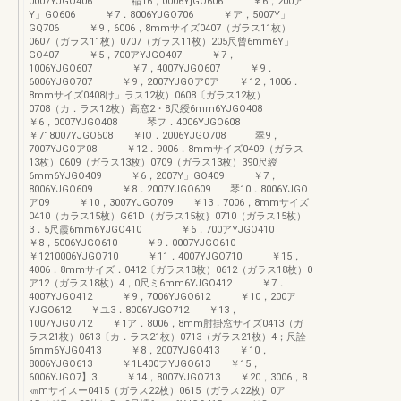
0007YJGO406 稲16，0006YjGO606 ￥6，200ア
Y」GO606 ￥7．8006YJGO706 ￥ア，5007Y」
GQ706 ￥9，6006，8mmサイズ0407（ガラス11枚）
0607（ガラス11枚）0707（ガラス11枚）205尺曾6mm6Y」
GO407 ￥5，700アYJGO407 ￥7，
1006YJGO607 ￥7，4007YJGO607 ￥9．
6006YJGO707 ￥9，2007YJGOア0ア ￥12，1006．
8mmサイズ0408け」ラス12枚）0608〔ガラス12枚）
0708（カ．ラス12枚）高窓2・8尺綬6mm6YJGO408
￥6，0007YJGO408 琴フ．4006YJGO608
￥718007YJGO608 ￥IO．2006YJGO708 翠9，
7007YJGOア08 ￥12．9006．8mmサイズ0409（ガラス
13枚）0609（ガラス13枚）0709（ガラス13枚）390尺綬
6mm6YJGO409 ￥6，2007Y」GO409 ￥7，
8006YJGO609 ￥8．2007YJGO609 琴10．8006YJGO
ア09 ￥10，3007YJGO709 ￥13，7006，8mmサイズ
0410（カラス15枚）G61D（ガラス15枚｝0710（ガラス15枚）
3．5尺霞6mm6YJGO410 ￥6，700アYJGO410
￥8，5006YJGO610 ￥9．0007YJGO610
￥1210006YJGO710 ￥11．4007YJGO710 ￥15，
4006．8mmサイズ．0412〔ガラス18枚）0612（ガラス18枚）0
ア12（ガラス18枚）4，0尺ミ6mm6YJGO412 ￥7．
4007YJGO412 ￥9，7006YJGO612 ￥10，200ア
YJGO612 ￥ユ3．8006YJGO712 ￥13，
1007YJGO712 ￥1ア．8006，8mm肘掛窓サイズ0413（ガ
ラス21枚）0613〔カ．ラス21枚）0713（ガラス21枚）4；尺詮
6mm6YJGO413 ￥8，2007YJGO413 ￥10，
8006YJGO613 ￥1L400フYJGO613 ￥15，
6006YJGO7】3 ￥14，8007YJGO713 ￥20，3006，8
㎞mサイスー0415（ガラス22枚）0615（ガラス22枚）0ア