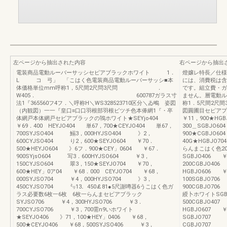
左ページから抽出された内容
右ページから抽出
電装商品電動ルーバーサッシセピアブラックホワイト 1．
燈嬢レ特長／仕様…
L コ 弓」 「こはく色電装商品電動ルーバーサッシ■本
には、消費税は含
体価格単位mm呼称1，5尺間2尺問3尺問 ．
です。組立費・ガ
W405． 600787ガラス寸
ません。層電動
法1『365560フ4フ．＼呼称H＼WS328523710区分＼ゐ鴫 姿図
称1．5尺間2尺間
（内観図）一一『皇口≡口口羽根部羽根ビツチ色本俸網1『・卒
図圓圃目セピアプ
体網戸本体網戸セビアブラックの鴇ホワイト★SEYjo404
￥11，900★HG
￥69．400 HEYJO404 単67，700★CEYJO404 単67，
300＿SGBJO6
700SYJSO404 鰯3，000HYJSO404 》2，
900★CGBJO6
600CYJSO404 り2，600★SEYJO604 ￥70．
40G★HGBJO7
500★HEYJO604 》6フ．900★CEY」0604 ￥67．
らんまこはく色2
900SYjsO604 写3．600HYJSO604 ￥3，
SGBJO406 ￥
150CYJSO604 翠3，150★SEYJO704 ￥70，
200CGBJO40
600★HEY」0ア04 ￥68．000 CEYJO704 ￥68，
HGBJO606 ￥
000SYJSO704 ￥4，000HYJSO704 》3，
100SGBJO70
450CYJSO704 ㍉13．450￡81●5尺謝噂器6うこはく色ガ
900CGBJO7
ラス必要数6枚一6枚 6枚一らんまセビアブラック
綬卜ホワイトSGBJ
SYJSO706 ￥4，300HYJSO706 ￥3．
500CGBJO40
700CYJSO706 ￥3，700需n9いホワイト
HGBJO607 ￥
★SEYJO406 》71，100★HEY」0406 ￥68，
SGBJO707 
500★CEYJO406 ￥68，500SYJSO406 ￥3，
CGBJO707 