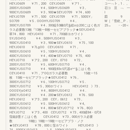
HEYJO609 ￥71，200 CEYJO609 ￥ア1，
コ一﹁卜，1．，
200SYJSO609 ￥4，500HYJSO609 ￥3，
召コ 亘 ﹁
900CYJSO609 ￥3，900★SEYJO709 ￥74，600
I ﹂ピ 
HEYJO709 ￥71，500 CEYJO709 ￥71，500SY」
図 9 ＝f−
SO709 ￥5．OOOHYJSO709 ￥4，
W［「雪絶＿P．
300CYJSO709 ￥4．300綻δ3幽0尺§総o◎200こはく色ガ
25→ ・−20＜・
ラス必要数13枚『13枚一B枚一セピアブラック★SEYJO410
翠74．800 HEYJO410 ￥71，700錦ヨホワイト
SYJSO41Q ￥4．500HYJSO410 ￥3，
900CYJSO410 ￥3，900★SEYJO610 ￥75，100
HEYJO610 ￥7LgOO CEYJO610 ￥71，
900SYJSO610 ￥5，100HYJSO610 ￥4，
400CYJSO610 ￥4，400★SEYJO710 ￥75、400
HEYJO710 ￥ア2，200 CEY」0710 ￥72，
200SYJSO710 ￥5，600HYJSO710 ￥4，
900CYJSO710 ￥4．900段83c5尺器σ︾§こはく色
CEYJO410 ￥71，アOQガラス必要数 15枚一15
枚 15枚一セビアプラック★SEYJO412 ￥76，
300SYJSO712 ￥6，100HYJSO712 ￥5．
300CYJSO712 ￥5，300ホワイト HEYJO412 》73．
OOOSYjsO412 ￥4，800HYJSO412 ￥4．
200CYJSO412 ￥4．200★SEYJO612 ￥76．500
HEYJO612 ￥ア3，200 CEY」0612 ￥73，
200SYJSO612 ￥5．500HYJSO612 ￥4。
800CYJSO612 ￥4，800★SEYJOア12 ￥76，8QO
HEYJO712 ￥ア3，400 CEYJO712 ￥73，400綬84・0尺8
窪鎚β墨ドこはく色 CEYJO412 ￥73，000ガラス必要
数 18枚｝18枚一18枚一セビアブラ・ノク
★SEYJO413 ￥78，000ミ窪ホワイト HEYJO413 》
74，500SYJSO413 》5，100HYJSO413 ￥4，