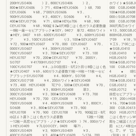
200HYJSO406 》2，800CYJSO406 》2，
ホワイト★SGBJ
800★SEYJO606 》ア1，400★HEYJO606 》68、700
000 CGBJO4
CEYJO606 ￥68，ア00SYJSO606 ￥3．
100★HGBJO6
900HYJSO606 ￥3，400CY」SO606 ￥3，
000☆SGBJO7
400★SEYJOア06 ￥71，600★HEYjo706 ￥68，900
000 CGBJO
CEYJO706 ￥68，900綻＄2●0尺8⑩こはく色ガラス必要数徽
300尺馬①ホワイ
一8枚一厳一セピアブラック★SEY」040フ 単72．400ホワイト
￥13，500CGB
★HEY」0407 ￥69．600SYJSO407 ￥3，600HYJSO40
800HGBJO609
ア ￥3，100CYJSO407 り3，100★SEYJO607
ア09 ￥18，1
￥72，900★HEYJO607 ￥70，000 CEYJO607 ￥70，
￥工5，ア00こ
000SYJSO607 ￥4，300HYJSO607 ￥3．
★SGBJO410 
700CYJSO607 ￥3，700★SEYJO707 ￥73．100
CGBJO410 ￥
HEYJO707 ￥70，200★CEYJO7Q7 ￥70．200SY」
HGBJO610 ￥
SO707 ￥41700HYJSOア07 ￥4，
900★SGBJO
100CYJSO707 ￥4，ユOO段摺2・5尺2卜田り8⑩こはく色
100 CGBJO
★CEYJO407 ￥69，600ガラス必要数11枚一H枚一11枚一セビ
4 ● 0肘尺8
アブラックSYJSO708 ￥4．800HY」SO708 ￥4。
HGBJO412 ￥
200CYJSOア08 ￥4，200ホワイト★SEYJO408
700★SGBJO6
￥73，400 HEYJO408 写アO，500★CEYJO408 ￥70，
CGBJO612 
50QSYJSO408 ￥3，800HYJSQ408 翠3，
HGBJO712 ￥
300CYJSO408 ￥3，300★SEYJO608 ￥73，700
掛窓セビアブラッ
HEYJO608 ￥70，700 CEYJO608 ￥70．
￥19、200☆HG
700SYJSO608 ￥4．400HYJSO608 ￥3，800CY」
￥16，700★SG
SO608 ￥3，800★SEYJO708 ￥73，900
300 CGBJO6
HEYJO708 ￥70，900 CEYJO708 ￥70、900綻22・8尺
8QO HGBJO7
ゆ話￡卜露卜こはく色ガラス必要数 12枚一12枚
こはく色サッシW寸
一12枚一高窓セビアブラ・ノク★SEYJO409 》74，000ホワイ
期をご確認くだざ
トHEYJO409 ￥7LQOOCEY」0409 曝71，
図 sニt／4
000SYJSO409 ￥3、900HYJSO409 ￥3，
七、㌃，ゲ ‘口
400CYJSO409 ￥3．400★SEYJO609 ㍉174，200
（別途）H《 閏