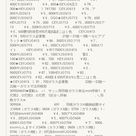
400CYJSO413 ￥4，400★SEYJO6五3 ￥78，
300★HEYJO613 》741700 CEYJO613 ￥74，ア
00SYJSO613 ￥5，800HYJSO613 ￥5，
000CYJSO613 ￥5．OQO★SEYJO713 ￥78，600
HEYJO713 ￥75，000 CEYJO713 ￥75，000SYJSOア
13 ￥6，500HYJSO713 ￥5，600CYJSO713
￥5，600欝5肘掛窓495尺毫β蕊βこはく色 CEYJO413
￥74，500ガラス必要数 21枚一21枚一2敢一セビアプ
ラック★SEYJO415 ￥86．300SYJSOフ15 ￥7，
500HYJSO715 ￥6，500CYJSO715 ￥6，500ホワ
イト HEYJO415 ￥811700SYJSO415 ￥5．
900HYJSO415 ￥5，100CYJSO415 緊5．
100★SEYJO615 ￥86，700 HEYJO615 ￥82．
000★CEYJO615 ￥82，000SYJSO615 ￥6．
800HYJSO615 ￥5，900CYJSO615 ￥5．
900SEYJO715 ￥87，100HEYJO715 ￥82，
400CEYJO715 ￥82，400段＄500尺8ヨ9ユ雪二こはく色
★CEYJO415 》81，700ガラス必要数 22枚一22枚一
22枚一ガラス寸法羽根部
309504691■電動ル バ サッシ用羽根ガラス単位mm呼称1．5
尺間2．O尺間3．O尺問 1区分＼呼称 ．＼羽
根ガラスw ．
309504． 691 、羽根ガラスH姻納紐囲サイ
ズ0404（ガラス6枚）0604（ガラス6枚）0704〔ガラス6枚）1・
5尺段6mm6YJGO404 ￥4，500アYJGO404
￥5．20Q6YJGO604 ￥5，4007YJGO604 ￥6。
6006YJGO704 ￥6．4007YJGO704 ￥ア．9006．
ε㎞mらんまサイズ0406（カラス8枚）0606（ガラス8枚）
0706〔ガラス8枚）2・0尺段6mm6YJGO406 ￥5，