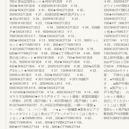
700￡雲ゆ話窪Bセット★9SK1812DB ￥21，
￥49，5509SK37
350★9HK1812D8 ￥20β509CK1812DB ￥18，
ホワイトHτY閉K3
550★9SK2712DB ￥31，850★9HK2712D8 ￥30，
5509HK3717開
3509CK2712DB ￥27，650肘掛窓4■0尺雨戸Zセット
100★HτYMK371
★9Sκ1812DZ ￥26，5509HK1812DZ ￥23．
5509HK3717C
1509CK1812DZ ￥23，150★9SK2712DZ
100★HT（MK37
￥3916509HK2712DZ ￥34，5509CK2712DZ ￥34，550網
5SO9HK3718H
戸★SNGK1812 ￥8．900HNGK1812 ￥7．
く色★crYMK3フ1
700CNGK1812￥7，700★SNGK27124 ￥16，
1509CK3717H
000★HNGK27124 ￥13，900CNGK27124 ￥13，900サッシ
K37174H ￥112
セット★STYMK1813 ￥51，800★H丁YMK1813
￥55，150CNGK
￥451000CTYMK1813 ￥45，000★S丁YMK27134 ￥78，
4009CX3718HC
600★HTYMK27134 ￥68，300★C丁Y閉κ27134 ￥68，3008
150CNGK371
雲の虫コBセット★9SK1813DB ￥21，750★9HK1813DB
部上部中桟無し網
￥20。9509CK1813D8 ￥18，950★9SK2713DB ￥32，
dqo9°口Qoミ①
450★9HK2713D6 ￥31，2509CK2713DB ￥28，2504●5尺雨
①6D⑩．P斡8qo
戸Zセット★9SK1813DZ ￥27，1509HK1813DZ ￥23，
oDoQO◎oテ
5509Cκ1813DZ ￥23，550★9SK2713DZ ￥40，
置： 下枠の上端
5509HK2713DZ ￥3511509CK2713DZ ￥351150網戸
す。●中桟位置：
★SNGK1813 ￥9，200HNGKユ813 ￥8，
す．，●網戸中穫
000CNGK1813￥8，000★SNGK27134
す。●雨戸セット
￥161600★HNGK27134 ￥14，400CNGK2ア134 ￥14，400
戸十雨戸錠） の
ガラス寸法884661■テラス戸タイプ〈セット価格〉研盟田國薗1
シセット価格と 
＼呼称6．3尺問（雨戸2枚）9．45尺間4枚引（雨戸3枚）＼W1，
合計してください
8122766WS926707．5＼HS区分呼称H姿図』一騨一一需契▲
イトこはく色雨 
一．一唱ノ「∠．一〇一唱 一●▲一一曽欄業’■置色セピアブ
型Bセット雨戸錠BK
ラックホワイトこはく色セピアブラックホワイトこはく色サッ
断熱雨戸H2Z哩
シセット★SWMK1816 ￥69，200★H7YMK1816 ￥60，
BKEYI28KEYl2BK
000CTYMKI816 ￥60，000★STV闇K27164￥106，
800★HTYMK2ア164 ￥92，800★CTYMK27164