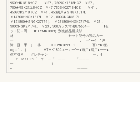
9509HK1818HCZ ￥27，7509CK1818HCZ ￥27，
750★9SK27ユ8HCZ ￥47r7509HK2718HCZ ￥41，
4509CK2718HCZ ￥41，450網戸★SNGK1817L
￥14700HNGK1817L ￥12，800CNGKI817L
￥121800★SNGK27174し ￥261800HNGK27174L ￥23，
300CNGK27174し ￥23，300ガラス寸法876654一 1セ
ット記ロ写 iHTYMK1809｝別売部品構成部
材 セット記号の読み方一
一 ． 一1−−1 1戸
障 皿一手．］一枠 lHTWK1899 1 百TYK1塾
ogコ1．［ HTMK1809ユ一』一’一●雨戸●網戸●一一●
多本引き グレチャン ー．H
T Y MK1809「 〒．一「 一一 「一一一
一 1
− 一一一