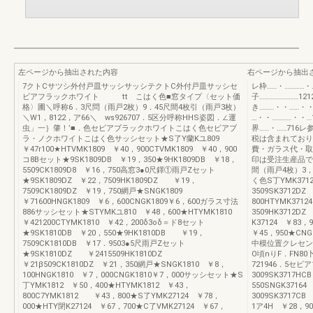
左ページから抽出された内容
右ページから抽出
7クトCサツシ外付戸皿サッシサッシテクトC外付戸皿サッシセ
レ枠……・…………・
ビアフラックホワイト tt こはく色■窓タイプ〈セット価
子……………………1
格〉圃＼呼称6．3尺問（雨戸2枚）9．45尺間4枚引（雨戸3枚）
き………・・……・
＼W1，8122，ア66＼ ws926707．5区分呼称HHS姿図．∠運
…・・…………・・…
虫」一｝肇！’■．色セビアブラックホワイトこはく色セビアブ
界……・……716
ラ・ノクホワイトこはく色サッシセット★S了Y蘭Kユ809
税は含まれており
￥47r100★HTVMK1809 ￥40，900CTVMK1809 ￥40，900
費・ガラス代・取
コ8Bセット★9SK1809DB ￥19，350★9HK1809DB ￥18，
印は受注生産品で
5509CK1809D8 ￥16，750高窓3●0尺鐸①雨戸Zセット
間（雨戸4枚）3，7
★9SK1809DZ ￥22，7509HK1809DZ ￥19，
く色S丁YMK371
7509CK1809DZ ￥19，750網戸★SNGK1809
3509SK3712D
￥71600HNGK1809 ￥6，600CNGK1809￥6，600ガラス寸法
800HTYMK3712
886サッシセット★STYMKユ810 ￥48，600★HTYMK1810
3509HK3712D
￥421200CTYMK1810 ￥42，200δ3oδ＝ド8セット
K37124 ￥83，
★9SK1810DB ￥20，550★9HK1810DB ￥19，
￥45，950★CN
7509CK1810DB ￥17．9503●5尺雨戸Zセット
中模位置クレセン
★9SK1810DZ ￥2415509HK1810DZ
O頃nりF．FN8
￥21β509CK1810DZ ￥21，350網戸★SNGK1810 ￥8，
721946．5セビ
100HNGK1810 ￥7，000CNGK1810￥7，000サッシセット★S
3009SK3717H
丁YMK1812 ￥50，400★HTYMK1812 ￥43，
550SNGK37164
800C7YMK1812 ￥43，800★S了YMK27124 ￥78，
3009SK3717C
000★HTY閉K27124 ￥67，700★C了VMK27124 ￥67，
1ア4H ￥28，90