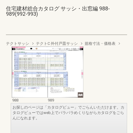
住宅建材総合カタログ サッシ・出窓編 988-
989(992-993)
テクトサッシ
テクトC 外付戸皿サッシ
規格寸法・価格表
988
989
お探しのページは「カタログビュー」でごらんいただけます。カ
タログビューではweb上でパラパラめくりながらカタログをごら
んになれます。