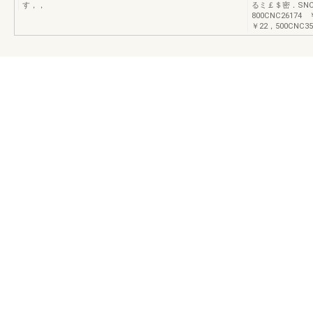
す，，
るミ￡＄密．SNC2
800CNC26174
￥22，500CNC35