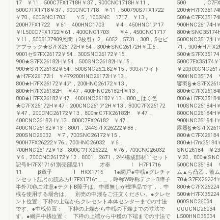
17 ￥11，500C7FX1718H￥37，900CNC1718H￥11，
500 ，C7FX26
500C7FX1718￥37，900CNC1718 ￥11，500790S7FX1722
200★H7FX3517
￥70，600SNC1703 ￥5，100SNC 1717 ￥13，
500★C7FX3517
200H7FX1722 ￥61，400HNC1703 ￥4，450HNC1ア17
900HNC26174H
￥IL500C7FX1722￥61．400CNC1703 ￥4，450CNC1717
800★SNC35174
￥11，5008137909尺問（2枚引）2，6052，5731．308．5セビ
500CNC35174
アプラック★S7FX26172H￥54，300★SNC26172H￥工5．
71，900★H7FX2
9001セS7FX26172￥54．300SNC26172￥15，
500★S7FX3517
900★S7FX26182H￥54，500SNC26182H￥15．
500C7FX35174
900★S7FX26182￥54，500SNC26ユ82￥15，900ホワイト
￥20β00CNC26
★H7FX26172H ￥479200HNC26172H￥13，
900HNC35174
800★H7FX26172￥4ア，200HNC26172￥13，
饗羽§★S7FX261
800★H7FX26182H ￥47，400HNC26182H￥13，
800★C7FX2618
800★H7FX26182￥47，400HNC26182￥13．800こはく色
800★H7FX351
★C7FX26172H￥47，200CNC261ア2H￥13．800C7FX26172
100SNC26184H
￥47，200CNC26172￥13，800★C7FX26182H ￥47，
800CNC26184H
400CNC26182H￥13，800C7FX26182 ￥47，
900HNC35184
400CNC26182￥13，8001，244S7FX26222￥88，
露器§★S7FX261
200SNC26032 ￥7，700SNC26172￥15．
800★C7FX2618
900H7FX26222￥76．700HNC26032 ￥6，
800★H7rx3518
700HNC26172￥13，800CフFX26222 ￥76，700CNC26032
SNC26184 ￥2
￥6，700CNC26172￥13．8001，2671，244構成部材11セット
￥20，800★SNC
記号lH7FX17161別売部品11 才奉 l H7F1716
500CNC35184
11 β章子 I HKX1716 1●網戸●中桟●グレチャ
ム▲ら凸乙．蓋ム
ンセット記号の読み方H7FX1716τ＿＿，呼称W呼称テクトB障子
70★S7FX26224
半外70色ご注意●テクトB障子は、中穫無しが標準品です．．中
800★C7FX2622
桟を使用する場合は、 別売の中淺をご注文ください。●クレセ
500★H7FX3522
ント位置；下枠の上端からクレセント本体センターまでの寸法
000SNC2603
です、●中桟位置： 下枠の上端から中桟の下端までの寸法で
OOOCNC2603
す。●網戸中桟位置： 下枠の上端から中穫の下端までの寸法で
L500HNC3503