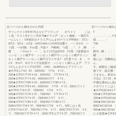
左ページから抽出された内容
右ページから抽出
サツシテクトB半外70上セビアフラック ホワイト こは
F
く色「テクトBサツシ半外70■テラス戸〈セット価格〉一胃匹℃
………・…・………1
一にレL＝；1呼称区分テラス戸らんま付テラス戸呼称5・7尺5・
様……………・
8尺5・9尺6・o尺β・04尺HWhりHSWS頃響卜．一〇D①O．一
卜謎．一ゆ0陰．Foo霞．P躊卜．P嶋80。°o霞．」°。卜．瞬
庸゜。．一①oo卜．一゜。おドの①誌βδ03．FO雷．F姿図色サ
鰹吊∴嗣：：：：
ッシセ・ント網戸サ・ンシセット網戸サッシセット網戸サッシ
驕：：：：：：
セット網戸サッシセット綱戸ガラス寸法7・2尺需？の．8。。マ
格には・消費税は
のF．N＄P．Nガラス寸法姿図サ・ンシセット網らんま戸 アフ
ん。 
スFらんまテラス戸6尺問1，6961，664854セビアブラック
す。納期をご
★S7FXユ716》43，400SNC 1716 ￥13，
格です。組立費・
200★S7FX1717H￥43，400SNC 1717H￥13，
りません。単位mm
200★S7FX1717￥43，400SNCI717 ￥13，
寸法2，5フ33，
200★S7FX1718H￥43，600SNC1718H￥13，
中穫位遇4山ム藷
200★S7FX1718￥43，600SNC 1718 ￥13，200ホワイト
クホワイトこはく
★H7FX1716￥37．700HNC 1716 ￥11。
★S7FX26164￥7
500★H7FX1717H￥37，700HNC 1717H￥11．
500★C7FX2616
500★H7FX1717￥37，700HNC1717 ￥11，
200★H7FX3516
500★H7FX1718H￥37，900HNC1718H￥11．
500★SNC2616
500tH7FX1718￥37，900HNC1718 ￥11，500こはく色
800CNC26164
C7FX1716￥37，700CNC1716 ￥11，500C7FX1717H ￥3
900★HNC3516
フ．700CNC1717H￥11．500C7FXユ717￥37，700CNC1フ
に￡段霞★S7FX26