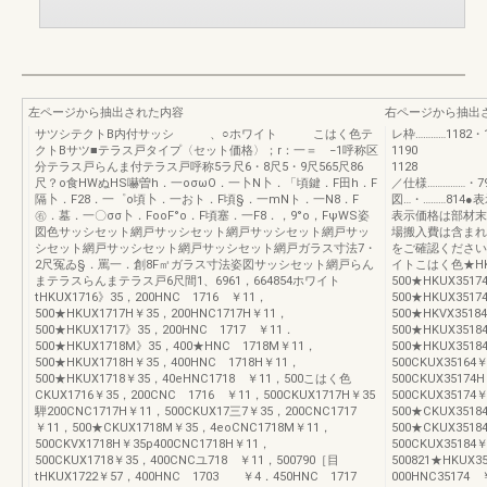
左ページから抽出された内容
右ページから抽出
サツシテクトB内付サッシ 、○ホワイト こはく色テ
レ枠…………1182
クトBサツ■テラス戸タイプ〈セット価格〉；r：一＝ −1呼称区
1190 
分テラス戸らんま付テラス戸呼称5ラ尺6・8尺5・9尺565尺86
1128 
尺？o食HWぬHS嚇曽h．一oσωO．一卜N卜．「頃鍵．F田h．F
／仕様……………・
隔卜．F28．一゜o頃卜．一おト．F頃§．一mNト．一N8．F
図…・………81
㊨．墓．一〇σσ卜．FooF°o．F頃塞．一F8．，9°o，FψWS姿
表示価格は部材末
図色サッシセット網戸サッシセット網戸サッシセット網戸サッ
場搬入費は含まれ
シセット網戸サッシセット網戸サッシセット網戸ガラス寸法7・
をご確認ください。
2尺冤ゐ§．罵一．創8F㎡ガラス寸法姿図サッシセット網戸らん
イトこはく色★HKU
まテラスらんまテラス戸6尺間1、6961，664854ホワイト
500★HKUX3517
tHKUX1716》35，200HNC 1716 ￥11，
500★HKUX351
500★HKUX1717H￥35，200HNC1717H￥11，
500★HKVX3518
500★HKUX1717》35，200HNC 1717 ￥11．
500★HKUX3518
500★HKUX1718M》35，400★HNC 1718M￥11，
500★HKUX3518
500★HKUX1718H￥35，400HNC 1718H￥11，
500CKUX35164
500★HKUX1718￥35，40eHNC1718 ￥11，500こはく色
500CKUX35174
CKUX1716￥35，200CNC 1716 ￥11，500CKUX1717H￥35
500CKUX35174
騨200CNC1717H￥11，500CKUX17三7￥35，200CNC1717
500★CKUX3518
￥11，500★CKUX1718M￥35，4eoCNC1718M￥11，
500★CKUX3518
500CKVX1718H￥35p400CNC1718H￥11，
500CKUX35184
500CKUX1718￥35，400CNCユ718 ￥11，500790［目
500821★HKUX3
tHKUX1722￥57，400HNC 1703 ￥4．450HNC 1717
000HNC35174 