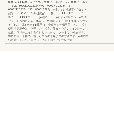
800593★HKUX26224￥97，900HNC26034 ￥71000HNC26ユ
74￥201800CKUX26224￥97，900CNC26034 ￥7，
000CNC26174￥20，800615593シ内付サッシ構成部材1セット
記号IHKUX1716 1別売部品1 枠 IHKU1716 11
障子 lHKX1716 ［●網戸 ●水切●グレチャン●中穫
セット記号の読み方HKUX1716W呼称テクトB障子単体枠内付タ
イプ色ご注意●テクトB障子は、中穫無しが標準品です。中桟を
使用する場合は、別売 の中桟をこ注文ください。●クレセント
位置：下枠の上端からクレセン本体センターまでの寸法です。○
中桟位置：下枠の上端から中桟の下端までの寸法です。●網戸中
淺位置：下枠の上端から中桟の下端までの寸法です。