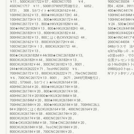
￥11，500CKUX1722￥57，400CNC1703 ￥4，
900CNC35034 
450CNC1717 ￥11，5008137909尺問2枚引2， 6052，
間4，4234，39
5731， 308．5ホワイト★HKUX26162￥44，
400★HNC4417
100HNC26162￥13，800★HKUX26172H》44，
100HNC44184M
100HNC26172H￥13，800★HKUX26172￥44．
100HNC44184H
100HNC26172￥13．800★HKVX26182M￥44，
￥24．500★CKV
300★HNC26182M￥13，800★HKUX26182H》44，
500★CKUX441
300HNC26182H￥13，800tHKUX26182￥44．
048tHKUX4422
300HNC26182￥13，800こはく色CKVX26162》44，
300★HNC441ア
100CNC26162￥13．800CKVX26172H￥44．
200CNC44034
100CNC26172H￥！3，800CKUX26172》44，
048がラス寸 
100CNC26172￥13，
q3のq30ρっO．
800★CKUX26182M￥44r300★CNC26182M￥13。
oD笛oσ8卜．
800CKUX26182H￥44，300CNC26182H￥13，
位置クレセント位
800CKUX26182￥44，300CNC26182￥13，8001，
ゆ卜NoD頃N卜卜
244★HKUX26222￥71，7eoHNC26032 ￥6．
0980QゆO卜qo
700HNC26172￥13，800CKUX26222￥71，70eCNC26032
N‘テクトBサソ
￥6，700CNC26172￥13．8001， 2671，2449尺間4枚引2，
6052，573660，5ホワイト★HκUX26164￥58，
400HNC26164￥20．800★HKUX26174H￥58，
400HNC26174H￥20，800★HKUX26174￥58．
400HNC26174￥201800★HKUX26184M￥58，
700HNC26184M￥20，800★HKUX26184H￥58，
700HNC26184H￥20，800★HKUX26184￥58，700HNC26ユ
84￥20βOOこはく色CKUX26164￥58，400CNC26164￥20．
800CKUX26174H￥58．400CNC26174H￥20，
800CKUX26174￥58，400CNC26174￥20，
800★CKUX26184M￥58，700★CNC26184M￥20，
800CKUX26184H￥58，7eoCNC26184H￥20，
800CKUX26184￥58，700CNC26184￥20，