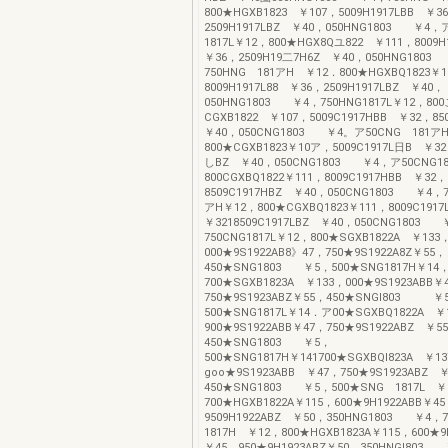
800★HGXB1823 ￥107，5009H1917LBB ￥3
2509H1917LBZ ￥40，050HNG1803 ￥4
1817L￥12，800★HGX8Qユ822 ￥111，8009
￥36，2509H19二7H6Z ￥40，050HNG180
750HNG 181アH ￥12．800★HGXBQ1823￥1
8009H1917L88 ￥36，2509H1917LBZ ￥40，
050HNG1803 ￥4，750HNG1817L￥12，8
CGXB1822 ￥107，5009C1917HBB ￥32，85
￥40，050CNG1803 ￥4。ア50CNG 181ア
800★CGXB1823￥10ア，5009C1917L日B ￥32
しBZ ￥40，050CNG1803 ￥4，ア50CNG1
800CGXBQ1822￥111，8009C1917HBB ￥32，
8509C1917HBZ ￥40，050CNG1803 ￥4，7
アH￥12，800★CGXBQ1823￥111，8009C191
￥3218509C1917LBZ ￥40，050CNG1803 
750CNG1817L￥12，800★SGXB1822A ￥133
000★9S1922AB8》47，750★9S1922A8Z￥55，
450★SNG1803 ￥5，500★SNG1817H￥14
700★SGXB1823A ￥133，000★9S1923ABB￥
750★9S1923ABZ￥55，450★SNGl803 ￥
500★SNG1817L￥14．ア00★SGXBQ1822A ￥
900★9S1922ABB￥47，750★9S1922ABZ ￥5
450★SNG1803 ￥5，
500★SNG1817H￥141700★SGXBQI823A ￥1
goo★9S1923ABB ￥47，750★9S1923ABZ 
450★SNG1803 ￥5，500★SNG 1817L ￥
700★HGXB1822A￥115，600★9H1922ABB￥4
9509H1922ABZ ￥50，350HNG1803 ￥4，
1817H ￥12，800★HGXB1823A￥115，600★
￥45，950★9H1923ABZ￥50，350HNGI803