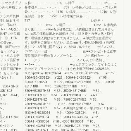
フ．ラツケ爪「ブ
レ枠………………・一…・1160 レ障子………・……・一・…・1210 レ
シ外付戸箱サッ
多本引き…………・・…・・ 789 レ特長／仕様……………・712レ戸
格〉コ ニ
袋…・…・……・・…・−1160 レ鏡板………………・・…・1246 レ別
テラス戸長押
売部品・部材………1228 レ特寸製作限界・…………
押し納まり用
717 レ雨戸・
ゆ。①Qoo．
………………・・…1247 レ網戸・・…………・…・…・1222 レ参考納
N7・44尺ゆb
まり図…………・796●表示価格には、消費税は含まれておりませ
触N7．44尺嶋
ん。●表示価格は部材末端価格です。組立費・ガラス代・取付
需゜◎．P8N．
費・現場搬入費は含まれておりません。★印は受注生産品で
●の曾oa．
す。納期をご確認ください。単位mm9．45尺間4枚引（雨戸3
ト函 網戸Bセッ
枚）12．6尺間（雨戸4枚）2，8693，824寸ガ ラ法ス733．
セットZセッ
5972一ム一一占一 一 乱■■クレセント位置中
セットらんまテ
穫位置網戸中穫位置ノ／メ一ら2！， ノ中桟付き一 ノ
まテラス姿図サ
1 心1ノ一 一、ノ／らんま中桟無し一
スサッシセット
■■1■■，． ■セビアブラックホワイトこはく
ト雨戸網戸Bセ
色セピアブラックホワイトこはく色上部下部★SGXB28224
BセットZセ
￥202p200★HGX828224 ￥175，800CGXB28224 ￥175，
2枚）1，
800★SGXB38224 ￥229，800★HGXB38224 ￥199，
ア
800CGX838224 ￥199，800★9S2817HBB ￥50，0509締
44，250★SNG
2817HBB ￥48，0509C2817HBB ￥43．
GXB1823
550★9S3817H88 ￥62．3509H3817HBB ￥59，
17しBZ ￥44，
8509C3817HBB ￥54，250★9S2817HBZ ￥60，
14，
0509H2817H8Z ￥53．7509C2817HBZ ￥53，
8￥37，
750★9S3817HBZ ￥フ5．8509H3817HBZ ￥67，
￥5，
4509C3817H8Z ￥67，4508卵1舘OD￡卜馨ド鴨Rτミト霧qg
8，
露路★SNG28034 ￥9，400HNG28034 ￥8，
44国250★SNG
200★CNG28034 ￥8，200★SNG38034 ￥12，
ワイト
000★HNG38034 ￥10，400CNG38034 ￥10，
09H191フ
400★SNG28174H ￥26．800HNG281ア4H ￥23。
817H ￥12，
300CNG28174H ￥23，300★SNG381ア4H ￥28，