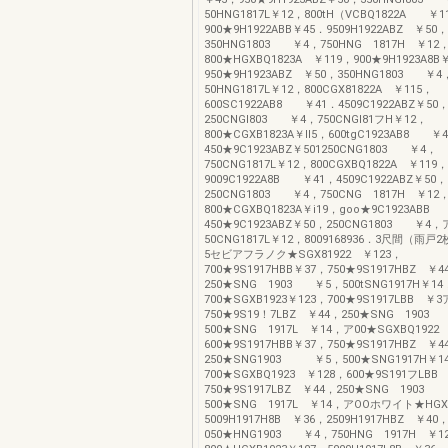
50HNG1817L￥12，800tH（VCBQ1822A ￥1
900★9H1922ABB￥45．9509H1922ABZ ￥50，
350HNG1803 ￥4，750HNG 1817H ￥12
800★HGXBQ1823A ￥119，900★9H1923A8B
950★9H1923ABZ ￥50，350HNG1803 ￥
50HNG1817L￥12，800CGX81822A ￥115，
600SC1922AB8 ￥41．4509C1922ABZ￥50
250CNGl803 ￥4，750CNGI81フH￥12，
800★CGXB1823A￥ll5，600tgC1923AB8 ￥
450★9C1923ABZ￥501250CNG1803 ￥4，
750CNG1817L￥12，800CGXBQ1822A ￥119，
9009C1922A8B ￥41，4509C1922ABZ￥50，
250CNG1803 ￥4，750CNG 1817H ￥12
800★CGXBQ1823A￥i19，goo★9C1923ABB
450★9C1923ABZ￥50，250CNG1803 ￥4，
50CNG1817L￥12，8009168936．3尺間（雨戸2
5セビアフラノク★SGX81922 ￥123，
700★9S1917HBB￥37，750★9S1917HBZ ￥4
250★SNG 1903 ￥5，500tSNG1917H￥14
700★SGXB1923￥123，700★9S1917LBB ￥
750★9S19！7LBZ ￥44，250★SNG 1903
500★SNG 1917L ￥14，ア00★SGXBQ1922
600★9S1917HBB￥37，750★9S1917HBZ ￥4
250★SNG1903 ￥5，500★SNG1917H￥1
700★SGXBQ1923 ￥128，600★9S191フLBB
750★9S1917LBZ ￥44，250★SNG 1903
500★SNG 1917L ￥14，アOOホワイト★HGXB
5009H1917H8B ￥36，2509H1917HBZ ￥40
050★HNG1903 ￥4，750HNG 1917H ￥1