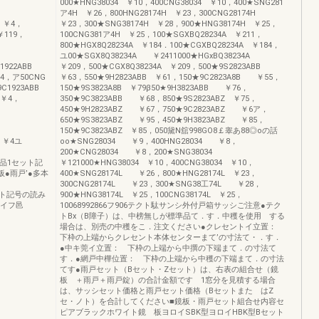
000★HNG38034 ￥10，400CNG38034 ￥10，400★SNG281
ア4H ￥26，800HNG28174H ￥23，300CNG28174H
3 ￥4，
￥23，300★SNG38174H ￥28，900★HNG38174H ￥25，
￥119，
100CNG381ア4H ￥25，100★SGXBQ28234A ￥211，
，
800★HGX8Q28234A ￥184．100★CGXBQ28234A ￥184，
ユ00★SGX8Q38234A ￥2411000★HGxBQ38234A
09C1922ABB
￥209，500★CGX8Q38234A ￥209，500★9S2823ABB
￥4，ア50CNG
￥63，550★9H2823ABB ￥61，150★9C2823A8B ￥55，
9C1923ABB
150★9S3823A8B ￥79β50★9H3823ABB ￥76，
 ￥4，
350★9C3823ABB ￥68，850★9S2823ABZ ￥75，
450★9H2823ABZ ￥67，750★9C2823ABZ ￥6ア，
．
650★9S3823ABZ ￥95，450★9H3823ABZ ￥85，
，
150★9C3823ABZ ￥85，050黛N舘998GO8￡睾あ88◎oの話
B ￥4ユ
oo★SNG28034 ￥9，400HNG28034 ￥8，
200★CNG28034 ￥8，200★SNG38034
売部品1セット記
￥121000★HNG38034 ￥10，400CNG38034 ￥10，
板●雨戸’●多本
400★SNG28174L ￥26，800★HNG28174L ￥23，
300CNG28174L ￥23，300★SNG38工74L ￥28，
セット記号の読み
900★HNG38174L ￥25，100CNG38174L ￥25，
タイフ邑
10068992866フ906テクト駄サンシ外付戸箱サッシご注意●テク
トBx（B障子）は、中榜無しが標準品て．す．中穫を使用 する
場合は、別売の中穫をこ．注文ください●クレセントイ立置：
下枠の上端からクレセント本体センターまて’の寸法て・．す．
●中キ莞イ立置： 下枠の上端から中撰の下端まて．の寸法て
す．●網戸中樺位置： 下枠の上端から中穫の下端まて．の寸法
てす●雨戸セット（Bセット・Zセット）は、右表の組合せ（鏡
板 ＋雨戸＋雨戸錠）の合計金額です 1窓分を見積する場合
は、サッシセット価格と雨戸セット価格（Bセットまた はZ
セ・ノト）を合計してください■鏡板・雨戸セット組合せ内容セ
ピアブラックホワイト鏡 板ヨロイSBK型ヨロイHBK型Bセット