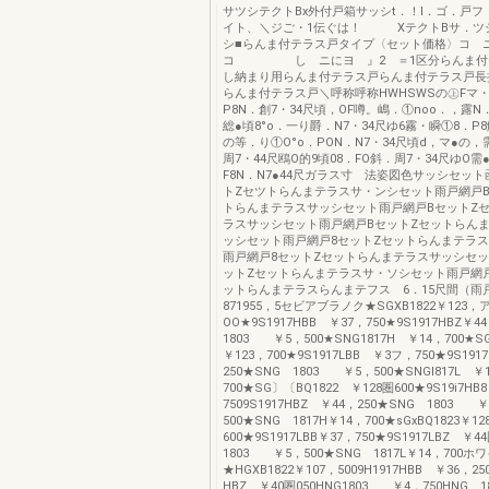
サツシテクトBx外付戸箱サッシt．！l．ゴ．戸
イト、＼ジご・1伝ぐは！ XテクトBサ．ツ
シ■らんま付テラス戸タイプ〈セット価
コ し ニにヨ 』2 ＝1区分らんま付
し納まり用らんま付テラス戸らんま付テラス戸長
らんま付テラス戸＼呼称呼称HWHSWSの㊤Fマ・
P8N．創7・34尺頃，OF噂。嶋．①noo．，露N．
総●頃8°o．一り爵．N7・34尺ゆ6霧・瞬①8．P8
の等．り①O°o．PON．N7・34尺頃d，マ●の，
周7・44尺鴎O的9頃08．FO斜．周7・34尺ゆO需
F8N．N7●44尺ガラス寸 法姿図色サッシセッ
トZセツトらんまテラスサ・ンシセット雨戸網戸B
トらんまテラスサッシセット雨戸網戸BセットZ
ラスサッシセット雨戸網戸BセットZセットらん
ッシセット雨戸網戸8セットZセットらんまテラ
雨戸網戸8セットZセットらんまテラスサッシセッ
ットZセットらんまテラスサ・ソシセット雨戸網戸
ットらんまテラスらんまテフス 6．15尺間（雨戸
871955，5セビアブラノク★SGXB1822￥123，
OO★9S1917HBB ￥37，750★9S1917HBZ￥
1803 ￥5，500★SNG1817H ￥14，700★S
￥123，700★9S1917LBB ￥3フ，750★9S19
250★SNG 1803 ￥5，500★SNGI817L ￥
700★SG〕〔BQ1822 ￥128圏600★9S19i7HB
7509S1917HBZ ￥44，250★SNG 1803 
500★SNG 1817H￥14，700★sGxBQ1823￥12
600★9S1917LBB￥37，750★9S1917LBZ ￥
1803 ￥5，500★SNG 1817L￥14，700ホ
★HGXB1822￥107，5009H1917HBB ￥36，25
HBZ ￥40圏050HNG1803 ￥4，750HNG 1