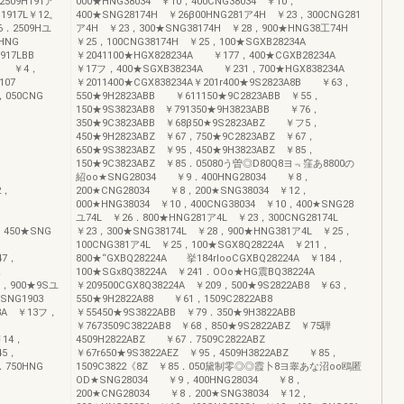
2509H191ア
000★HNG38034 ￥10，400CNG38034 ￥10，
1917L￥12。
400★SNG28174H ￥26β00HNG281ア4H ￥23，300CNG281
6．2509Hユ
ア4H ￥23，300★SNG38174H ￥28，900★HNG38工74H
0HNG
￥25，100CNG38174H ￥25，100★SGXB28234A
1917LBB
￥2041100★HGX828234A ￥177，400★CGXB28234A
03 ￥4，
￥17フ，400★SGXB38234A ￥231，700★HGX838234A
￥107
￥2011400★CGX838234A￥201r400★9S2823A8B ￥63，
0，050CNG
550★9H2823ABB ￥611150★9C2823ABB ￥55，
150★9S3823AB8 ￥791350★9H3823ABB ￥76，
350★9C3823ABB ￥68β50★9S2823ABZ ￥フ5，
ア
450★9H2823ABZ ￥67，750★9C2823ABZ ￥67，
650★9S3823ABZ ￥95，450★9H3823ABZ ￥85，
，
150★9C3823ABZ ￥85．05080う曽◎D80Q8ヨ﹃窪あ8800の
紹oo★SNG28034 ￥9．400HNG28034 ￥8，
2，
200★CNG28034 ￥8，200★SNG38034 ￥12，
000★HNG38034 ￥10，400CNG38034 ￥10，400★SNG28
ユ74L ￥26．800★HNG281ア4L ￥23，300CNG28174L
5，450★SNG
￥23，300★SNG38174L ￥28，900★HNG381ア4L ￥25，
100CNG381ア4L ￥25，100★SGX8Q28224A ￥211，
47，
800★“GXBQ28224A 挙184rlooCGXBQ28224A ￥184，
，
100★SGx8Q38224A ￥241．OOo★HG震BQ38224A
7，900★9Sユ
￥209500CGX8Q38224A ￥209，500★9S2822AB8 ￥63，
0★SNG1903
550★9H2822A88 ￥61，1509C2822AB8
23A ￥13フ，
￥55450★9S3822ABB ￥79．350★9H3822ABB
￥7673509C3822AB8 ￥68，850★9S2822ABZ ￥75騨
￥14，
4509H2822ABZ ￥67．7509C2822ABZ
45，
￥67r650★9S3822AEZ ￥95，4509H3822ABZ ￥85，
4．750HNG
1509C3822《8Z ￥85．050黛制零◎◎霞卜8ヨ睾あな沼oo鴎匿
OD★SNG28034 ￥9，400HNG28034 ￥8，
200★CNG28034 ￥8．200★SNG38034 ￥12，