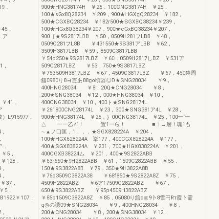
19，
900★HNG38174H ￥25，100CNG38174H ￥25，
100★sGx8Q28234 ￥209，900★HGXgQ28234 ￥182，
，
500★CGXBQ28234 ￥182r500★SGXBQ38234￥239，
￥45，
100★HGx8Q38234￥207，900★cGxBQ38234￥207，
4，ア
900［★9S2817LBB ￥50，0509H281フLB8 ￥48，
0509C281フL8B ￥431550★9S381アLBB ￥62，
，
3509H3817LBB ￥59，8509C3817LBB
￥54ρ250★9S2817LBZ ￥60，0509H2817しBZ ￥531ア
41，
509C2817LBZ ￥53，750★9S3817LBZ
￥75β509H3817LBZ ￥67，4509C3817LBZ ￥67，450袋周
舘0980り8ヨ霊あ88go頃器◎D★SNG28034 ￥9，
400HNG28034 ￥8．20Q★CNG28034 ￥8，
，
200★SNG38034 ￥12，000★HNG38034 ￥10，
 ￥41，
400CNG38034 ￥10，400ト★SNG28174L
ア
￥261800CNG28174L ￥23，300★SNG381ア4L ￥28，
枚）L915977．
900★HNG38174L ￥25．｝00CNG38174L ￥25，100一‘一
△ 一一乙≠1！ 置1一ら！ ■！→層！魂1も
4，
∼▲ノ口匡．1．．．★SGX828224A ￥204，
，
100★HGX628224A 挙177，400CGX828224A ￥177，
3ア，
400★SGX838224A ￥231，700★HGX838224A ￥201，
 ￥5，
400CGXB38224ム ￥201，400★9S2822ABB
 ￥128，
￥63r550★9H2822ABB ￥61，1509C2822ABB ￥55，
4，
150★9S3822A8B ￥79，350★9H3822A8B
4，
￥76p3509C3822A38 ￥68f850★9S2822A8Z ￥75，
 ￥37，
4509H2822ABZ ￥6ア17509C2822ABZ ￥67，
 ￥5，
650★9S3822ABZ ￥95p4509H3822ABZ
1922￥107，
￥85p1509C3822A8Z ￥85，05080り舘o◎9卜8雪円Rτ霞卜需
，
q◎の誘09★SNG28034 ￥9，400HNG28034 ￥8，
2，
200★CNG28034 ￥8，200★SNG38034 ￥12．