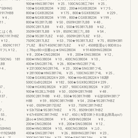
6，
900★HNG38174H ￥25．100CNG38工74H ￥25，
，ア50HNG
100★SGXB28234 ￥202，200★HGXB28234 ￥1フ5，
H1917HBB
800★CGXB28234 ￥175，800★SGX838234 ￥229，
3 ￥4，
800★NGXB38234 ￥199，800★CGXB38234 ￥199，
11，
800★9S2817L8B ￥50，0509H2817LBB ￥48，
0509C2817LB8 ￥43，550★9S3817LBB ￥62，
00こはく色
3509H3817LBB ￥59，8509C38三7しBB ￥54，
09C1917H8Z
250★9S2817LBZ ￥60，0509H2817L8Z ￥53，
H￥12，
7509C2817LBZ ￥53，750★9S3817LBZ ￥75，8509H381
，8509C1917
アL8Z 革6714509C3817LBZ ￥67，4508笛需qり80D8ヨo
81フL￥12，
ミ78qo80⊃頃審o◎★SNG28034 ￥91400HNG28034
￥8，200★CNG28034 ￥8，200★SNG38034 ￥12，
50CNG 181
000★HNG38034 ￥10，400CNG38034 ￥10，
7LBB
400★SNG28174L ￥26，800★HNG281ア4L
￥4，
￥231300CNG28174L ￥23，300★SNG381フ4L
，
￥281900★HNG38174L ￥25，100CNG381ア4L ￥25，
100★SGX8Q28224￥209，900★H6×8Q28224￥182騨
，
500CGxBQ28224 ￥182，500★SGX8Q38224￥239，
47，
100★HGX8Q38224 ￥207，900CGX8Q38224 ￥207，
5，
900★9S28ユ7HBB ￥50，0509H2817H88 ￥48．
137，
0509C2817H8B ￥43，550★9S3817H8B ￥62β509H381ア
5，
H8B ￥59，8509C3817H8B ￥54，250★9S2817HBZ
￥60，0509H2817目8Z ￥53，7509C2817HBZ
37，
￥53r750★9S3817HBZ ￥75，8509H3817HBZ
￥55，
￥67r4509C3817H8Z ￥67，450ミN零03R卜8ヨ睾あ障爲qoの
14，
譲oo★SNG28034 ￥9，400HNG28034 ￥8，
5，
200★CNG28034 ￥8，200★SNG38034 ￥12，
750HNG
000★HNG38034 ￥10。400CNG38034 ￥ユ0，
9H1923ABB
400★SNG28174H ￥26，800HNG28174H ￥23，
 ￥4，ア
300CNG28174H ￥23，300★SNG38174H ￥28，