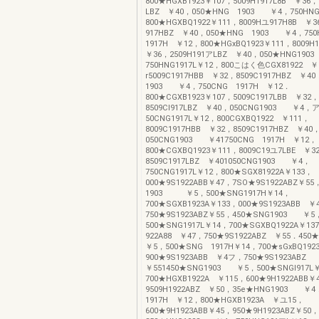
800★HGXB1923￥107，5009H1917L8B ￥36，
LBZ ￥40，050★HNG 1903 ￥4，750HNG
800★HGXBQ1922￥111，8009Hユ917H8B ￥3
917HBZ ￥40，050★HNG 1903 ￥4，75
1917H ￥12，800★HGxBQ1923￥111，8009H
￥36，2509H191アLBZ ￥40，050★HNG19
750HNG1917L￥12，800こはく色CGX81922 
r5009C1917HBB ￥32，8509C1917HBZ ￥4
1903 ￥4，750CNG 1917H ￥12．
800★CGXB1923￥107，5009C1917LBB ￥32，
8509Cl917LBZ ￥40，050CNG1903 ￥4，
50CNG1917L￥12，800CGXBQ1922 ￥111，
8009C1917HBB ￥32，8509C1917HBZ ￥40
050CNG1903 ￥41750CNG 1917H ￥12，
800★CGXBQ1923￥111，8009C19ユ7LBE ￥3
8509C1917LBZ ￥401050CNG1903 ￥4，
750CNG1917L￥12，800★SGX81922A￥133，
000★9S1922ABB￥47，7SO★9S1922ABZ￥5
1903 ￥5，500★SNG1917H￥14，
700★SGXB1923A￥133，000★9S1923ABB ￥
750★9S1923ABZ￥55，450★SNG1903 ￥5
500★SNG1917L￥14，700★SGXBQ1922A￥13
922A88 ￥47，750★9S1922ABZ ￥55．45
￥5，500★SNG 1917H￥14，700★sGxBQ19
900★9S1923ABB ￥4フ，750★9S1923ABZ
￥551450★SNG1903 ￥5，500★SNGI917L
700★HGXB1922A ￥115，600★9H1922ABB￥
9509H1922ABZ ￥50，35e★HNG1903 ￥
1917H ￥12，800★HGXB1923A ￥ユ15，
600★9H1923ABB￥45，950★9H1923ABZ￥50，