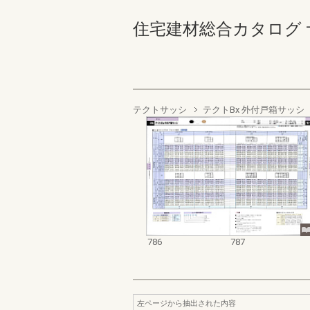
住宅建材総合カタログ サッシ
テクトサッシ
テクトBx 外付戸箱サッシ
786
787
左ページから抽出された内容