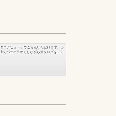
タログビュー」でごらんいただけます。カ
b上でパラパラめくりながらカタログをごら