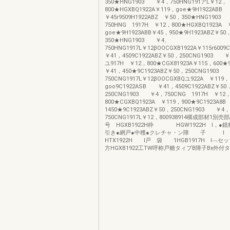
350★HNG1903 ￥4，750HNG191アL￥12，
800★HGXBQ1922A￥119，goe★9H1922ABB
￥45r9509H1922ABZ ￥50，350★HNG190
750HNG 1917H ￥12，800★HGXBQ1923A 
goe★9H1923ABB￥45，950★9H1923ABZ￥50
350★HNG1903 ￥4、
750HNG1917L￥12βOOCGXB1922A￥115r60
￥41，4509C1922ABZ￥50，250CNG1903 
ユ917H ￥12，800★CGX81923A￥115，600★
￥41，450★9C1923ABZ￥50，250CNG1903
750CNG1917L￥12βOOCGXBQユ922A ￥119，
goo9C1922ASB ￥41，4509C1922ABZ￥50
250CNG1903 ￥4，750CNG 1917H ￥12
800★CGXBQ1923A ￥119，900★9C1923A8
1450★9C1923ABZ￥50，250CNG1903 ￥4，
750CNG1917L￥12，800938914構成部材1別
号 HGXB1922H枠 HGW1922H I，●鏡
引き●網戸●中穫●クレチャ・ン障 子 l
HTX1922H I戸 袋 1HGB1917H l﹁
方HGXB1922工TW呼称戸糖タィブB障子Bx外付