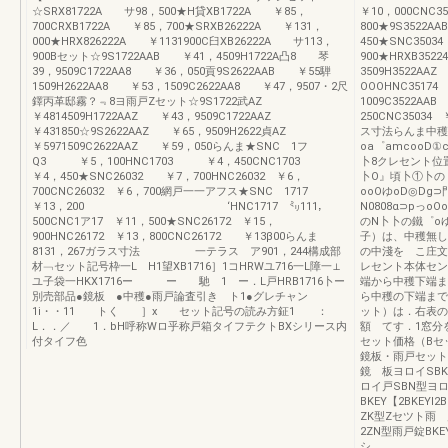
☆SRX81722A サ98，500★H貸XB1722A ￥85，
￥10，000CNC35
700CRXB1722A ￥85，700★SRXB26222A ￥131，
800★9S3522A
000★HRX826222A ￥1131900C臼XB26222A サ113，
450★SNC3503
900Bセット☆9S1722AAB ￥41，4509H1722A凸8 琴
900★HRXB3522
39，9509C1722AA8 ￥36，050貢9S2622AAB ￥55騨
3509H3522AA
1509H2622AA8 ￥53，1509C2622AA8 ￥47，9507・2尺
OOOHNC35174
鐸丙革邸霧？﹃8ヨ雨戸Zセット☆9S1722武AZ
1009C3522AAB
￥4814509H1722AAZ ￥43，9509C1722AAZ
250CNC35034 
￥431850☆9S2622AAZ ￥65，9509H2622貞AZ
ス寸法らんま中穫無
￥5971509C2622AAZ ￥59，050らんま★SNC 1フ
oa゜amcooD
Q3 ￥5，100HNC1703 ￥4，450CNC1703
卜8クレセント位置
￥4，450★SNC26032 ￥7，700HNC26032 ￥6，
卜O』頃卜①卜の卜
700CNC26032 ￥6，700網戸一一アフス★SNC 1717
ooOゆoD◎Dg
￥13，200 ‘HNC1717 ㍉111，
N0808α⊃pっ
500CNC1ア17 ￥11，500★SNC26172 ￥15，
のN卜卜の鐵゜oゆ
900HNC26172 ￥13，800CNC26172 ￥13β00らんま
子）は、中穫無し
8131，267ガラス寸法 一テラス ア901，244構成部
の中淺を こ庄文
材﹁セット記号枠一L H1望XB1716］1コHRWユ716一L障一⊥
レセント本体セン
ユ子袋一HKX1716ー ー 馳 1 ー．L戸HRB1716卜ー
端から中穫下端ま
別売部品●鏡板 ●中穫●雨戸論査引き ト1●グレチャン
ら中穫の下端まで
1i・・11 トく ］x セット記号の読み方鉦1 ：
ット）は．右表の
L．．／ 1．bH呼称Wロ乎称戸箱タイフテクトBXシリース内
額 てす．1窓分
付タイフ色
セット価格（Bセ
鏡板・雨戸セット
鏡 板ヨロイSB
ロイ戸SBN型ヨ
BKEY【2BKEY
ZK型Zセツト雨 
2ZN型雨戸錠BKE
シ