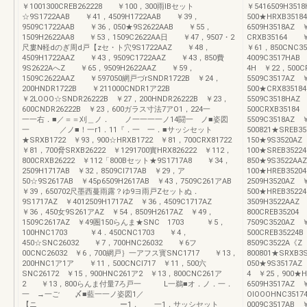
￥1001300CREB262228 ￥100，300雨IBセット
￥5416509H351
☆9S1722AAB ￥41，4509H1722AAB ￥39，
500★HRXB3518
9509C1722AAB ￥36，050★9S2622AAB ￥55，
6509H3518AZ
1509H2622AA8 ￥53，1509C2622AA日 ￥47，9507・2
CRXB35164 ￥
尺婁N軽dのぎ周d戸【zセ・ト穴9S1722AAZ ￥48，
￥61，850CNC3
4509H1722AAZ ￥43，9509C1722AAZ ￥43，850費
4009C3517HAB
9S2622AへZ ￥65，9509H2622AAZ ￥59，
4H ￥22，500C
1509C2622AAZ ￥597050網戸づrSNDR1722B ￥24，
5509C3517AZ 
200HNDR1722B ￥211000CNDR1ア22B
500★CRX83518
￥2LOOO☆SNDR26222B ￥27，200HNDR26222B ￥23，
5509C3518HAZ
600CNDR26222B ￥23，600ガラス寸法7アO1，224一
500CRXB35184
一一右．■／＝＝刈＿ノ． ノ一一一一ノ14闘一 ノ■姿図
5509C3518AZ
一 ／ノ■！一r1．11『．一 一．■サッシセット
500821★SREB3
★SRXB1722 ￥93，900☆HRXB1722 ￥81，700CRX81722
150★9S3520A
￥81，700脅SRXB26222 ￥1291700實HRX826222 ￥112，
100★SREB352
800CRXB26222 ￥112「800Bセット★9S1717A8 ￥34，
850★9S3522A
2509H1717AB ￥32，8509Cl717AB ￥29，ア
100★HREB3520
50☆9S2617AB ￥45p6509H2617AB ￥43，7509C261アAB
2509H3520AZ 
￥39，650702尺墨西蔓雨露？ゆ9ヨ雨戸Zセットぬ．
500★HREB3522
9S1717AZ ￥4012509H1717AZ ￥36，4509C1717AZ
3509H3522AAZ
￥36，450女9S261アAZ ￥54，8509H2617AZ ￥49，
800CREB3520
1509C2617AZ ￥49圏150らんま★SNC 1703 ￥5，
7509C3520AZ 
100HNC1703 ￥4．450CNC1703 ￥4，
500CREB35224
450☆SNC26032 ￥7，700HNC26032 ￥6フ
8509C3522A《
00CNC26032 ￥6，700網戸｝一アフス寳SNC1717 ￥13，
800801★SRXB
200HNC1ア1ア ￥11，500CNCI717 ￥11，500六
050★9S3517AZ
SNC26172 ￥15，900HNC261ア2 ￥13，800CNC261ア
4 ￥25，900★H
2 ￥13，800らんま付量7ろ戸一 L一鵜■オ．ノ．一．
6509H3517AZ 
一 →一ご 〆■藍一一ノ姿図1／
OIOOOHNC351
【ニ ー1． 一1．サッシセット
0009C3517AB 