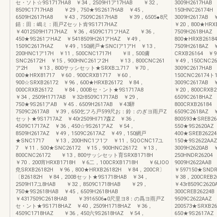
セ・ソト☆9S1717HA8 ￥34，2509H1ア17HAB ￥32，
3009H2617HA
8509C1717HAB ￥29，750★9S2617HAB ￥45，
150HNC26174
6509H2617HA8 ￥43，7509C2617HAB ￥39，6505●8尺
3009H2617AB 
錆：田：嶋ミ：雨戸Zセット肯9S1717HAZ
￥20，800★HRX
￥4012509H1717HAZ ￥36，4509C171フHAZ ￥36，
7509H2618HAZ
450★9S261フHAZ ￥5418509H261アHAZ ￥49，
800★HRXB2618
1509C2617HAZ ￥49，150網戸★SNClア1アH ￥13，
7509H2618AZ
200HNC1ア17H ￥11，500CNC1717H ￥ll，500膚
CRXB26164 ￥9
SNC26172H ￥15，900HNC261フ2H ￥13，800CNC261
￥49，150CNC2
ア2H ￥13，800サッシセット★SRXBユ717 ￥70，
3009C2617HAB
000★HRX81717 ￥60．900CRXB1717 ￥60，
150CNC26174
900☆SRXB26172 ￥96，600★HRXB26172 ￥84，
3009C2617AB 
000CRXB26172 ￥84，000Bセ・ント★9S1717A8
￥20，800CRXB
￥34，2509H1717AB ￥32r8509C1717AB ￥29，
6509C2618HAZ
750★9S261アAB ￥45．6509H2617AB ￥43騨
800CRXB26184
7509C2617AB ￥39，650乞フろ戸599尺お：鈴：のぎヨ雨戸Z
6509C2618AZ 
セット★9S1717AZ ￥40r2509Hl717森Z ￥36，
800593★SREB
4509C1717AZ ￥36，450☆9S261アAZ ￥54，
550★9S2620A
8509H2617AZ ￥49，1509C2617AZ ￥49，150網戸
400★SREB2622
★SNC1717 ￥13，200HNC1フ1フ ￥11，5QOCNC17ユ
150★9S2622AA
7 ￥11．500★SNC26172 ￥15，900HNC26172 ￥13，
3009H2620AB 
800CNC26172 ￥13，800サッシセット育SRXB1718H
250HNDR26204
￥70．200宵HRXB1718H ￥6二，100CRXB1718H ￥6LIOO
9009H2622AAB
尭SRXB26182H ￥96，800★HRXB26182H ￥84，200CR〕
￥597150★SN
〔B26182H ￥84，200Bセット★9S1718HAB ￥34，
￥38，200CREB
2509H17ユ8HAB ￥32，8509C1718HAB ￥29，
￥43r8509C262
750★9S2618HAB ￥45，6509H2618HAB
300CREB26224
￥4317509C2618HAB ￥3916506●0尺里ヨ8：の爲ヨ雨戸Z
9509C2622AAZ
セ・ント★9S1718HAZ ￥40，2509H1718HAZ ￥36，
200573★SRXB
4509C1718HAZ ￥36，450六9S2618HAZ ￥54，
650★9S2617A