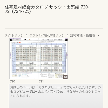
住宅建材総合カタログ サッシ・出窓編 720-
721(724-725)
テクトサッシ
テクトBx 内付戸箱サッシ
規格寸法・価格表
720
721
お探しのページは「カタログビュー」でごらんいただけます。カ
タログビューではweb上でパラパラめくりながらカタログをごら
んになれます。