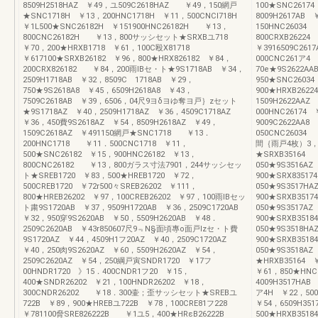
8509H2518HAZ ￥49，ユ509C2618HAZ ￥49，150網戸
100★SNC2617
★SNC1718H ￥13，200HNC1718H ￥11，500CNCI718H
8009H2617AB
￥1L500★SNC26182H ￥151900HNC26182H ￥13，
150HNC26034
800CNC26182H ￥13，800サッシセット★SRXBユ718
800CRXB2622
￥70，200★HRXB1718 ￥61，100C殴X81718
￥3916509C26
￥617100★SRXB26182 ￥96，800★HRX826182 ￥84，
000CNC261ア4
200CRX826182 ￥84，200雨IBセ・ト★9S1718AB ￥34，
70e★9S2622A
2509H1718AB ￥32，8509C 1718AB ￥29，
950★SNC2603
750★9S2618A8 ￥45，6509H2618A8 ￥43，
900★HRXB2622
7509C2618AB ￥39，6506，04尺9ヨδヨゆ奪ヨ戸｝zセット
1509H2622AA
★9S1718AZ ￥40，2509H1718AZ ￥36，4509C1718AZ
000HNC26174 
￥36，450費9S2618AZ ￥54，8509H2618AZ ￥49，
9009C2622AA8
1509C2618AZ ￥491150網戸★SNC1718 ￥13．
050CNC26034
200HNC1718 ￥11．500CNC1718 ￥11，
間｛雨戸4枚）3，
500★SNC26182 ￥15，900HNC26182 ￥13，
★SRXB35164 
800CNC26182 ￥13，800ガラス寸法7901，244サッシセッ
050★9S3516A
ト★SREB1720 ￥83，500★HREB1720 ￥72，
900★SRX8351
500CREB1720 ￥72r500々SREB26202 ￥111，
050★9S3517H
800★HREB26202 ￥97，100CREB26202 ￥97，100雨IBセッ
900★SRXB351
ト粛9S1720AB ￥37，9509H1720AB ￥36，2509C1720AB
050★9S3517A
￥32，950穿9S2620AB ￥50，5509H2620AB ￥48．
900★SRXB3518
2509C2620AB ￥43r850607尺9﹃N§面頃專o面戸Izセ・ト費
050★9S3518H
9S1720AZ ￥44，4509H1フ20AZ ￥40，2509C1720AZ
900★SRXB351
￥40，250肉9S2620AZ ￥60，5509H2620AZ ￥54，
050★9S3518A
2509C2620AZ ￥54，250綱戸寅SNDR1720 ￥17フ
★HRXB35164 
00HNDR1720 》15．400CNDR1フ20 ￥15，
￥61，850★HNC
400★SNDR26202 ￥21，100HNDR26202 ￥18，
4009H3517HA
300CNDR26202 ￥18．300壷；歪サッシセット★SREBユ
ア4H ￥22，500
722B ￥89，900★HREBユ722B ￥78，100CRE81フ228
￥54，6509H35
￥781100脅SRE826222B ￥1ユ5，400★HRεB26222B
500★HRXB3518