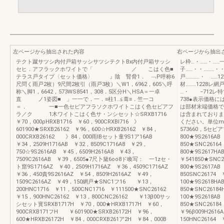
左ページから抽出された内容
右ページから抽出
テクト蹴サツシ内付戸箱サッシサツシテクトBx内付戸箱サッシ
レ枠…・……・……
セヒ．アフラックホワイトで「 ／ こはく色■
子……・・………・・
テラス戸タイプ〈セット価格〉 』陰 腎脅1． ﹁P呼称6
戸…………・ ……1
尺問く雨戸2枚）9尺間2枚引（雨戸3枚）＼W1，6962，605＼呼
材………1228レ網
称＼脚1，6642，573WS8541，308．5区分H＼HSA＝一卓
…・ −712レ特
直 ノ1姿図■ 」一一で．一．≡柱1…≦葺≡．竺一コ
738●表示価格
＝． 一■一色セピアフラソクホワイトこはく色セビアフ
は部材末端価格で
ラ／ク 1木ワイトこはく色サ・ンシセット☆SRXB1716
は含まれておりま
￥70，000ρHRXB1716 ￥60，900CRXBI716 》
ください。単位mr
601900★SRXB26162 ￥96，600☆HRXB26162 ￥84，
573660，5セビ
000CRXB26162 》84，000雨IBセット童9S1ア16AB
800★9S2616AB
￥34，2509H1716AB ￥32，8509C1716A8 ￥29，
850★SNC26164
750☆9S2616AB ￥45，6509H2616A8 ￥43，
800★9S2617H
7509C2616AB ￥39，6505●7尺卜黛6oo8ド喚写： 一1zセ・
￥541850★SNC
ト窟9S1716AZ ￥40，2509H1716AZ ￥36，4509C1716AZ
800★9S2617A
￥36，450責9S2616AZ ￥54，8509H2616AZ ￥49，
850SNC26174 
1509C2616AZ ￥49，150網戸★SNC1フ16 ￥13，
100★9S2618H
200HNC1716 ￥11，500CNC1716 ￥111500★SNC26162
850★SNC2618
￥15，900HNC26162 ￥13，800CNC26162 ￥13β00サッ
100★9S2618A
シセット寳SRXB1717H ￥70，000★HRXB1717H ￥60，
850★SNC2618
900CRXB171フH ￥601900★SRXB26172H ￥96，
￥96β009H2616
600★HRXB26172H ￥84，000CRXB261ア2H ￥84，000B
150HNC26164