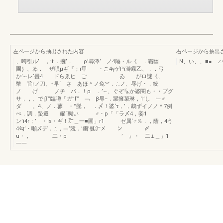
左ページから抽出された内容
右ページから抽出
、噂引ル’ ，’i’．擁’． ρ’尋澤’ ノ4隔・ル《 ．霜幽
N、い、、■● ∠
圃｝、ゐ． ザ唄μギ『；r甲 ・こ4γゲPi瀞霧乙、．．弓
か’∼レ‘畳4 ドらゑヒ ご ゐ がロ謎《、
幣 旨rノ刀、↑早‘ さ あほ＾ノ免︾．∴ノ、辱げ・．統
ノ げ ノチ パ．！ρ ．’∼、ぐぞ㌦か婆闇も・・プグ
サ，，、で∬”臨噂「ガ”f” ﹁ β辱−．躍擁簗琳，1’し ﹂♂
ダ 。4、ノ．蓼 ・°髭， ．〆！婆‘τ，’，鵡ずイノノ＾7例
ぺ．調．蟄遷 耀“醐い ♂・p「「ラ〆4，妾1
ン’i4r；’ ・ls・ギ！㌃＿一■圃」r1 ゼ属‘♂％．，蔭，4う
4勾’・噸〆デ．∴，﹁’競．’幽’瓠㌻メ ン 〆
u・， 二・ρ ’ 』・ 二⊥＿」1
一一