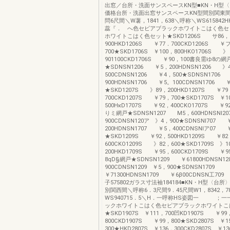
出窓／台所・洗面サンスペースKN型■KN・H型
価格台所・洗面出窓サンスペースKN型間別関東間
問6尺間＼W薯，1841，638＼呼称＼WS615842
蕊『． へ色セビアブラックホワイトこはく色セ
ホワイトこはく色セット★SKD1206S サ86，
900HKD1206S ￥77．700CKD1206S ￥
700★SKD1706S ￥100，800HKO1706S 》
901100CKD1706S ￥90，100書良需ゆ8の網
★SDNSN1206 ￥5，200HDNSN1206 》
500CDNSN1206 ￥4，500★SDNSN1706
900HDNSN1706 ￥5。100CDNSN1706 
★SKD1207S 》89，200HKD1207S ￥79
700CKD1207S ￥79，700★SKD1707S ￥1
500HκD1707S ￥92，400CKO1707S ￥9
りミ網戸★SDNSN1207 M5，600HDNSNI
900CDNSN120ア 》4，900★SDNSNI707 
200HDNSN1707 ￥5，400CDNSNIア07 
★SKD1209S ￥92，500HKD1209S ￥82
600CKO1209S 》82，600★SKD1709S 》1
200HKD1709S ￥95，600CKD1709S ￥9
8qD§網戸★SDNSN1209 ￥61800HDNSN
900CDNSN1209 ￥5，900★SDNSN1709
￥71300HDNSN1709 ￥6β00CDNSN工70
子575802ガラス寸法袖184184■KN・H型〈台
別関西間＼呼称6．3尺間9．45尺間W1，8342，7
WS940715．5＼H．一呼称HS姿図一 ；一
ックホワイトこはく色セピアブラックホワイトこ
★SKD1907S ￥111，700凹KD1907S ￥99
800CKD1907S ￥99，800★SKD2807S ￥1
300★HKD2807S ￥136，300CKD2807S ￥13