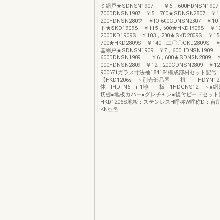
ミ網戸★SDNSN1907 ￥6，600HDNSN19
700CDNSN1907 ￥5．700★SDNSN2807 ￥1
200HDNSN280フ ￥IOI600CDNSN2807 ￥1
ト★SKD1909S ￥115，600★HKD1909S ￥1
200CKD1909S ￥103，200★SKD2809S ￥1
700★HKD2809S ￥140．二〇〇CKD2809S ￥
器網戸★SDNSN1909 ￥7，600HDNSN190
600CDNSN1909 ￥6，600★SDNSN2809 
000HDNSN2809 ￥12，200CDNSN2809 ￥1
900671ガラス寸法袖184184構成部材セット記
【HKD1206s ト別売部品屋 根 I HDYN1
体 IHDFN6 i−1地 板 1HDGNS12 ト●
切棚●地板カバー●グレチャン●後付ビードセット
HKD1206S地板：ステンレスH呼称W呼称D：台
KN型色