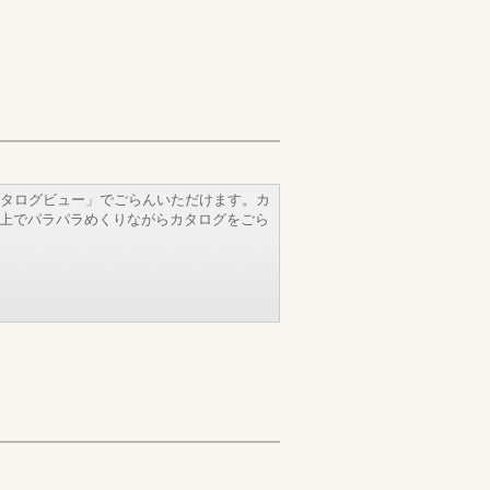
タログビュー」でごらんいただけます。カ
b上でパラパラめくりながらカタログをごら