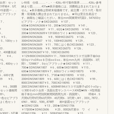
〈台所〉セット
レ特長 仕様…………・…・・426レ特寸製作限界……………426レ参考
1呼称4．5尺
納まり図……………431●■表示価格には、消費税は含まれておりま
HHS姿図一．．
せん。●表示価格は部材末端価格です。組立費・ガラス代・取付
ビアブラック
費・現場搬入費は含まれておりません。★印は受注生産品で
す。納期をご確認くだざい。単位mm関東間9尺閤2，547655セ
フ7，
ビアブラ・ノク★SKD2605S ￥137，
600★SDNSN2606￥10，200★SKD2607S ￥141，
戸
100★SDNSN2607 ￥11，6QQ★SKD2609S ￥145，
4，
200★SDNSN2609￥131500ホワイト★HKD2606S ￥123，
 ￥5，
200HDNSN2606 ￥8，900HKD2607S ￥126，
￥5，100セット
300HDNSN2607 ￥10，100HKD2609S ￥129，
．
800HDNSN2609 ￥11．700こはく色CKD2606S ￥123，
03．
200CDNSN2606 ￥8，900CKD2607S ￥126，
2，400書良紹
300CDNSN2607￥10，100CKD2609S
207 ￥4，
￥129r800CDNSN2609￥11，700610184ガラス寸法障子袖Oゆ
￥6。
頃Oq⊃マoDRoo＄①頃oo①oo」単位mm九州・四国間6．3尺
￥5，400セット
間1，72988ア．5セビアブラック★SKD1807S ￥111，
，
700★SDNSNK1807 ￥6，600★SKD1809S ￥115，
07，
600★SDNSNK1809￥7，600ホワイトHKD1807S ￥99，
5，600ぞ奥
800HDNSNK1807￥5，ア00★HKD1809S ￥103，
1209 ￥5，
200HDNSNK1809 ￥6，600こはく色CKD1807S ￥99，
800CDNSNK1807￥5，700CKD1809S ￥103，
9 ￥6，300障
200CDNSNK1809￥6，600848184ガラス寸法障子qDO卜oOρっ
所〉セット価格間
り30D①oD卜台所・洗面出窓サンスペースKN型■KN・H型用面
89＼
格子単位mm問別関東間関西間九州・四国間＼ 呼称4．5
一色セピアブラ
尺間6尺問9尺問63尺問9．45尺間6．3尺間＼W1，333し7872，
はく色セット
6961，9832，938し878呼 称H姿図セピアブラック
，
★SDNG1206 ￥13，200★SDNG1706
52，
￥17β00★SDNG2606 ￥25，00026尺密ホ ワ イ ト
6r3002・5尺馨
HDNG1206 ￥11，500HDNG1706 ￥15．