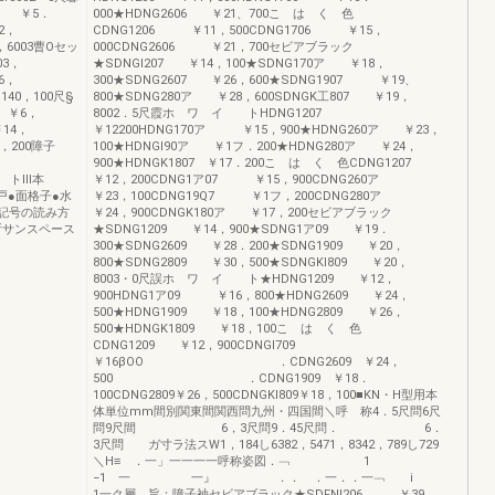
07 ￥5．
000★HDNG2606 ￥21、700こ は く 色
2，
CDNG1206 ￥11，500CDNG1706 ￥15，
0，6003曹Oセッ
000CDNG2606 ￥21，700セビアブラック
03，
★SDNGI207 ￥14，100★SDNG170ア ￥18，
56，
300★SDNG2607 ￥26，600★SDNG1907 ￥19、
140，100尺§
800★SDNG280ア ￥28，600SDNGK工807 ￥19，
9 ￥6，
8002．5尺霞ホ ワ イ トHDNG1207
￥14，
￥12200HDNG170ア ￥15，900★HDNG260ア ￥23，
2，200障子
100★HDNGI90ア ￥1フ．200★HDNG280ア ￥24，
号
900★HDNGK1807 ￥17．200こ は く 色CDNG1207
2 トlll本
￥12，200CDNG1ア07 ￥15，900CDNG260ア
網戸●面格子●水
￥23，100CDNG19Q7 ￥1フ，200CDNG280ア
記号の読み方
￥24，900CDNGK180ア ￥17，200セビアブラック
所サンスペース
★SDNG1209 ￥14，900★SDNG1ア09 ￥19．
300★SDNG2609 ￥28．200★SDNG1909 ￥20，
800★SDNG2809 ￥30，500★SDNGKI809 ￥20，
8003・0尺誤ホ ワ イ ト★HDNG1209 ￥12，
900HDNG1ア09 ￥16，800★HDNG2609 ￥24，
500★HDNG1909 ￥18，100★HDNG2809 ￥26，
500★HDNGK1809 ￥18，100こ は く 色
CDNG1209 ￥12，900CDNGI709
￥16βOO ．CDNG2609 ￥24，
500 ．CDNG1909 ￥18．
100CDNG2809￥26，500CDNGKI809￥18，100■KN・H型用本
体単位mm間別関東間関西問九州・四国間＼呼 称4．5尺問6尺
問9尺間 6，3尺問9．45尺問． 6．
3尺問 ガ寸ラ法スW1，184し6382，5471，8342，789し729
＼H≡ ．一」一一一一呼称姿図．﹁ 1
−1 一 一』 ．． ．一．．一﹁ i
1一ク層︷旨：障子袖セビアブラック★SDFNI206 ￥39，