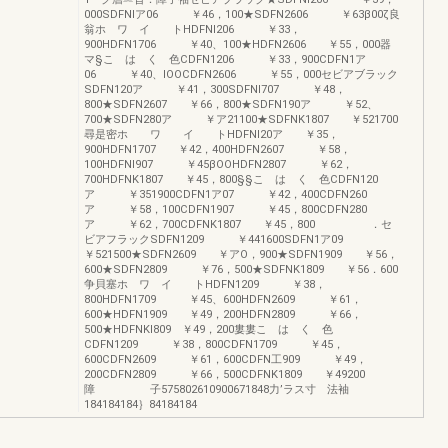
000SDFNIア06 ￥46，100★SDFN2606 ￥63β00ζ良
翁ホ ワ イ トHDFNI206 ￥33，
900HDFN1706 ￥40、100★HDFN2606 ￥55，000器
マ§こ は く 色CDFN1206 ￥33，900CDFN1ア
06 ￥40、IOOCDFN2606 ￥55，000セビアブラック
SDFN120ア ￥41，300SDFNI707 ￥48，
800★SDFN2607 ￥66，800★SDFN190ア ￥52、
700★SDFN280ア ￥ア21100★SDFNK1807 ￥521700
尋是密ホ ワ イ トHDFNI20ア ￥35，
900HDFN1707 ￥42，400HDFN2607 ￥58，
100HDFNI907 ￥45βOOHDFN2807 ￥62，
700HDFNK1807 ￥45，800§§こ は く 色CDFN120
ア ￥351900CDFN1ア07 ￥42，400CDFN260
ア ￥58，100CDFN1907 ￥45，800CDFN280
ア ￥62，700CDFNK1807 ￥45，800 ．セ
ビアフラックSDFN1209 ￥441600SDFN1ア09
￥521500★SDFN2609 ￥アO，900★SDFN1909 ￥56，
600★SDFN2809 ￥76，500★SDFNK1809 ￥56．600
争貝塞ホ ワ イ トHDFN1209 ￥38，
800HDFN1709 ￥45、600HDFN2609 ￥61，
600★HDFN1909 ￥49，200HDFN2809 ￥66，
500★HDFNKI809 ￥49，200婁婁こ は く 色
CDFN1209 ￥38，800CDFN1709 ￥45，
600CDFN2609 ￥61，600CDFN工909 ￥49，
200CDFN2809 ￥66，500CDFNK1809 ￥49200
障 子575802610900671848力’ラス寸 法袖
184184184｝84184184