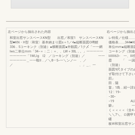
左ページから抽出された内容
右ページから抽出
和室出窓サンスペースKN型 出窓／和室1 サンスペースKN
レ特長／仕様………
型■KN・H型〈和室〉基本納まり図s＝1／4●縦断面図O噂鯉
価格表………344
336．5コーキンク（別途）●横断面図●外観図／1ク〆「一一網
単位mm●縦
lws二単位mm「34−＝：二：＝、、LW＋30L，。」一一一一一
コーキング（別途
一一一一一「1WLlg l2 ／コーキング（別途）／ 一一
lillllI63
一一一一一＿一一殴lI．／＼8︸5−一＼ンノ一 、／
霞 「 一謁1
／ 、」＿、一
（別途） 、一’
面図9尺タイプの
ず取付けて下さい
罰』 腱
田．陽 韓］
畠」1島．紹一誹
1
−19 AL咀
癖』 一一12
く＜＜＜＜《全4
＼＼7＼、ロ囲甲1
曙 W・︷
板W和室出窓サン