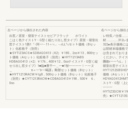
左ページから抽出された内容
右ページから抽出
出窓／居室・寝室テイストセビアフラック ホワイト
レ特長／仕様………
こはく色テイストY・G型く縦たり出し窓タイプ》居室・寝室出
材………………312
窓テイスト1懸1『↑阿一﹂11＝≒」﹁rLL㍉セット価格（Bセッ
322●表示価格
ト）化粧格子（別売）
は部材末端価格で
★SYTIZ3ACS★SDBAGO413（X2）￥185，2∞￥13，800セッ
は含まれておりま
ト価格（Aセット）化粧格子（別売）★HYT1213ABS
ください。テイス
HDBAGO413（×2）￥176，400￥12，0∞テイストY・G型く縦
團吻r一一㍉L」
セり出し窓タイプ》1■臨■豊干一＿一■1智一一一一！︸一ヌ
寝室出窓テイスト
＿ π＝一’Ir一喝謬』剛塑セット価格（Bセット）
HYT1212SBSH
★HYT1213RACW￥tg8，500セット価格（Bセット）化粧格子
価格（Aセット）化
（別売）★CYT1213RACW★CDBAGO413￥198，500￥ 6，
HDYAGO412HM
0∞
ストY・G型
一一一 【
HYTIZ3SCW
売）★CYT1213S