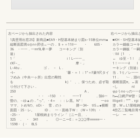
左ページから抽出された内容
右ページから抽出
1真壁用出窓25】新商品■EA9・H型基本納まり図s−15単位mm●
■KH・SH型
縦断面図胃o◎n○昇頃←一の．＄＋＝11II一 ・ 605・
カラー鋤板コーキ
36 ・一一．一≡≡9L卑一夢 コーキング〔別
カラー鋼板「一嗣
途） ．
∵IIil［
1「 i！L−一一＿
← ゆ至・
rXF−＿ 摩・」
1！一一一il I
L−Atu． ゴ． − L．
ーキング（別途）
−t− ’馨・＝！：1”＝F豪9尺タイ
当．1り／レ一一．
フめみ（中央一ヶ所）出窓の剛性
11． ﹂．淵i
を k｝’ 、、保つため、必ず取
横断面図π。←富
り付けて下さい．
−し n
250 A，
φρうnoっの一一
← ・・ −150 ・・ 一一T ，鵠6一
h︻口網戸W曽・
曽の、∼ゆ▲の．“っ“、・4＝ ：：レ黒。N°⋮ 一oo
llligell：””
ママ、トめ9の、oDi・ 雪．のト 謄一34− tl5→●横断
塗．W←L1屋根
面図・25・レ。 ID． 一・面格子W：（W＋139）・
4些乙二覧穐目胃
−25−・ 1屋根納まりライン「［ニー且、．
一レ ー 
325 ． ・ 341 ， ◎一ニーE：＝⊇⊇⊇準≡≡≡≡≡一・
1598・｛・ 8L5