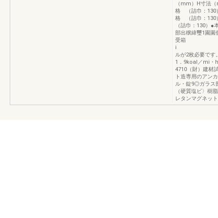
（mm）H寸法（
格 （詰巾：130
格 （詰巾：130
（詰巾：130）
部出穣緯璽
受箱 ●
i ●防風
ルが2枚必要です
1．9koal／m
4710（財）建
ト造専用のアンカ
ル・錠9◎ガラ
（硬質塩ビ〉樹
レタンマグネット