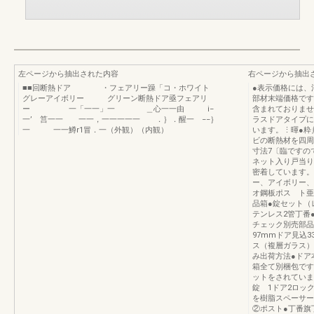
左ページから抽出された内容
右ページから抽出
■■回断熱ドア ・フェアリー躁「コ・ホワイト
●表示価格には、
グレーアイボリー グリーン断熱ドア亟フェアリ
部材末端価格です
ー 一「一一」一 ＿心一一由 i−
含まれておりま
一’ 筥一一 一一，一一一一一 ．｝．醒一 −−｝
ラスドアタイプに
一 一一鱒r1冒．一（外観）（内観）
います。⋮暉●粋
ビの断熱材を四周
寸法7〔臨ですの
ネット入り戸当り
密着しています。
ー、アイボリー、
オ鋼板ポス ト亜
品箱●錠セット（
テンレス2管丁番
チェック別売部品
97mmドア見込
ス（複層ガラス）
み出荷方法●ドア
箱全て別梱包です
ットをされていま
錠 1ドア2ロッ
を樹脂スペーサー
②ポスト●丁番旗