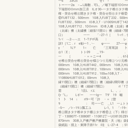
一6 33r25 「 ぜ1 ↑ 
トー一一2a −→L壽翻．可L。／噸下端部1DOm
下瑞部IDOmm加工済 ILオ30−一タテ椎㊥タテ
権・突合せ椎㊧開きタテ権・突合せ拒㊨タテ枢⑫
⑫FUBT132．500mm 10本入FUB丁232．50
FUBT332，500mm lO本入T・U1005HUB丁
10本入HUBT712．1DOmm ID本入襖（太緑
（太縁）襖（太繍襖〔細張11開ロ）襖（細縁↑7開
口） 一一 「−27−1［ 1−
1パ ﹁2﹁﹁エ 1−TヂrF高 ︳ レ，
訓1［1二．r e勧一1，﹂ φ一一 27−一φ
γ ‘ 1L〒 1÷ 亡 「三茸茸訓 卜
◎1〔E； トト09 ＿19− ．・−
一 ［ ・＝＝ニー4 ．．61召合
せ椎㊨突合せ椎㊨突合せ橿㊤つり元権㊤つり元椎㊤H
000mm 10本入HUBT442，000mm 10本入HU
000mm 10本入HUBT812．100mm 10本入HU
000mm 10本入HUBT912．100㎜10本入T・
110806HUBT1012」00mm 10本
縁11開口）襖（細縁17開口）襖〔細縁U閑印襖（
（細縁11開口〕襖（細縁17開口） rl「1
需 ’ 1且L rエ L、。」
ξr『L』 Lギー 一一Ig一 T9’ 19 噸 ！
1 卜 14 ↓ rl9一可「許 ・＝［曽
9 ： 司一一亡 ＿L1 一⊥トトー
−5一 ／l↑−19コ瓢工ユ レ1。1 「−19
椎㊤開きタテ椎＠タテ櫃㊤タテ椎⑫上（下）梼㊥T・
丁・130807T−130808T・110812丁一UO813SZ
870mm 30本入戸襖戸襖戸襖書院・天（地）
袋紙貼・摺上・東障子蹄11r l珪 L−27−4 ；