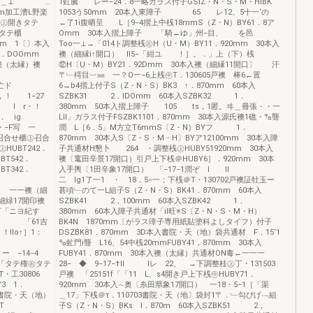
一＿⊥ …
1虹騰 レー−24．8一略ガラス付子GSIZ・N・S・M・HIBK
m加工漕L野楽
1053う50mm 20本入東障子 65 レ12、5十一‘の
権㊤開きタテ
←了1i腹晒呈 L［9−4摺上中桟18mmS（Z・N）BY61．8ア
タテ櫃
Omm 30本入摺上障子 「騎←ゆ」州−目、 を邑
0mm 1〔〕本入
Too一⊥→「014ト調整桟㊧H（U・M）BY11．920mm 30本入
142．DOOmm
襖（細縁i↑開口） lI5−「紺ユ ！］。．」上（下）桟
｝襖（太縁）襖
⑫H〔U・M）BY21．92Dmm 30本入襖（細縁11開口〕 汗
〒﹂樗目︺㎜ 一？O一−6上桟㊥T．130605戸襖 棒6←置
r1．亡ド
6→b4摺上付子S（Z・N・S）BK3 ↑．870mm 60本入
！ 1−27
SZBK31 2．IDOmm 60本入SZBK32 1．
 I r・！
380mm 50本入摺上障子 105 ts，1匿。ヰ＿冊張・・一
． ig
LII」ガラス付子FSZBK1101．870mm 30本入源氏襖1礁・㌔聾
F写 一
潤 L［6．5」M方立T6mmS〔Z・N｝BYフ 1．
せ櫃㊤召合
870mm 30本入S〔Z・S・M・H〕BYア12100mm 30本入障
UBT242．
子共通材H懇卜 264 ・調整桟㊤HUBY51920mm 30本入
BT542．
襖〔竃田辛景17開口）引戸上下桟＠HUBY6］．920mm 30本
BT342．
入手輿〔1田辛象17開口） 「−17−1潤ぞ l II
二 lg1了一1 ・ 18．5−一；下桟＠T・130702戸襖証牡玉ー
入 一一襖（細
甚頃﹂のて一L組子S（Z・N・S）BK41．870mm 60本入
細緑17開印襖
SZBK41 2，100mm 60本入SZBK42 1．
丁「ニヨ紀す
380mm 60本入障子共通材「il旺※S〔Z・N・S・M・H）
 「61吉
BK4N 1870mm〔がラス璋子専用紙貼塗科よしタイフ）付子
Ilo↑］1：
DSZBK81．870mm 3D本入書院・天（地）袋共通材 F，15‘1
㌔虻門i聾 L16、54中桟20mmFUBY41，870mm 30本入
 −14−4
FUBY41．870mm 30本入襖（太縁）共通材ON毒←一一一
−「タテ権㊨タテ
28− ◆ 9−17−†II Iレ 22、 →下調整桂㊤丁・131503
工30806
戸襖 「25151f「「11 L、s4開き戸上下桟㊥HUBY71．
BY3 1．
920mm 30本入∼奥〔糸田県象17開口） 一18・5−1［「渠
袋書院・天（地）
＿17」下桟＠τ．110703書院・天（地〕袋封1〒．﹂勾ぴげ﹁組
51T
子S（Z・N・S）BKs l．870m 60本入SZBK51 2，