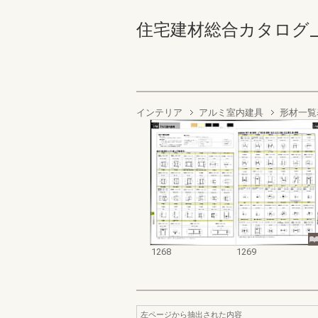
住宅建材総合カタログ_1990
インテリア
アルミ室内建具
形材一覧
1268
1269
左ページから抽出された内容