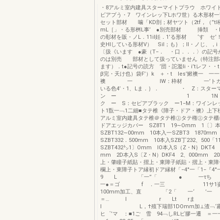
・8アルミ室内建具スターマイトプラウ ホワ
ビアプう・7 ワインレッ下Lホワ世）る木形材一
セット部材 噛「KD剖；材ヤツト（2tf，（”tl
mL［」・る形桝L事’ ●別売部材 挿頽 ・
の彰材を販・ノL．11il妊．1’る形材 ‘す セ’
史Hlしている形材V） Sil；も｝；ll・ノじ、
〔扱《います ●豪（T−． ・口．．．〉の記号
のは別売 部材として扱っていません（特注部
ます）．t●記号の読方 ’団・詑濫li・i’tレフ・・
β完・天け也）袋F’）k ＋・t les’鰍襖一 一一
襖 一 lW：枠材 一’トカ麗惜f
いる色4’・1、Lま．｝． ・ Z：スター
ン ー 1 1N：ホワ
ク ー S：セピアブラック ー1−M：ワインレ
ト1翫一﹁1二細■タテ椎《障子・ドア・襖》上下
アルミ室内建具タテ椎＠タテ椎㊤タテ権㊤タテ櫃
ドアエッジカバー SZ8T1 19∼Omm 1〔
SZBT132∼00mm 10本入一SZBT3 1870mm
SZBT332．500mm 10本入SZB丁232、500「
SZBT432㌧1〕Omm IO本入S（Z・N｝DKT4
mm 2D本入S〔Z・N）DKF4 2、000mm 
上・肇瞳子紙貼・摺上・東障子紙貼・摺上・東障
欄上・東障子トア縁初ドア縁材「−4°一「1−『
9 L 「一”「 ●
一●＝ゴ f ．一三 11サ1姿
100mm加工、直 「2「 一‘ ’
＝… I r Lt 
I L，†殖下瑞部1DOmm加⊥渣﹁‘霧
ヒ゜’マ ：■1ご 雪 94﹁しRLピ膠一遷 ＝