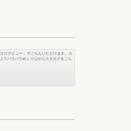
タログビュー」でごらんいただけます。カ
b上でパラパラめくりながらカタログをごら