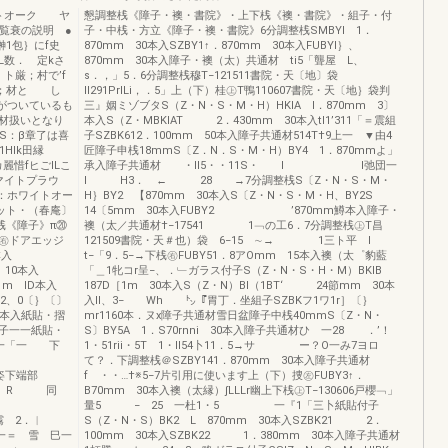
イトオーク ヤ
懇調整桟《障子・襖・書院》・上下桟《襖・書院》・組子・付
覧衰の説明 ●
子・中桟・方立《障子・襖・書院》6分調整桟SMBYI 1．
榊1包｝にf史
870mm 30本入SZBY1↑．870mm 30本入FUBYI｝、
L数． 定kさ
870mm 30本入障子・襖（太）共通材 ti5「聾屋 L、
！ト厳；村で’f
s．，」5．6分調整桟穆T−121511書院・天〔地〕袋
，i；材と し
ll291PrlLi，．5」上（下）桂㊤T鴨110607書院・天〔地｝袋判
がついているも
三』姻ミゾブタS（Z・N・S・M・H）HKIA l．870mm 3〕
材扱いとなり
本入S（Z・MBKIAT 2．430mm 30本入tl1’311「＝震組
tS：β章了は喜
子SZBK612．100mm 50本入障子共通材514T†9上一 ▼由4
1Hlk田縁
匠障子申桟18mmS〔Z．N．S・M・H）BY4 1．870mmよ」
ヒごILこ
承入障子共通材 ・II5・・11S・ I I弛団一
マイトプラウ
l H3． ← 28 →7分調整桟S〔Z・N・S・M・
イトオー
H｝BY2 【870mm 30本入S〔Z・N・S・M・H、BY2S
ット・（春庵〕
14〔5mm 30本入FUBY2 ’870mm鱒本入障子・
桟《障子》π⑳
襖（太／共通材†−17541 1﹁の工6．7分調整桟㊤T昌
㊨ドアエッジ
121509書院・天＃也）袋 6−15 ∼→ 1三ト平 I
〕本入
t−「9．5−→下桟㊨FUBY51．8アOmm 15本入襖（太゜豹藍
 10本入
「＿1牝コr呈−、．﹂ガラス付子S（Z・N・S・H・M）BKIB
11m ID本入
187D［1m 30本入S（Z・N）BI（1BT‘ 24節mm 30本
 2、0〔｝〔〕
入II、3− Wh ㌧『胃丁．坐組子SZBKフ1ワ1r］〔｝
20本入紙貼・摺
mr1160本．ヌx障子共通材雪日盆障子中桟40mmS〔Z・N・
子一一紙貼・
S〕BY5A 1．S70rnni 30本入障子共通材ひ 一28 ．’！
4°一「一 下
1・51rii・5T 1・II54卜11．5→サ ー？O一み7ヨロ
 一τち
て？．下調整桟＠SZBY141．870mm 30本入障子共通材
下端部
f ・・…†※5−7片引用に使います上（下）捜㊧FUBY3↑．
一 R 同
B70mm 30本入襖（太縁）∫LLLr幽上下桟㊤T−130606戸櫻﹁」
rま
量5 − 25 一杜1・5 一『1「三卜紙貼付子
 2．︳
S（Z・N・S）BK2 L 870mm 30本入SZBK21 2．
一一＝ 雪 巳一
100mm 30本入SZBK22 1．380mm 30本入障子共通材