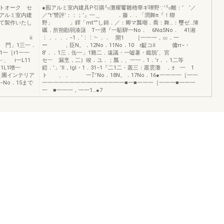
トオーク セ
●囮アルミ室内建具P引購㍉灘耀饗雛櫓華ギ嘩野∵’㍉離：’ ’／
アルミ室内建
／”t’讐評’：：；’』一＿ ．藤．．「潤舞π『！聯
て製作いたし
野」 」鐸「mt””し錦．／：卿マ瓢嘲．喬：舞…：璽ゼ…簿
礪．所朔勘弱湊藷 T一湧『一駈騨一No． 6Nα5No． 41湘
i
⋮．．．．−1．‘⋮⋮﹄．． 開1 ［一一一，㏄．一
 門」1三一．
ー ，臣N。．12No．11No．10 r齪コil 傭rr−・
貞1一［r1一一
8’．．1三．缶一」1難二．遠議・一嘘薯・鑑脱‘、宮
、 i一L11
セ︸ 漏烹，二｝竣．ユ．；瓢．、一一．1．’r．．1二等
1L1噌一
鎧．’」’ll，lgl・1．31−1『二1二・叢三：叢雲灘 ．± 一 1
＿圃インテリア
ト 、． 一㍗No．18N。．17No．16●一一一一［一一
−No．15まで
一一一一一一一一一一一一一一一■一■一一一［一一一■一一一
一 ■一一一，一一1…●7