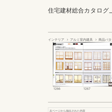
住宅建材総合カタログ_1990
インテリア
アルミ室内建具
商品パタ
1266
1267
左ページから抽出された内容