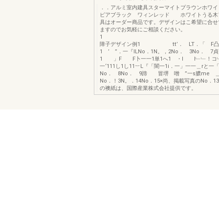
．．アルミ室内建具スターマイトプラウンホワイ
ピアブラック ワィンレッド ホワイトうる木
具はオーダー商品です。デザインはこ希望に合せ
ますのでお気軽にご相談ください。
1 i
障子デザイン例1 tt’． LT．「 F凸
1 ’ ”．一『ILNo．1N。，2No． 3No． 7
1 」F F卜一一1単1へ1 ・I l﹂﹂！コ﹂
一‘111し1し11︸L『「闇一1i．一」一一＿rと一「
No． 8No． 9蹄 冒堺 噌 ”一s膿me 
No．！3N。．14No．15×尚、掲載写真のNo．13
の襖紙は、国際産業株式会社提供です。