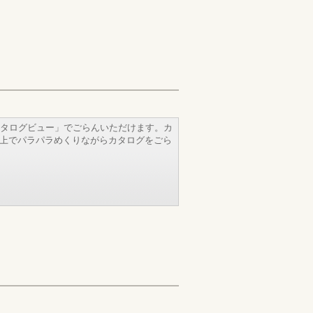
タログビュー」でごらんいただけます。カ
b上でパラパラめくりながらカタログをごら