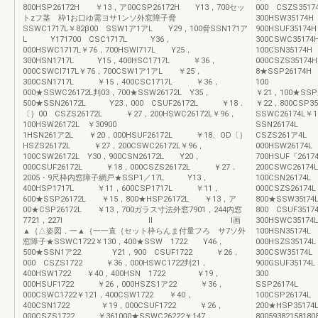
800HSP26172H ￥13，ア00CSP26172H Y13，700セッ
000 CSZS351
トzフ茎 枠1お口ゆ需ヨサ1ンソ外窓障子脅
300HSW3517
SSWC1717L￥82β00 SSW1ア1アL Y29，100脅SSN171ア
900HSUF3517
L Y171700 CSC1717L Y36，
300CSWC3517
000HSWC1717L￥76，700HSWI717L Y25，
100CSN3517
300HSN1717L Y15，400HSC1717L ￥36，
000CSZS351
000CSWCI717L￥76，700CSW1ア1アL ￥25，
8★SSP2617
300CSN1717L ￥15，400CSC1717L ￥36，
100 
000★SSWC26172L判03，700★SSW26172L Y35，
￥21，100★S
500★SSN26172L Y23，000 CSUF26172L ￥18．
￥22，800CSP
〔｝00 CSZS26172L ￥27，200HSWC26172L￥96，
SSWC26174L￥
100HSW26172L ￥30900
SSN26174L 
1HSN261ア2L ￥20，000HSUF26172L ￥18、OD〔｝
CSZS261ア4L 
HSZS26172L ￥27，200CSWC26172L￥96，
000HSW2617
100CSW26172L Y30，900CSN26172L Y20，
700HSUF『261
000CSUF26172L ￥18，000CSZS26172L ￥27．
200CSWC2617
2005・9尺枠内窓障子網戸★SSP1／17L Y13，
100CSN2617
400HSP1717L ￥11，600CSP1717L ￥11，
000CSZS2617
600★SSP26172L ￥15，800★HSP26172L ￥13，ア
800★SSW35t
00★CSP26172L ￥13，700ガラス寸法外窓7901，244内窓
800 CSUF35
7721，227I lI I画
300HSWC3517
▲｛△姿図．一▲｛一一直｛セット枠らんま付量フろ サ7ソ外
100HSN3517
窓障子★SSWC1722￥130，400★SSW 1722 Y46，
000HSZS3517
500★SSN1ア22 Y21，900 CSUF1722 ￥26，
300CSW3517
000 CSZS1722 ￥36，000HSWC1722判21，
900GSUF351
400HSW1722 ￥40，400HSN 1722 ￥19，
300 
000HSUF1722 ￥26，000HSZS1ア22 ￥36，
SSP26174L 
000CSWC1722￥121，400CSW1722 ￥40，
100CSP261
400CSN1722 ￥19，000CSUF1722 ￥26，
200★HSP351
000CSZS1722 ￥361000★SSWC26222￥147，
800593