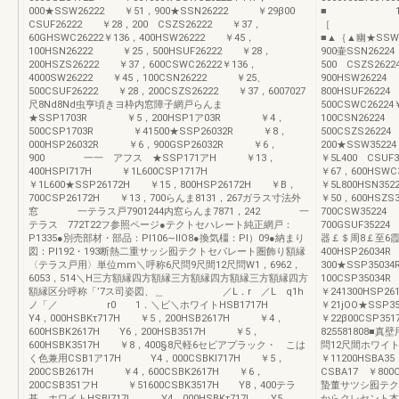
000★SSW26222 ￥51，900★SSN26222 ￥29β00
■
CSUF26222 ￥28，200 CSZS26222 ￥37，
［ ．直▲一
60GHSWC26222￥136，400HSW26222 ￥45，
■▲｛▲幽★SSWC
100HSN26222 ￥25，500HSUF26222 ￥28，
900壷SSN26
200HSZS26222 ￥37，600CSWC26222￥136，
500 CSZS262
4000SW26222 ￥45，100CSN26222 ￥25、
900HSW2622
500CSUF26222 ￥28，200CSZS26222 ￥37，6007027
800HSUF262
尺8Nd8Nd虫亨頃きヨ枠内窓障子網戸らんま
500CSWC2622
★SSP1703R ￥5，200HSP1ア03R ￥4，
100CSN262
500CSP1703R ￥41500★SSP26032R ￥8，
500CSZS2622
000HSP26032R ￥6，900GSP26032R ￥6，
200★SSW35
900 一一 アフス ★SSP171アH ￥13，
￥5L400 CS
400HSPI717H ￥1L600CSP1717H
￥67，600HSWC
￥1L600★SSP26172H ￥15，800HSP26172H ￥B，
￥5L800HSN
700CSP26172H ￥13，700らんま8131，267ガラス寸法外
￥50，600HSZS
窓 一テラス戸7901244内窓らんま7871，242 一
700CSW3522
テラス 772T22フ参照ページ●テクトセハレート純正網戸：
700GSUF352
P1335●別売部材・部品：PI106∼IlO8●換気橿：Pl）09●納まり
器￡＄周8￡至6霞
図：Pl192・193断熱二重サッシ囮テクトセパレート圏飾り額縁
400HSP260
〈テラス戸用〉単位mm＼呼称6尺問9尺間12尺問W1，6962，
300★SSP35
6053，514＼H三方額縁四方額縁三方額縁四方額縁三方額縁四方
100CSP350
額縁区分呼称「’7ス司姿図、＿ ／L．r ／L q1h
￥241300HSP
ノ「／ r0 1．＼ビ＼ホワイトHSB1717H
￥21jOO★SS
Y4，000HSBKτ717H ￥5，200HSB2617H ￥4，
￥22β00CSP35
600HSBK2617H Y6，200HSB3517H ￥5，
825581808
600HSBK3517H ￥8，400§8尺軽6セビアプラック・ こは
問12尺間ホワイト
く色兼用CSB1ア17H Y4，000CSBKI717H ￥5，
￥11200HSB
200CSB2617H ￥4，600CSBK2617H ￥6，
CSBA17 ￥800
200CSB351フH ￥51600CSBK3517H Y8，400テラ
蟄董サツシ囮テク
基 ホワイトHSBI717L Y4，000HSBKτ717L Y5，
からクレセント本