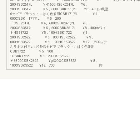
200HSB2617L ￥41600HSBK2617L Y6，
200HSB3517L ￥5，600HSBK351アL Y8、400§9尺憂
6セビアプラック・こはく色兼用CSB171アL ￥4，
000CSBK 171アL ￥5 200
「CSB2617L ￥4、600CSBK261アL ￥6，
200CSB3517L ￥5，600CSBK3517L Y8，400ホワイ
トHS81722 Y5，100HSBK1722 ￥8，
200HSB2622 ￥6，800HSBK2622 ￥9，
000HSB3522 ￥8，100HSBK3522 ￥12，ア00らテ
んラまス付戸z；尺8NNセピアプラック・こはく色兼用
CSB1722 ￥5 100
1CSBK1722 ￥8，200CSB2622
￥6β00CSBK2622 YglOOOCSB3522 ￥8，
100OSBK3522 Y12 700 脚