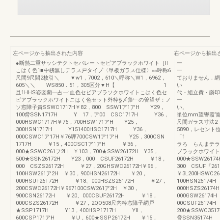
左ページから抽出された内容
右ページから抽出
●断熱二重サッシテクトセパレートセピアブラックホワイト［II
一
こはく色1■中桟無しテラス戸タイプ〈単板ガラス仕様〉㎜呼称6
一 ●表
尺間9尺間2枚引＼ ▼w1，7002，610＼呼称＼W1，6962，
ておりません．網
605＼＼ WS850．51，305区分▼H【 1
い ●表示価
且1HHS姿図藺一占一’血色セビアブラソクホワイトこはく色セ
代・組立費・爵印
ビアブラックホワイトこはく色セット外枠§〆藻﹂の曽望ザ：ノ
一 納期
ソ窓障子責SSWC1717H￥82，800 SSW1ア1アH Y29，
100脅SSN1717H Y 17，ア00 CSC1717H Y36，
単位mm望轡霞
000HSWC1717H￥76，700HSW171アH Y25，
尺間ガラス寸法2，6
300HSN1717H Y151400HSC1717H Y36，
5890，レ
000CSWC1ア17H￥76騨700CSW1ア1アH Y25，300CSN
「1 ■
1717H ￥15，400CSC1ア1アH ￥36，
ラろ らんまテラ
000★SSWC261フ2H ￥103，700★SSW26172H Y35，
ブラックホワイトこ
500★SSN26172H Y23，000 CSUF26172H ￥18，
000★SSW261
000 CSZS26172H ￥27，20GHSWC26172H￥96，
300 CSUF『2
100HSW261ア2H ￥30，900HSN26172H ￥20，
￥3L200HSWC2
000HSUF26T72H ￥18、000HSZS26172H ￥27，
100HSN2617
200CSWC26172H￥967100CSW261ア2H ￥30，
000HSZS2617
900CSN26172H ￥20、000CSUF26172H ￥18，
000GSW2617
000CSZS26172H ￥27，2QO508尺内枠窓障子網戸
00CSUF2617
★SSP1717H Y13，400HSP1717H Yll，
200★SSWC351
600CSP171アH ￥U，600★SSP26172H ￥15，
脅SSN35174H