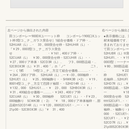
左ページから抽出された内容
右ページから抽出
田コンポーレー900DXユ一一ット枠 コンポーレ1900口Xユッ
●表示価格には、
ト枠3型コ＿ナ＿ガラス突合せ］1組合せ価格・ドア枠・…
材末端価格です、
52HUAR（L）…・ 33，000突合せ枠・52HUHIR（L）・
含まれておりませ
『￥29，0003型コ＿ナ＿ガラス突合
て田コンポーレー
せ ・￥161，400ドア枠・・
52HUBR（L）t
52CUAR（L） ￥30，000突合せ枠・52CUHIR（L）・・
52HUFI…・・￥1
￥27，000ドア本体・52CD3R（L）… フ3，000部品箱・…
0003型：一一ナ
52CBOX3R（L）￥31，400「」ホ「ノ” 二1，
￥80，300部品箱
一；く1鱈 14型コ＿ナ＿方立て組合せ価格……………・・
… ￥223，40
￥264，200ドア枠… 52HUAR（L）…一￥−33，000袖枠・ ・
枠 52HUE1 
52HUE1（L） ￥25，000袖飾り・・5HWK3B（×2）・￥19，
右袖枠……52HU
80014型コ＿ナ＿方立て烈蹄ド袖部・・52HD14R（L）・・
52HD7R（L）…
￥132，000 52HUG1……・￥ 23，000 52HBOX3R（L）・
000部品箱…・52
￥31，400組合せ価格一…………・￥243，400ドア枠
一 ￥182，4
52CUAR（L） ￥30，000袖枠 52CUE1（L）・・F￥23，
000突合せ粋 52
000袖飾り 5CWK3B（・2） ’￥ 18，000ドア本体袖枠・…部
tttt52CUF1…
品箱tt52CD14R（L）一￥120，00052CUG1・…一・・￥
000部品箱一・52
21ρ00・52CBOX3R（L）’￥ 31，400
袖枠…・袖飾り・右袖
000 ・52CUE
52CUF1・…・￥
52CD7R（L）…
21ρ0052CBOX