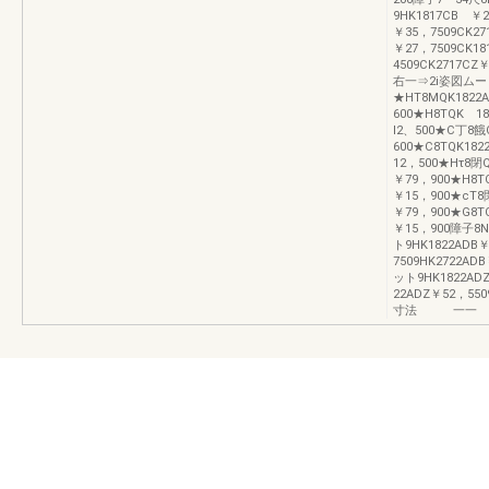
9HK1817CB ￥
￥35，7509CK2
￥27，7509CK1
4509CK271
右一⇒2i姿図ム
★HT8MQK1822
600★H8TQK
l2、500★C丁8餓Q
600★C8TQK1
12，500★Hτ8閉
￥79，900★H8
￥15，900★cT8
￥79，900★G8
￥15，900障子
ト9HK1822ADB￥
7509HK2722AD
ット9HK1822ADZ
22ADZ￥52，55
寸法 一一 アフ