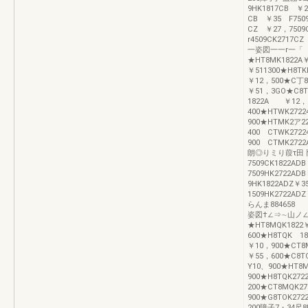
9HK1817CB ￥2
CB ￥35 F750
CZ ￥27，7509
r4509CK271
一姿図一一r一「
★HT8MK1822A
￥511300★H8
￥12，500★C丁8
￥51，3GO★C
1822A ￥12，5
400★HTWK27
900★HTMK2ア2
400 CTWK272
900 CTMK27
朗◎りミり葭τ田卜醗
7509CK1822AD
7509HK2722AD
9HK1822ADZ￥3
1509HK2722A
らんま88465
姿図†∠⇒∼山ノ∠
★HT8MQK1822
600★H8TQK
￥10，900★CT8
￥55，600★C
Y10、900★HT8
900★H8TQK2
200★CT8MQK2
900★G8TOK2
200障子7・34