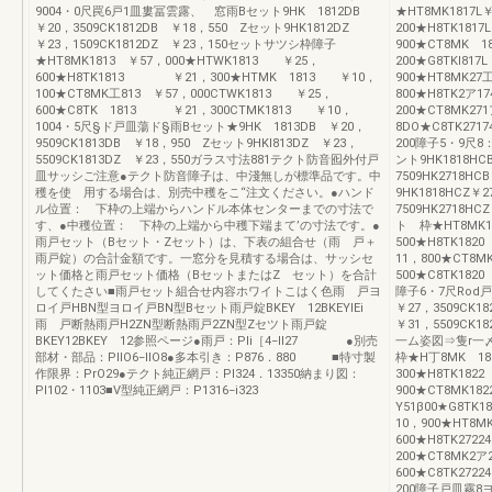
9004・0尺罠6戸1皿婁冨雲露、 窓雨Bセット9HK 1812DB
★HT8MK1817L
￥20，3509CK1812DB ￥18，550 Zセット9HK1812DZ
200★H8TK18
￥23，1509CK1812DZ ￥23，150セットサツシ枠障子
900★CT8MK 1
★HT8MK1813 ￥57，000★HTWK1813 ￥25，
200★G8TKI8
600★H8TK1813 ￥21，300★HTMK 1813 ￥10，
900★HT8MK27
100★CT8MK工813 ￥57，000CTWK1813 ￥25，
800★H8TK2ア
600★C8TK 1813 ￥21，300CTMK1813 ￥10，
200★CT8MK27
1004・5尺§ド戸皿蕩ド§雨Bセット★9HK 1813DB ￥20，
8DO★C8TK27
9509CK1813DB ￥18，950 Zセット9HKI813DZ ￥23，
200障子5・9尺8
5509CK1813DZ ￥23，550ガラス寸法881テクト防音囮外付戸
ント9HK1818HC
皿サッシご注意●テクト防音障子は、中淺無しが標準品です。中
7509HK2718H
穫を使 用する場合は、別売中穫をこ“注文ください。●ハンド
9HK1818HCZ￥2
ル位置： 下枠の上端からハンドル本体センターまでの寸法で
7509HK2718HC
す、●中穫位置： 下枠の上端から中穫下端まて’の寸法です。●
ト 枠★HT8MK1
雨戸セット（Bセット・Zセット）は、下表の組合せ（雨 戸＋
500★H8TK1
雨戸錠）の合計金額です。一窓分を見積する場合は、サッシセ
11，800★CT8
ット価格と雨戸セット価格（BセットまたはZ セット）を合計
500★C8TK18
してくたさい■雨戸セット組合せ内容ホワイトこはく色雨 戸ヨ
障子6・7尺Rod
ロイ戸HBN型ヨロイ戸BN型Bセット雨戸錠BKEY 12BKEYlEi
￥27，3509CK1
雨 戸断熱雨戸H2ZN型断熱雨戸2ZN型Zセツト雨戸錠
￥31，5509CK1
BKEY12BKEY 12参照ページ●雨戸：Pli［4−lI27 ●別売
一ム姿図⇒隻r一
部材・部品：PlIO6−IlO8●多本引き：P876．880 ■特寸製
枠★H丁8MK 18
作限界：PrO29●テクト純正網戸：PI324．13350納まり図：
300★H8TK18
PI102・1103■V型純正網戸：P1316−i323
900★CT8MK18
Y51β00★G8
10，900★HT8M
600★H8TK27
200★CT8MK2ア
600★C8TK27
200障子戸皿霧8