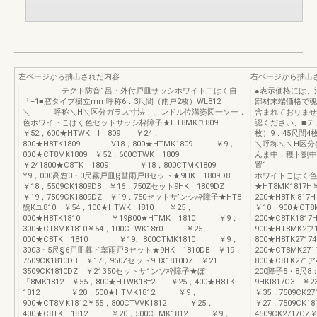
左ページから抽出された内容
右ページから抽出
テクト防音1呂・外付戸皿サッシホワイト二はく自
●表示価格には、
「−1■窓タイプ樹立mm呼称6．3尺間（雨戸2枚）WL812
部材末端価格で魂
＼ 呼称＼H＼区分ガラス寸法！、ンドル位溝姿図一ソ一．
含まれておりませ
色ホワイトこはく色セットサッシ枠障子★HT8MKユ809
認ください、■テ
￥52，600★HTWK l 809 ￥24，
枚）9．45尺間4
800★H8TK1809 V18，800★HTMK1809 ￥9，
＼呼称＼＼H区分
000★CT8MK1809 ￥52，600CTWK 1809
んま中．穫ト劉中
￥241800★C8TK 1809 ￥18，800CTMK1809
置‘ ．■
Y9，000高窓3・0尺霧戸皿§彗雨戸Bセット★9HK 1809D8
ホワイトこはく色
￥18，5509CK1809D8 ￥16，750Zセット9HK 1809DZ
★HT8MK1817H
￥19，7509CK1809DZ ￥19．750セットサ’ンシ枠障子★HT8
200★H8TKI
醜Kユ810 ￥54，100★HTWK l810 ￥25，
￥10，900★CT8
000★H8TK1810 ￥19β00★HTMK 1810 ￥9，
200★C8TK18
300★CT8MK1810￥54，100CTWK18τ0 ￥25、
900★HT8MK2フ
000★C8TK 1810 ￥19、800CTMK1810 ￥9，
800★H8TK27
3003・5尺§6戸皿暮ド睾雨戸Bセット★9HK 1810DB ￥19，
200★CT8MK27
7509CK1810DB ￥17，950Zセット9HX1810DZ ￥21，
800★C8TK27
3509CK1810DZ ￥21β50セットサ1ンソ枠障子★ぼ
200障子5・8尺
「8MK1812 ￥55，800★HTWK18τ2 ￥25，400★H8TK
9HKI817C3 ￥2
1812 ￥20，500★HTMK1812 ￥9，
￥35，7509CK2
900★CT8MK1812￥55，800CTVVK1812 ￥25，
￥27，7509CK1
400★C8TK 1812 ￥20，500CTMK1812 ￥9，
4509CK2717