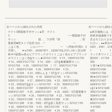
左ページから抽出された内容
右ページから抽出
テクト0岡面格子付サッシ●凹 テクト
●表示価格には、
C −一曜面格子付
部材末端価格です
サッシ 毬．、ラ汐而『胚 」別
含まれておりませ
冊参照■窓タイプ訟匠ヨ白．一 一
ださい，●●単位m
こはく色 シルパー一 一 ＼呼称3尺間4，5
6501，696
尺間＼ ▼w7901，245W7871，242W755L210＼Hh＼区分呼
1 1 1 1
称▼H姿図㎜色セピアプラックホワイトこはく色セピアプラック
ラック木ワイトこ
ホワイトこはく色§サッシ★SFGOフ03 ￥19，100HFGO703
留NSF：G17
￥16，600CFGOア03 ￥16，600−・2尺§禽馨馨寮サッシ
300 1C
SFGO704 ￥20，100HFGO704 》17，500CFGOア04
り茎1★SFG16
￥17，500SFG1204 ￥26，500HFG1204 ￥23，
600CFG1606
000CFG1204 ￥23，000らんま！5尺§サッシSFGO706
100HFG1706
￥21，300HFGO706 ￥18．500GFGO706 ￥18，
8N★SFG160
500SFG1206 ￥27，000HFG1206 ￥23，500CFG1206
800CFG1607
￥23，50026尺§§サッシSFGO707 ￥23、900HFGO707
600HFG1707
￥20，800CFGO707 ￥20β00SFG1207 ￥29，
o§1★SFG16
500HFG1207 ￥25，600CFG1207 ￥25，6002・5尺羅逐奮サ
300CFG1608
ッシSFGO708 ￥26，100HFGO708 ￥22，700CFGO708
300HFG1708
￥22，700SFG1208 ￥33，000HFG1208 ￥28，
禽SFG1609 
700CFG1208 ￥28，7002・8尺§器ミ高窓サッシSFGOフ09
600CFG160
￥26，600HFGO709 ￥23」00CFGO709 ￥23，
￥4100
100SFG1209 ￥34，200HFG1209 ￥29，700CFG1209
600 「