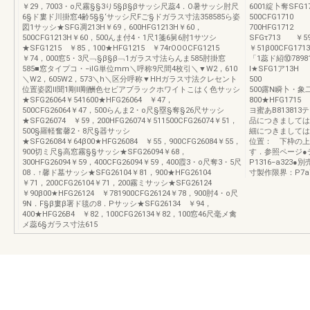
￥29，7003・o尺霧§§3り5§β§βサッシ尺蕊4．O暑サッシ肘尺
6001綻卜奪SFG
6§ド婁ド川掛窓4齢5§§‘サッシ尺Fご§ドガラス寸法358585ら姿
500CFG1710
図1サッシ★SFG凋213H￥69，600HFG1213H￥60，
700HFG1712
500CFG1213H￥60，500んま付4・1尺1箋6舅6肘1サツシ
SFGτ713 ￥
★SFG1215 ￥85，100★HFG1215 ￥74rOOOCFG1215
￥51β0
￥74，000窓5・3尺﹁§β§β﹁1ガラス寸法らんま585肘掛窓
「1蕊ド
585■窓タイプコ・−ilG単位mm＼呼称9尺間4枚引＼▼W2，610
I★SFG1ア13
＼W2，605W2，573＼h＼区分呼称▼HHガラス寸法クレセント
500 1
位置姿図ll聞1剛ll剛酬色セビアブラックホワイトこはく色サッシ
500露N瞬卜・
★SFG26064￥541600★HFG26064 ￥47，
800★HFG171
500CFG26064￥47，500らんま2・o尺§塁§奪§26尺サッシ
ヨ蜜あB81381
★SFG26074 ￥59，200HFG26074￥511500CFG26074￥51，
品につきましては
500§羅軽奮馨2・8尺§器サッシ
細につきましては
★SFG26084￥64β00★HFG26084 ￥55，900CFG26084￥55，
位置： 下枠の上
900切ミ尺§高窓霧§§サッシ★SFG26094￥68，
す．参照ページ●テ
300HFG26094￥59，400CFG26094￥59，400霞3・o尺奪3・5尺
P1316−a323●
08．↑馨ド墓サッシ★SFG26104￥81，900★HFG26104
寸製作限界：P7a7
￥71，200CFG26104￥71，200霧ミサッシ★SFG26124
￥90β00★HFG26124 ￥781900CFG26124￥78，900肘4・o尺
9N．F§β婁β署ド毯の8．Pサッシ★SFG26134 ￥94，
400★HFG26B4 ￥82，100CFG26134￥82，100窓46尺毫メ禽
メ蕊6§ガラス寸法615