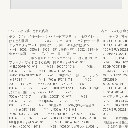
左ページから抽出された内容
右ページから抽出
テクトC’1｝：半外付サッシ■■「セピアフラック ホワイト﹂こ
セピアプラック★
はく色別冊珂 」シルバーテクトCコー﹁半外付サッシ層
800★SFC281
テラス戸タイプ＝iti．闇呼称6．3尺間9．45尺間2枚弓1＼
800★SFC281
▼w1，9002，855W1，8972，851＼呼称＼W1，8652，819＼区
100★SFUY282
分▼Hh姿図 一 乙「 一 冒 冒 一 ． 一
700★SKY28
一 一 一 ，晒ム色セビアブラックホワイトこはく色セビア
855 2，85
ブラックホワイトこはく色馬：田￡サッシ★SFC1916
￥59，800★HF
￥4L700★HFC1916 ￥36，200CFC1916 Y36，
800tHFO2818
200★SFC28162 ￥51，800★HFC28162
100667★HFUY
￥451000★CFC28162 ￥45，000讐7尺18：躊：巴：サッシ
OOO★HKY282
★SFC191フH ￥41，700★HFC1917H ￥36．
CFC28164 ￥
200CFC191フH ￥36，200★SFC28172H ￥51，
800CFC2817
800★HFC28172H ￥45，000CFC28172H ￥45，000昏8
100★CFC2818
尺8二ら：圏：サッシ★SFC1917 ￥41、
400CFU282
700★HFC1917 ￥36，200CF『C1917 ￥36，
セピアブラック★S
200★SFC28172 ￥51β00★HFC28172 ￥45，
￥77，800★SF
000GFC28172 ￥45，000量7スー §9尺§0尺﹁曽望＄：
￥78，300★SFC
サッシ★SFC1918H ￥41．900★HFCI918H
700★SFU382
￥361400CFC1918H ￥36，400★SFC28182H ￥52，
0
000★HFC28182H ￥45，200★CFG28182H ￥45、2008ヨ
暉． 一表示価
8ヨ§ドサッシ★SFC1918 ￥41，900★HFC 1918
田勘置表示価格
￥36，400CFC 1918 ￥36，400§04尺ガラス寸法9031，
【【【取付費