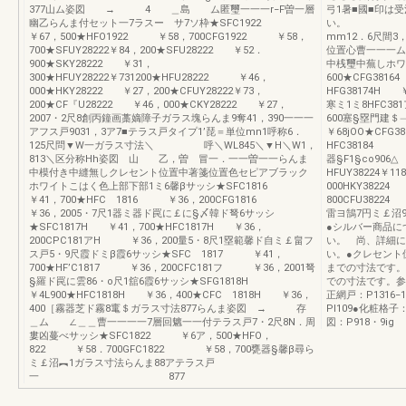
377山ム姿図 → 4 ＿島 ム匿璽一一一r−F曽一層
弓1暑■國■印は
幽乙らんま付セット一7ラスー サ7ソ枠★SFC1922
い
￥67，500★HFO1922 ￥58，700CFG1922 ￥58，
mm12．6尺間3
700★SFUY28222￥84，200★SFU28222 ￥52．
位置心曹一一一ム
900★SKY28222 ￥31，
中桟璽中蕪しホワ
300★HFUY28222￥731200★HFU28222 ￥46，
600★CFG38
000★HKY28222 ￥27，200★CFUY28222￥73，
HFG38174H 
200★CF『U28222 ￥46，000★CKY28222 ￥27，
寒ミ1ミ8HFC3
2007・2尺8創丙鐘画藁嫡障子ガラス塊らんま9奪41，390一一一
600塞§塁門建＄
アフス戸9031，3ア7■テラス戸タイプ1’琵＝単位mn1呼称6．
￥68jOO★CFG
125尺問▼W一ガラス寸法＼ 呼＼WL845＼▼H＼W1，
HFC38184 
813＼区分称Hh姿図 山 乙，曽 冒一．一一曽一一らんま
器§F1§co90
中模付き中縫無しクレセント位置中著箋位置色セピアブラック
HFUY38224￥1
ホワイトこはく色上部下部1ミ6馨βサッシ★SFC1816
000HKY38224
￥41，700★HFC 1816 ￥36，200CFG1816
800CFU3822
￥36，2005・7尺1器ミ器ド罠に￡に§〆韓ド弩6サッシ
雷ヨ鵠7円ミ￡沼
★SFC1817H ￥41，700★HFC1817H ￥36，
●シルバー商品に
200CPC181アH ￥36，200量5・8尺1塁範馨ド自ミ￡畠フ
い。 尚、詳細に
ス戸5・9尺霞ドミβ霞6サッシ★SFC 1817 ￥41，
い。●クレセント
700★HF’C1817 ￥36，200CFC181フ ￥36，2001弩
までの寸法です。
§羅ド罠に雲86・o尺1舘6霞6サッシ★SFG1818H
での寸法です。参照
￥4L900★HFC1818H ￥36，400★CFC 1818H ￥36，
正網戸：P1316−
400［霧器芝ド霧8竃＄ガラス寸法877らんま姿図 → 存
PI109●化粧格子
＿ム ∠＿＿曹一一一一7層回魑一一付テラス戸7・2尺8N．周
図：P918・9ig
婁凶蔓べサッシ★SFC1822 ￥6ア，500★HFO，
822 ￥58．700GFC1822 ￥58，700甕器§馨β尋ら
ミ￡沼︻1ガラス寸法らんま88アテラス戸
一 877