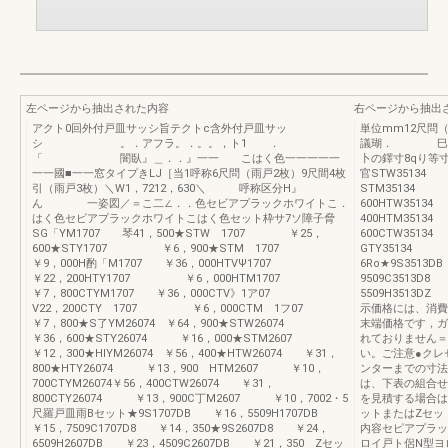
左ページから抽出された内容
右ページから抽出
アクト0回外付戸皿サッシ旨テクトc含外付戸皿サッ
単位mm12尺問
シ 。．アフラ。．。。，ト1 ．
議瑚． 巳セビ
「 闇臥』＿．．』一一 こはく色一一一一一
卜の鐸寸8qり等寸
一一國■一一窓タイプきLJ［当1呼称6尺問（雨戸2枚）9尺間4枚
官STW35134 
引（雨戸3枚）＼W1，7212，630＼ 呼称区分H』
STM35134 ￥
ん 一姿図／＝こ二∠．．色セビアプラックホワイトこ．
600HTW3513
はく色セビアプラックホワイトこはく色セット枠サ7ソ障子脅
400HTM3513
SG「YM1707 琴41，500★STW 1707 ￥25，
600CT
600★STY1707 ￥6，900★STM 1707
GTY35134 
￥9，000H酌「M1707 ￥36，000HTVΨ1707
6Ro★9S3513
￥22，200HTY1707 ￥6，000HTM1707
9509C3513D8
￥7，800CTYM1707 ￥36，000CTV》1ア07
5509H3513DZ
V22，200CTY 1707 ￥6，000CTM 1フ07
示価格には、消費
￥7，800★S了YM26074 ￥64，900★STW26074
末端価格です，ガ
￥36，600★STY26074 ￥16，000★STM2607
れておりません＝
￥12，300★HIYM26074 ￥56，400★HTW26074 ￥31，
い。ご注意●クレ
800★HTY26074 ￥13，900 HTM2607 ￥10，
ンターまでの寸法
700CTYM26074￥56，400CTW26074 ￥31，
は、下表の組合せ
800CTY26074 ￥13，900C丁M2607 ￥10，7002・5
を見積する場合は
尺羅戸皿雨Bセット★9S1707DB ￥16，5509H1707DB
ットまたはZセッ
￥15，7509C1707D8 ￥14，350★9S2607D8 ￥24，
内容セピアプラッ
6509H2607DB ￥23，4509C2607DB ￥21，350 Zセッ
ロイ戸ト侶N型ヨ