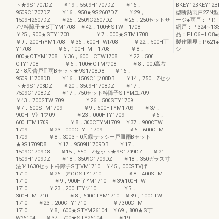
ト★9S1707DZ ￥19，5509H1707DZ ￥16，
BKEY12BKEY
9509C1707DZ ￥16，950★9S2607DZ ￥29，
型断熱雨戸2ZN型Z
1509H2607DZ ￥25，2509C2607DZ ￥25，250セットサ
ージ●雨戸：PII）
7ソ枠障子★S丁YM1708 ￥42，100★STW 1708
網戸：PI324∼1
￥25，900★STY1708 ￥7，000★STM1708
品：PIIO6∼lIO
￥9，200HτYM1708 ￥36，600HTWl708 ￥22，500H丁
製作限界：P621
Y1708 ￥6，100HTM 1708 ￥8，
シ
000★CTYM1708 ￥36，600 CTW1708 ￥22，500
CTY1708 ￥6，100★CTMワ08 ￥8，000高窓
2・8尺蕾戸皿雨Bセット★9S1708D8 ￥16，
9509H1708DB ￥16，1509C1フ08DB ￥14，750 Zセッ
ト★9S1708DZ ￥20．3509H1708DZ ￥17，
7509C1708DZ ￥17，750セット枠障子STYMユ709
￥43．700STWl709 ￥26，500STY1709
￥7，600STM1709 ￥9，600HTYM1709 ￥37，
900HTV》1フ09 ￥23，000HTY1709 ￥6，
600HTM1709 ￥8，300CTYM1709 ￥37，900CTW
1709 ￥23，000CTY 1709 ￥6，600CTM
1709 ￥8，3003・0尺霧サッシー戸皿雨Bセット
★9S1709D8 ￥17，9509H1709DB ￥17，
1509C1709D8 ￥15，550 Zセット★9S1709DZ ￥21，
1509H1709DZ ￥18，3509C1709DZ ￥18，350ガラス寸
法841630セット枠障子S丁VM1710 ￥45，000STVげ
1710 ￥26，アOOSTY1710 ￥8，400STM
1710 ￥9，900H了YM1710 ￥39r100HTW
1710 ￥23，200HTY▽10 ￥7，
300HTMτ710 ￥8，600CTYM1710 ￥39，100CTW
1710 ￥23，200CTY1710 ￥7β00CTM
1710 ￥8、600★STYM26104 ￥69，800★S丁
W26104 ￥37、700★STY26104 ￥19，