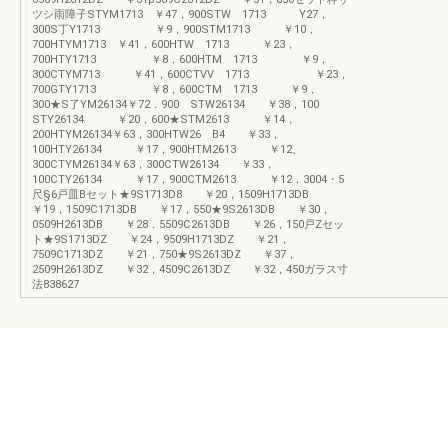
ツシ雨障子STYM1713 ￥47，900STW 1713 Y27，
300S丁Y1713 ￥9，900STM1713 ￥10，
700HTYM1713 ￥41，600HTW 1713 ￥23，
700HTY1713 ￥8，600HTM 1713 ￥9，
300CTYM713 ￥41，600CTVV 1713 ￥23，
700GTY1713 ￥8，600CTM 1713 ￥9，
300★S了YM26134￥72．900 STW26134 ￥38，100
STY26134 ￥20，600★STM2613 ￥14，
200HTYM26134￥63，300HTW26 B4 ￥33，
100HTY26134 ￥17，900HTM2613 ￥12、
300CTYM26134￥63，300CTW26134 ￥33，
100CTY26134 ￥17，900CTM2613 ￥12，3004・5
尺§6戸皿Bセット★9S1713D8 ￥20，1509H1713DB
￥19，1509C1713DB ￥17，550★9S2613DB ￥30，
0509H2613DB ￥28．5509C2613DB ￥26，150戸Zセッ
ト★9S1713DZ ￥24，9509H1713DZ ￥21，
7509C1713DZ ￥21，750★9S2613DZ ￥37，
2509H2613DZ ￥32，4509C2613DZ ￥32，450ガラス寸
法838627