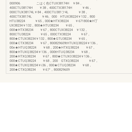
000906 こはく色CTUX38174H ￥84，
400CTU38174H ￥38，400CTX38174H ￥46，
000CTUX38174L￥84，400CTU381フ4L ￥38，
400CTX38174L ￥46、000 HTUX38224￥132，800
HTU38224 ￥65，000★HTX38224 ￥671800★H丁
UX38234￥132，800★HTU38234 ￥65，
000★HTX38234 ￥67，800CTUX38224 ￥132，
800CTU38224 ￥65，000CTX38224 ￥67，
800★CTUX38234￥132，800★GTU38234 ￥65，
000★CTX38234 ￥67，800829609tHTUXQ38224￥136，
00e★HTUQ38224 ￥68，200★HTXQ38224 ￥67，
800★HTUXQ38234￥136，000tHTUQ38234 ￥68，
200★HTXQ38234 ￥67，800★CTUXO38224￥136，
000★CTUQ38224 ￥68，200 GTXQ38224 ￥67，
800★CTUXQ38234￥i36，000★CTUQ38234 ￥68，
200★CTXQ38234 ￥6ア，800829609