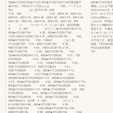
300★CTUXQ192★CTUQ1923★CTXQ1923了44尺罠d障子
600★CTXO18
★HTXQ 1923ガラス寸法らんま ．938＿一一アフス
権無しらんま下部
914 はく色7H￥44，600
Ok◎omooり8．
￥22，000 ￥22，600￥44．600￥22，
O卜F・oo卜卜O
000Y22，600￥70，900￥40，600￥30，300￥70，900￥40，
oQOoo80Dqっ
600￥30，300￥42，600￥30，300￥42，600￥30，300
っoo㊤8．PN馬の
ト イ ワーホ一1［1：1こはく色9．45尺問4枚
馬テクトB畷外付
引 2，869 ホワイト★HrUX28174H￥74，
準品です 中穫を
000★HTU28174H ￥30，900★HTX281ア4H
さい●クレセント
￥431100tHTUX281ア4L￥74，000tHTU28174L Y30。
ーまでの寸法です
900★HTX28174L Y43，100667 こはく色
の寸法です．参照ペ
CTUX28174H ￥74，000CTU28174H ￥30，
気枢：PIlO9●
900CTX28174H ￥43，100CrUX28174L￥74，
P621●別売部材
000CTU28174L ￥30，900CTX28174L Y43，
731
100★HlrUX28224￥113，400★HTU28224 ￥51，100
HTX28224 ￥62，300★HTUX28234￥113，
400★HTU28234 ￥51，100★HTX28234 ￥62，
300CTUX28224￥113，400CTU28224 ￥51，
100CTX28224 ￥62，300★C丁UX28234￥113，
400★CTU28234 ￥511100★CTX28234 ￥62，
300986766★HTUXQ28224￥115，800★HTUQ28224
￥53，500★HTXO28224 ￥62，300★HTUXQ28234￥115，
800★HTUO28234 ￥53，500★HTXQ28234 ￥62，
300★CTUXQ28224￥115，800★CTUQ28224 ￥53，500
CTXQ28224 ￥62，300★C了UXQ28234判15．
800★CTUQ28234 ￥53，500★CTXQ28234 ￥62，
30097866612．6尺間 3，824 ホワイト
H↑UX38174H￥84，400★HTU38174H ￥38，
400tHTX38174H ￥461000★HTUX38174L￥84，
400tHTU38174L ￥38，400★HTX38174L ￥46，