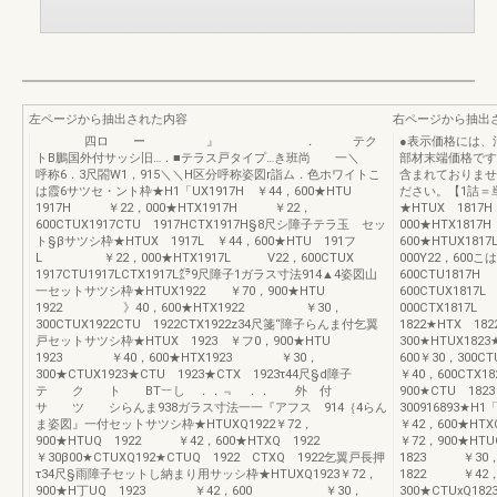
左ページから抽出された内容
右ページから抽出
四ロ ー 』 ． テク
●表示価格には、
トB鵬国外付サッシ旧…．■テラス戸タイプ…き班尚 一＼
部材末端価格です
呼称6．3尺閤W1，915＼＼H区分呼称姿図r詣ム．色ホワイトこ
含まれておりませ
は霞6サツセ・ント枠★H1「UX1917H ￥44，600★HTU
ださい。【1詰＝単
1917H ￥22，000★HTX1917H ￥22，
★HTUX 1817
600CTUX1917CTU 1917HCTX1917H§8尺シ障子テラ玉 セッ
000★HTX18
ト§βサツシ枠★HTUX 1917L ￥44，600★HTU 191フ
600★HTUX1817
L ￥22，000★HTX1917L V22，600CTUX
000Y22，600こ
1917CTU1917LCTX1917L㌘9尺障子1ガラス寸法914▲4姿図山
600CTU181
一セットサツシ枠★HTUX1922 ￥70，900★HTU
600CTUX181
1922 》40，600★HTX1922 ￥30，
000CTX1817
300CTUX1922CTU 1922CTX1922z34尺箋“障子らんま付乞翼
1822★HTX 18
戸セットサツシ枠★HTUX 1923 ￥フ0，900★HTU
300★HTUX1823
1923 ￥40，600★HTX1923 ￥30，
600￥30，30
300★CTUX1923★CTU 1923★CTX 1923τ44尺§d障子
￥40，600CTX
テ ク ト BT︸し ．．﹃ ．． 外 付
900★CTU 1
サ ツ シらんま938ガラス寸法一一『アフス 914｛4らん
300916893★
ま姿図』一付セットサツシ枠★HTUXQ1922￥72，
￥42，600★HT
900★HTUQ 1922 ￥42，600★HTXQ 1922
￥72，900★H
￥30β00★CTUXQ192★CTUQ 1922 CTXQ 1922乞翼戸長押
1823 ￥30，3
τ34尺§雨障子セットし納まり用サッシ枠★HTUXQ1923￥72，
1822 ￥42，
900★H丁UQ 1923 ￥42，600 ￥30，
300★CTUxQ1