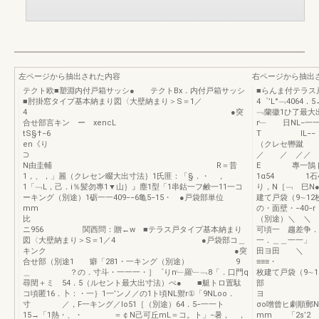
左ページから抽出された内容
右ページから抽出
テクト欧■塑淵内付戸箱サッシ● テクトBx．内付戸箱サッシ
■らんま付テラス
■肘掛窓タイプ基本納まり図〈大壁納まり＞S＝1／
4゜’L°﹁4064
4 ●突
﹁蘭徽1ひ了最大出
合せ部言キン ー xencL
r﹂ 日N
tS§†−
T IL−−！
en《り
（クレセ轡蹴
／ ／ ／／
N由圭輔 R＝昔
E 專一鵠ト製
1，、，」麗（クレセン畷大出寸法｝1氏匪：「§．・ ，
1α54 1石4
1「﹁L，己．i％髪勿專1▼山｝』塵1型「1串鈷一フ鹸一11一コ
り，N［﹁ 巳N●
ーキング（別途）1砺一一409−−6亀5−15・ ●戸袋部単位
建て戸袋（
mm
の・面壁・−40
比
（別途）＼ ＼ N
ニ956 関西問：贈←w ■テラス戸タイプ基本納まり
可頃一 趨差争．
図〈大壁納まり＞S＝1／4 ●戸袋部コ＿
一．＿＿一
キンク ●突
田ヨ田 ＼ ＼I
合せ部（別途1 癖「281・一キング（別途） 9
≡≡≡・ ＼［
＿ ？の．寸斗・一一一・］゜りn﹂羅﹂﹁8「．口門q
枚建て戸袋（9∼
尋閏＋ミ 54．5（ルセント最大出寸法）ぺ● ■艇トロ置駄
部 （12尺
コ頃匿16．卜：・一｝1一’ンノ／の1ト頃NL禦r①「9NLoo．
ヨ 
寸 ／，F一キング／Io51［（別途）64．5−一一ト
σo噌曾ヒ劇順郵
15→「1熱・、・ ＝￠N己可丘mL＝コ。ト」−暑， ，
mm 「2s’2 