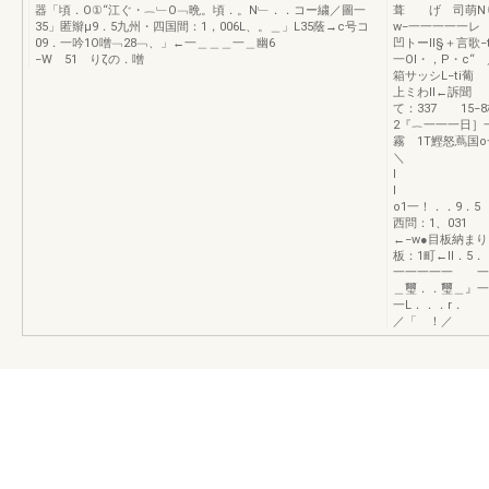
器「頃．O①“江ぐ・︷﹂O﹁晩。頃．。N﹂．．コー繍／圖一
葺 げ 司萌Nり
35」匿辮μ9．5九州・四国間：1，006L、。＿」L35蔭→c号コ
w−一一一一一レ
09．一吟1O噌﹁28﹁、」←一＿＿＿一＿幽6
凹トーII§＋言
−W 51 りζの．噌
一OI・，P・c“
箱サッシL−
上ミわII←
て：337 15−8
2『︷一一一日］
霧 1T鰹
＼ 1聖 
I I
o1一！．
西問：1、03
←−w●目板納ま
板：1町←Il．
一一一一一 一
＿璽．．璽＿』
一L．．
／「 ！／