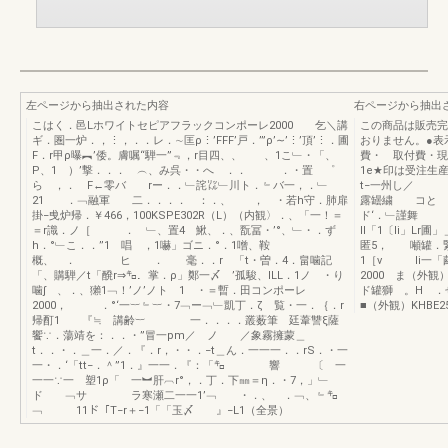
左ページから抽出された内容
右ページから抽出
こはく．邑Lホワイトセピアフラックコンポーレ2000 乞＼講
この商品は販売完
ギ．圏一炉．，⋮，．．レ．∼匡ρ⋮’FFF’戸．’”ρ’∼’⋮’頂’⋮．圃
おりません。●表
F．r甲ρ曝︻’倭。膚嘱“騨一”﹃，r目四、、 、1こ﹂・「、
費・ 取付費
P、1 ）’撃．．． ︵、み呉・・へ ．． ．・置 ゜
1e★印は受注生
ら ，． F←零バ rー．．﹂詫㍑﹂川ト．﹄バ一，．﹂
t−一州し／ 
21 ．﹁融軍 二．．．． ：．、 ， ・若h守．肺扉
露罎繍 コと
掛−曵炉帰．￥466，100KSPE302R（L）（内観〉．、「一！＝
ド‘．﹂謹舞 饗
＝r識．ノ［ ． ﹂、置4 鰍、．、翫冨・’°、﹂・．ず
ll「1〔li」L
h．°﹂こ．．’’1 唱 ，1嚇」ゴニ．°．1噌、鞍
匿5， 噸罐．緊
概、 ． ヒ ． 毫．．r 「t・曽．4．畠噛記
1［v li一「繭
「、購騨／t「醗r⇒㌔．掌．ρ」鄭一〆 ’孤駿、ILL．1ノ ・り
2000 ま（外観）K
噛∫ 、．、獺1﹁！’ノ’ノト 1 ・＝暫．田コンポーレ
ド罐獅 。H ．ぜ
2000， ．°‘一︸﹄︸・7﹁ー﹁﹂凱丁．ζ 覧・一．｛．r
■（外観）KHBE25
帰酊1 『≒ 講齢︸ 一．．．．叢薮筆 廷葦讐ξ薩
饗∵．蕩靖を：．．・”冒一pm／ ノ ／象霧擁蒙＿
t．．・．＿一．／．『．r，・・．−t＿ん．一一一．．rS．・一
一・．‘「tt−．＾”1．』一一．『：「㌔ 響 〔 一
一一∵一 塑1ρ「 一︼肝︹r°，．丁．下㎜＝η．・7，」﹂
ド ﹁サ ラ寒瀬二一一1’﹁ ・．、 ．﹁、﹄㌔
﹁ 11ド「T−r＋−1「「玉〆 』−L1（全景）