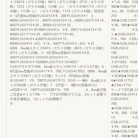
イズ0413（ガラス21枚）0613（ガラス21枚）0713（ガラス21
￥㍉5，900 
枚）1213（ガラス42枚）121鍬（L）〔ガラス21椥1713（ガラス
900★SGBj
42枚）1713R（L）（ガラス21枚）1713（ガラス42枚）肘掛窓
￥η」00 CGB
4・5尺綬6㎜型板6YJGO413￥8，2007YJGO413￥1 e．
210 ￥33
8006YJGO613￥11，4007YJGO613￥15，6006YJGO713￥14，
300★CGBJ
8007YJGO713￥20，3006YJG1213￥22，
￥36，900★H
3007YJGI213￥3t1006YJGO413』￥8，200フYJGO413￥10、
10 ￥32，
8006YJG1ア13￥29，0007YJG1ア13￥40，
ト★SGBJO
8006YJGO413￥a2007YJGO413￥10，
Y15，700 C
8006YJGO413（X2）￥16，400アYJGO413（X2）￥21，
700★SGBJ
6006．8㎜線入サイズ0415（ガラス22枚）0615（ガラス22枚）
HGBJO61
0715（ガラス22枚，5・0尺霞6㎜型板6YJGO415￥8，
1
4007YJGO415￥1UOO6YJGO615￥11，
GGBJO61
8007YJGO615￥162006YJGO715￥151400ア
￥2113QQ 
YJGO715￥2111006．8㎜線入サイズ0417H（ガラス2ア枚）5・
CGBJO712
8尺綻6㎜型板6YJGO417￥9，700フYJGO417判3，0006．8㎜線
6GG★HGBJ
入サイズ0417（ガラス27枚）テ♪ス5・9尺段6㎜型板
￥3L800★S
6YJGO417 Y9．7007YJGO417Y13，DOO一一檜6．8㎜線入サ
4★HGBJ
イズ0422B（ガラス37枚）7・2尺段一．6駒1m型板6YJり
★CGBJ171
u422B￥12，1007YJGO422BY16．700 ，6．8㎜線川覧
ラックで5尺謎コ
ご注意●サイズ1706・一 1712の羽根ガラスは、2セット必要で
200★HGB
す表示価格は、2セットの合晒格て
CGBJO41
す 、
7
★SGBJO6
￥18，300 C
13 ￥22，
CGBJO71
￥39，300★
200★CGBJ
￥43，400★