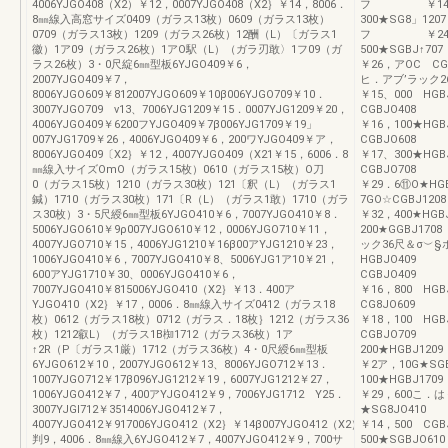
4006YJGO408（X2）￥12，0007YJGO408（X2｝￥14，8006．
フ ￥14，3
8㎜線入高窓サイズ0409（ガラス13枚）0609（ガラス13枚）
300★SG8」1
0709（ガラス13枚）1209（ガラス26枚）12酬（L）〔ガラス1
フ ￥24，5
徽）1ア09（ガラス26枚）1アO駅（L）（ガラ刃敢〉1フ09（ガ
500★SGBJ
ラス26枚）3・0尺綻6㎜型板6YJGO409￥6，
￥26，アOC 
2007YJGO409￥7，
ヒ．アブ’ラック
8006YJGO609￥812007YJGO609￥10β006YJGO709￥10．
￥15、000 
3007YJGO709 v13、7006YJG1209￥15．0007YJG1209￥20，
CGBJO40
4006YJGO409￥6200フYJGO409￥7β006YJG1709￥19」
￥16，100★
007YJG1709￥26，4006YJGO409￥6，200ワYJGO409￥ア，
CGBJO60
8006YJGO409〔X2｝￥12，4007YJGO409（X21￥15，6006．8
￥17、300★
㎜線入サイズOmO（ガラス15枚）0610（ガラス15枚）O刀
CGBJO70
0（ガラス15枚）1210（ガラス30枚）121〔釈（L）（ガラス1
￥29．6⑪O★
鍼）1710（ガラス30枚）171〔R（L）（ガラス1敢）1710（ガラ
7GO☆CGBJ
ス30枚）3・5尺綬6㎜型板6YJGO410￥6，7007YJGO410￥8．
￥32，400★H
5006YJGO610￥9ρ007YJGO610￥12，0006YJGO710￥11，
200★GGBJ
4007YJGO710￥15，4006YJG1210￥16β00アYJG1210￥23，
ック36尺＆σ︶
1006YJGO410￥6，7007YJGO410￥8、5006YJG1ア10￥21，
HGBJO40
600アYJG1710￥30、0006YJGO410￥6，
CGBJO40
7007YJGO410￥815006YJGO410（X2｝￥13．400ア
￥16，800 
YJGO410（X2｝￥17，0006．8㎜線入サイズ0412（ガラス18
CG8JO60
枚）0612（ガラス18枚）0712（ガラス．18枚｝1212（ガラス36
￥18，100 
枚）1212叡L）（ガラス1B椥1712（ガラス36枚）1ア
CGBJO709
↑2R（P〔ガラス1厳）1712（ガラス36枚）4・0尺綬6㎜型板
200★HGBJ
6YJGO612￥10，2007YJGO612￥13、8006YJGO712￥13．
￥2ア，10G★
1007YJGO712￥17β096YJG1212￥19，6007YJG1212￥27，
100★HGBJ
1006YJGO412￥7，400アYJGO412￥9，7006YJG1712 Y25．
￥29，600こ．
3007YJGI712￥3514006YJGO412￥7，
★SG8JO4
4007YJGO412￥917006YJGO412（X2｝￥14β007YJGO412（X2）
￥14，500 
判9，4006．8㎜線入6YJGO412￥7，4007YJGO412￥9，700サ
500★SGBJ