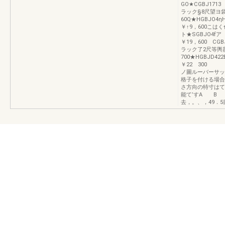
GO★CGBJ
ラック§8尺望ヨ
60Q★HGBJ
￥↑9，600こ
ト★SGBJO
￥19，600 
ラック了2尺等輿
700★HGBJ
￥22
ノ圖ルーバーサッ
格子を付ける場合
さ方向の特寸はて
能て’すA B 
去，。、，49．5