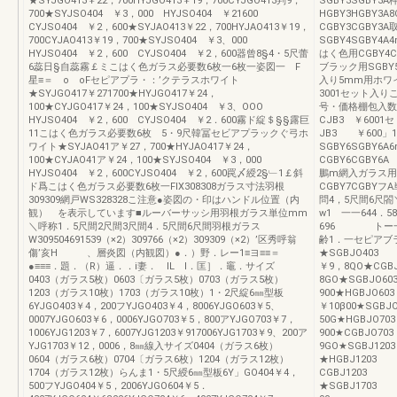
★SYJGO413￥22，700HYJGO413￥19，700CYJGO413判9，
SGBY3SGBY
700★SYJSO404 ￥3，000 HYJSO404 ￥21600
HGBY3HGBY3A
CYJSO404 ￥2，600★SYJAO413￥22，700HYJAO413￥19，
CGBY3CGBY
700CYJAO413￥19，700★SYJSO404 ￥3、000
SGBY4SGBY4
HYJSO404 ￥2，600 CYJSO404 ￥2，600器曾8§4・5尺蕾
はく色用CGBY
6蕊日§自蕊霧￡ミこはく色ガラス必要数6枚一6枚一姿図一 F
ブラック用SGBY5
星≡＝ o oFセピアプラ・：’クテラスホワイト
入り5mm用ホワイ
★SYJGO417￥271700★HYJGO417￥24，
3001セット入り
100★CYJGO417￥24，100★SYJSO404 ￥3、OOO
号・価格棚包入数
HYJSO404 ￥2，600 CYJSO404 ￥2．600霧ド綻＄§§露巨
CJB3 ￥600
11こはく色ガラス必要数6枚 5・9尺韓冨セビアプラックぐ弓ホ
JB3 ￥600
ワイト★SYJAO41ア￥27，700★HYJAO417￥24，
SGBY6SGBY6
100★CYJAO41ア￥24，100★SYJSO404 ￥3，000
CGBY6CGBY6
HYJSO404 ￥2，600CYJSO404 ￥2，600罠〆綬2§﹂1￡斜
鵬m網入ガラス用ホ
ド爲こはく色ガラス必要数6枚一FIX308308ガラス寸法羽根
CGBY7CGBYフ
309309網戸WS328328こ注意●姿図の・印はハンドル位置（内
問4，5尺間6尺閤＼
観） を表示しています■ルーバーサッシ用羽根ガラス単位mm
w1 一一644．58
＼呼称1．5尺間2尺間3尺間4．5尺間6尺間羽根ガラス
696 トー一
W309504691539（×2）309766（×2）309309（×2）’区秀呼翁
齢1．一セピアブ
傷’亥H 、層炎図（内観図）●．）野．レー1≡ヨ≡≡＝
★SGBJO4
●≡≡≡．題．（R）逼．．i妻． IL I．匡］．竈．サイズ
￥9，8QO★
0403（ガラス5枚）0603〔ガラス5枚）0703（ガラス5枚）
8GO★SGBJ
1203（ガラス10枚）1703（ガラス10枚）1・2尺綻6㎜型板
900★HGBJ
6YJGO403￥4，200フYJGO403￥4，8006YJGO603￥5、
￥10β00★S
0007YJGO603￥6，0006YJGO703￥5，800アYJGO703￥7，
50G★HGBJ
1006YJG1203￥7，6007YJG1203￥917006YJG1703￥9、200ア
900★CGBJ
YJG1703￥12，0006，8㎜線入サイズ0404（ガラス6枚）
9GO★SGBJ
0604（ガラス6枚）0704〔ガラス6枚）1204（ガラス12枚）
★HGBJ12
1704（ガラス12枚）らんま1・5尺綬6㎜型板6Y」GO404￥4，
CGBJ120
500フYJGO404￥5，2006YJGO604￥5．
★SGBJ17