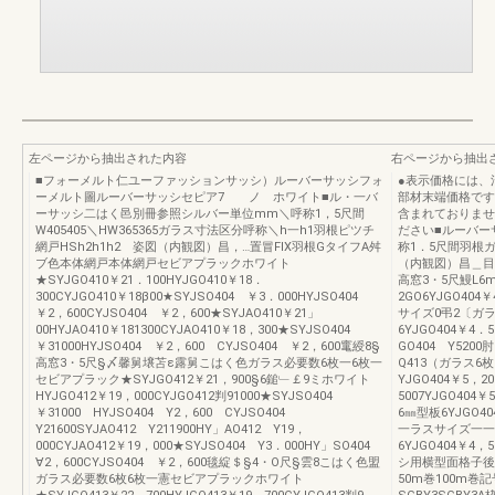
左ページから抽出された内容
右ページから抽出
■フォーメルト仁ユーファッションサッシ）ルーバーサッシフォ
●表示価格には、
ーメルト圖ルーバーサッシセピア7 ノ ホワイト■ル・一バ
部材末端価格です
ーサッシ二はく邑別冊参照シルバー単位mm＼呼称1，5尺間
含まれておりませ
W405405＼HW365365ガラス寸法区分呼称＼h一h1羽根ピツチ
ださい■ルーバー
網戸HSh2h1h2 姿図（内観図）昌，…置冒FlX羽根GタイフA舛
称1．5尺間羽根ガ
ブ色本体網戸本体網戸セビアプラックホワイト
（内観図）昌＿目サ
★SYJGO410￥21．100HYJGO410￥18．
高窓3・5尺鰻L6mm
300CYJGO410￥18β00★SYJSO404 ￥3．000HYJSO404
2GO6YJGO404
￥2，600CYJSO404 ￥2，600★SYJAO410￥21」
サイズ0弔2〔ガラ
00HYJAO410￥181300CYJAO410￥18，300★SYJSO404
6YJGO404￥4．5
￥31000HYJSO404 ￥2，600 CYJSO404 ￥2，600竃綬8§
GO404 Y520
高窓3・5尺§〆馨舅壌苫ε露舅こはく色ガラス必要数6枚一6枚一
Q413（ガラス6枚
セビアプラック★SYJGO412￥21，900§6鎚﹂￡9ミホワイト
YJGO404￥5，2
HYJGO412￥19，000CYJGO412判91000★SYJSO404
5007YJGO40
￥31000 HYJSO404 Y2，600 CYJSO404
6㎜型板6YJGO40
Y21600SYJAO412 Y211900HY」AO412 Y19，
一ラスサイズ一一
000CYJAO412￥19，000★SYJSO404 Y3．000HY」SO404
6YJGO404￥4，
∀2，600CYJSO404 ￥2，600毯綻＄§4・O尺§雲8こはく色盟
シ用横型面格子後
ガラス必要数6枚6枚一憲セビアプラックホワイト
50m巻100m