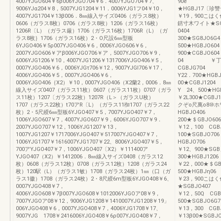
4007YJGO604￥6β006YJGO704￥6．4007YJGO704￥7、
90e
9006YJα204￥8，5007YJG1204￥11．0006YJG1フ04￥10，
★HGBJ17〔珍
4007YJG1704￥13β006．8㎜線入サイズ0406（ガラス8枚）
￥19，900こ
0606（ガラス8枚）0706（ガラス8枚）1206（ガラス16枚）
錺寸木ワイト★S
1206R〔L）（ガラス厳）1706（ガラス16枚）1706R（L）（ガ
0404 ￥1
ラス8枚｝1706（ガラス16枚）2・O尺設6㎜型板
300★SG8J
6YJGO406￥5ρ007YJGO406￥6，0006YJGO606￥6，
500★HGBJ
2007YJGO606￥アβ006YJGO706￥ア，5007YJGO706￥9，
900★CGBJO
6006YJG1206￥10，4007YJG1206￥1317006YJGO406￥5，
04 ￥丁3，
0007YJGO406￥6，0006YJGτ706￥12，9007YJGI706￥17，
CGBJG70
4006YJGO406￥5，0007YJGO406￥6，
Y22．700★H
0006YJGO406｛X2）￥10，0007YJGO406（X2蘭2，0006．8㎜
00★CGBJ
線入サイズ0407（ガラス11枚）0607（ガラス11枚）0707（ガラ
Y 24、500
ス11枚）1207〔ガラス22枚）1207R（L＞（ガラスU枚）
￥2L300★CG
1707（ガラス22枚）t70アR〔L）（ガラス11椥1707（ガラス22
クぞo尺萬o8⑩
枚）2・5尺綬6㎜型板6YJGO407￥5，7007YJGO407￥7，
HGBJO406
1006YJGO607￥7，4007YJGO607￥9，6006YJGO707￥9．
200★＄GBJ
2007YJGO707￥12，1006YJG1207￥13，
￥12，100 
1007YJG1207￥1717006YJGO407￥517007YJGO407￥7，
100★SGBJ
1006YJG1707￥1616007YJG1707￥22、8006YJGO407￥5，
HGBJO70
700アYJGO407￥7，1006YJGO407〔X2）￥111400ア
￥12、900★
YJGO407（X2）￥1412006．8㎜線入サイズ0408（ガラス12
300★HGBJ
枚）0608（ガラス12枚）0708（ガラス12枚）1208（ガラス24
￥22，000★
枚）120駅（L）（ガラス1敏）1708（ガラス24枚）1㎜（口（ガ
500★HGBJ
ラス1徽）1708（ガラス24枚）2・8尺綬6m型板6YJGO408￥6、
￥23，900こ
0007YJGO408￥7，
★SGBJO4
4006YJGO608￥7β007YJGO608￥1012006YJGOア08￥9，
￥12，50Q 
7007YJGOア08￥12，9006YJG1208￥1410007YJG1208￥19」
500★SGBJ
006YJGO408￥6，0007YJGO408￥7，4006YJG1708￥17、
￥13，300 
9007YJG 1708￥2416006YJGO408￥6ρ007YJGO408￥7，
￥13β00★SG