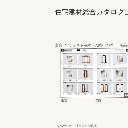
住宅建材総合カタログ_1990
出窓
テイストA6型・A8型・Y型
商品
432
433
左ページから抽出された内容