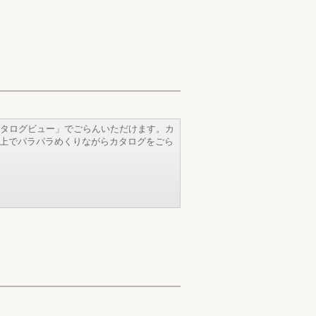
タログビュー」でごらんいただけます。カ
b上でパラパラめくりながらカタログをごら