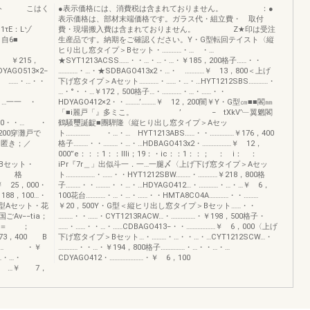
ワイト こはく
●表示価格には、消費税は含まれておりません。 ：●
表示価格は、部材末端価格です。ガラス代・組立費・ 取付
τE：Lゾ
費・現場搬入費は含まれておりません。 Z★印は受注
6■
生産品です。納期をご確認ください。Y・G型転回テイスト〈縦
・
ヒり出し窓タイプ＞Bセット・…………・… ・…
 ￥215，
★SYT1213ACSS……・・…・…・…・￥185，200格子……・・
GO513×2−
…………・…・★SDBAGO413x2・…・ …………￥ 13，800＜上げ
……・…・・
下げ窓タイプ＞Aセット…………・……・…・…HYT1212SBS…………・
…・°・・…￥172，500格子…・…………・…・……・・
・…一一 ・
HDYAGO412×2・・………’………￥ 12，200闇￥Y・G型㎝■■閣㎜
「■i麗戸「』多ミこ。 ’ − tXkV’﹂翼魍閣
500・・… ・
鶴騒璽誕齪■團騨隆〈縦ヒり出し窓タイプ＞Aセッ
7，200穿灘戸で
ト…………… ・…・… HYT1213ABS……・・……………￥176，400
・匿き；／
格子………・・………・…・…HDBAGO413x2・………………￥ 12，
000”e：：：1：：llli；19：・ic：：1：：； ： i： ：
 Bセット・
iPr『7r＿」出似斗一．一…一腿〆〈上げ下げ窓タイプ＞Aセッ
00 格
ト………………・……・・HYT1212SBW………・…………￥218，800格
 25，000・
子………・・………・・…・…HDYAGO412…・…………・…・…￥ 6，
88，100…・
100花台…………・…・…・……・・HMTA8CO4A…………・・………
墨G型Aセット・花
￥20，500Y・G型＜縦ヒリ出し窓タイプ＞Bセット……・・
Av−−tia；
………・・……・CYT1213RACW…・……………・￥198，500格子・
−×＝ ；
……・……・・…・……CDBAGO413−・・………………￥ 6，000〈上げ
73，400 B
下げ窓タイプ＞Bセット…・………・…・・…・…CYT1212SCW…・
… 一… ・￥
…………・・…・￥194，800格子……………・…・・…・…
…・…・
CDYAGO412・…………………・￥ 6，100
・… …￥ 7，