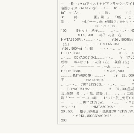
﹂ E−・s▼ロアイストセビアブラックホ
色圏テイストALas2Sgi“一一s−一一ti“一一
iu“ih−ntiA−， ．！隔． ｛【「1
▼ 縛 圃」回 」．「t凶．、こ！自
唱 、 ’ −yIノー一．愈rr■圏膠フ』Aセット
… …・H6T1713SBS……………・・
100 Bセット・格子……… …・…・…・・HDYA
……… ￥17，200 格子…花台（右）・ 
HMTA6BO5R…・………・・… ￥26，500花台
（左）・ …・・……HMTA6BO5L・…………
￥26，500㍉rj ’：郵 ・・・・… …・…
H6T1713SCS…・・…・・… …・… ￥199，
…・…… CDYAGO513x2…………・・… ￥ 1
総轡 鴫Aセット…・花台（右）・花台（左）
／． 一．一一一一一 一．一ゐ．……… ・…
H8T1213SBS…………・ ・￥202，900
……………HMTA8BO4R・…………・ …￥ 25，0
子………… ・・HMTA8BO4L−………… ・￥
… …・・… C8T1213SCS…・・…・… …… ￥1
………CDYAGO413x2…・…………… ￥ 14，400
台…錦欝 鼻．．・哉。建聾．t＿，．，＿』二義国ご
騨『P︸﹂︸1一﹁i﹁鋼1．』L°フ1コ乳＿悔可r
一 … ・…H8T1213SBW… ・…… ・￥2
セット・t… …・・HMTA8CO4A・…・
20，500 格子…轡滋選・灘潔灘C8T1213SCW
…… ・￥243，800CDYAGO413…・… 
200