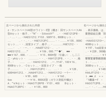
左ページから抽出された内容
右ページから抽出
z・サンスペースA6型ホワイト﹂E型｛棚き〉回サンスペースA6
．表示価格。は、
型Aセット・格子…・”‘N“・・SiliieiiilY”’ …・・H6E1212PB・
要懸獄組立費゜匝
…・……・……・HAEG1212…Y153，500Y15，800Bセット…・
…………… ・…・H
…… …・・…・…・H6E1212PC…………・・…………￥135，000C
−HAASG1213
セット……・・…浴室タイプ……格子……・………………H6E1212・・
400Bセット…………
………・ …・・一…・・…HA6EF1212・… …・ ……
￥197，1∞浴室タ
HAEG1212…………’” ……￥106，000…’’”°’◆”… ■■・
…・￥228，300
■■￥167，000…・……………・￥15，800H型〈引違い〉，し二二
………・…………・
二・yAセット・ ………………・・…・H6H1212PB…・・…・・…格
響響驚馨撃醗懸難
子…・ ……… ……・HAHG1212… …一…Y147，100￥16，
ト…・………・・ …
800Bセット…・Cセット……・浴室タイプ・・格
300Bセット＿＿．
子…………… ・・…H6H1212PC・…… ……・・ …￥128，
＿．．＿＿￥148
600H6H1212…・…HA6HF1212……・HAHG1212・一1一・・
HA6JF1210・
… ・￥99，600 ・… ・・￥160，
ト…■■…il ＝
6∞ ・一￥16，800GE型（ガラス突舘片欄き》
『1磯遜ーF −
A．”’e’Aセット・H6AO712RPB・Y151，400 Bセット・
H6GO712PB…
H6AO712RPC・ …・￥135，800
……・・…・………H6