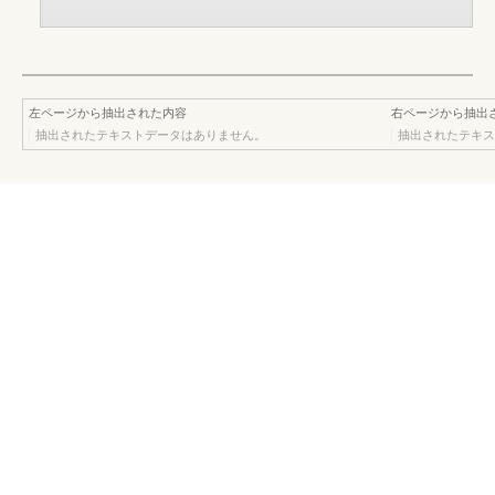
左ページから抽出された内容
右ページから抽出
抽出されたテキストデータはありません。
抽出されたテキス