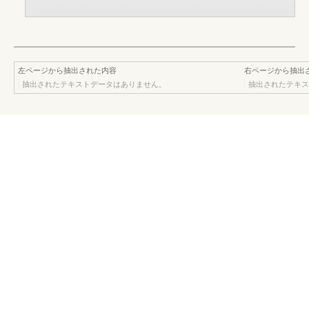
左ページから抽出された内容
右ページから抽出
抽出されたテキストデータはありません。
抽出されたテキス