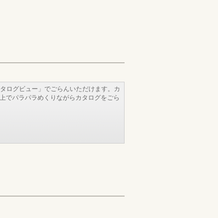
タログビュー」でごらんいただけます。カ
b上でパラパラめくりながらカタログをごら