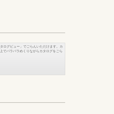
タログビュー」でごらんいただけます。カ
b上でパラパラめくりながらカタログをごら