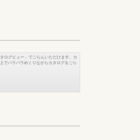
タログビュー」でごらんいただけます。カ
b上でパラパラめくりながらカタログをごら