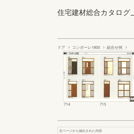
住宅建材総合カタログ_1988
ドア
コンポーレ1800
組合せ例
714
715
左ページから抽出された内容