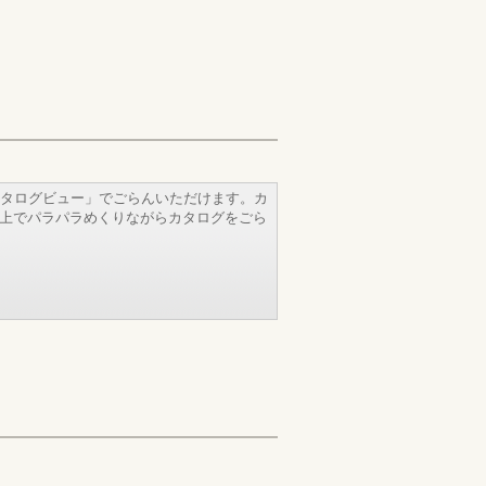
タログビュー」でごらんいただけます。カ
b上でパラパラめくりながらカタログをごら