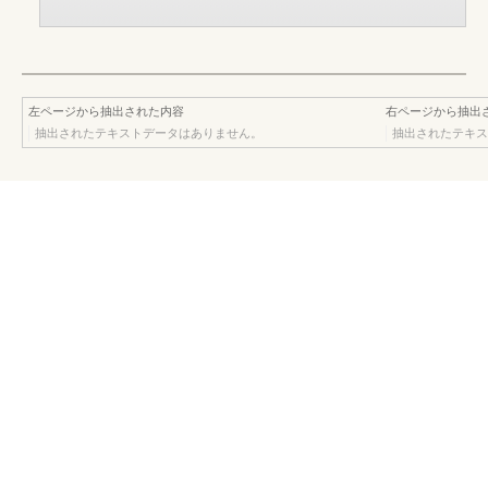
左ページから抽出された内容
右ページから抽出
抽出されたテキストデータはありません。
抽出されたテキス