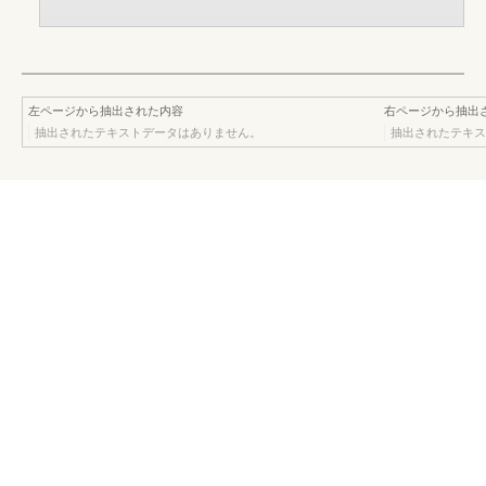
左ページから抽出された内容
右ページから抽出
抽出されたテキストデータはありません。
抽出されたテキス