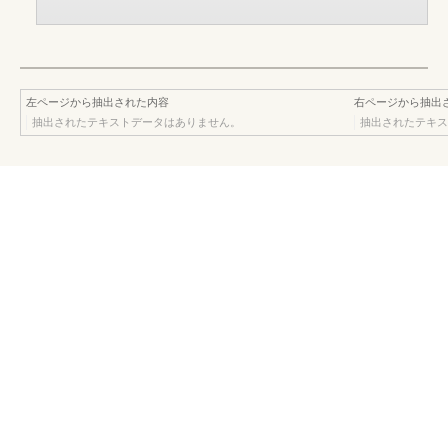
左ページから抽出された内容
右ページから抽出
抽出されたテキストデータはありません。
抽出されたテキス