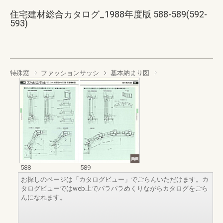
住宅建材総合カタログ_1988年度版 588-589(592-
593)
特殊窓
ファッションサッシ
基本納まり図
588
589
お探しのページは「カタログビュー」でごらんいただけます。カ
タログビューではweb上でパラパラめくりながらカタログをごら
んになれます。