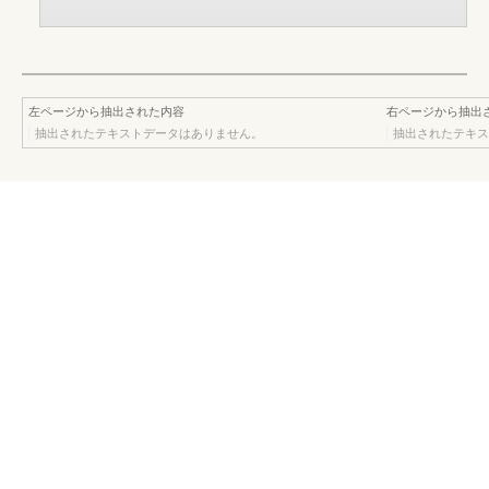
左ページから抽出された内容
右ページから抽出
抽出されたテキストデータはありません。
抽出されたテキス