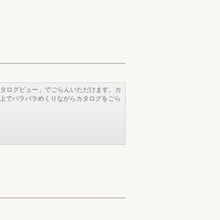
タログビュー」でごらんいただけます。カ
b上でパラパラめくりながらカタログをごら