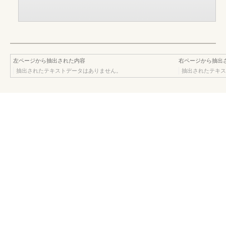
左ページから抽出された内容
右ページから抽出
抽出されたテキストデータはありません。
抽出されたテキス