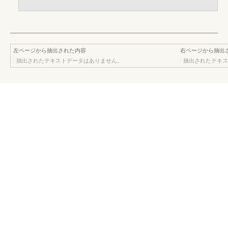
左ページから抽出された内容
右ページから抽出
抽出されたテキストデータはありません。
抽出されたテキス