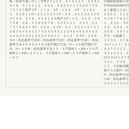
熱・防音引違いサッシ978３７１１０．５１５１１０．５２６１
付属部材面格子化
６７８．５１５１１１．５５２．５２５３７１７５９６７７６
979302304380
７３７３７雨戸２P：１７３，３P：１９６，４P：２１９１
をご参照ください
２．５２８１１H＋５５１５２５２P：５３．５１２３２３３８
５９５２．５１１
３７５９．５７８．５１９１０９雨戸２P：４２．５１０．５６
５３８７７６３７
７５８．５８．５１６２６７８．５２５１１１．５５２．５１
１．５３６．５H
７３７５９６７４P：２０９．６２P：５３．５２５７６７３７
５９．５６４．５
３８３６４５４５３７４５４５４０１２０４０４０５９４０３
５５８．５６７１
６４０４０４０１２０５９４０１２．５１２．５４P：２０９．
戸５∼８枚建て：
６H：内法基準寸法W：内法基準寸法H：内法基準寸法H：内法
３２３０．５７８
基準寸法４５４５６５６５雨戸開口寸法：H＋３９雨戸開口寸
３x７＋１７）２
法：H＋３９W：内法基準寸法１５．５戸袋W１＝AW＋５０戸
５３７２３１１．
袋W２＝AW＋６２１５．５戸袋W１＝AW＋５０戸袋W２＝AW
５２２２２２．５
＋６２
h2３５h1１２
３２１．５３６．
１２．５目板切断
部テラス部H：内
H：内法基準寸法
５W：内法基準寸
２５０３７５０５