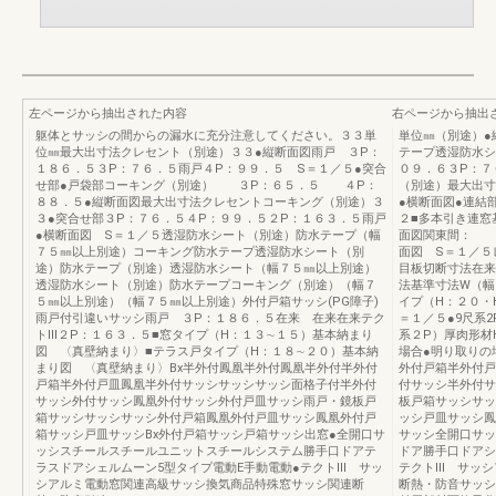
左ページから抽出された内容
右ページから抽出
躯体とサッシの間からの漏水に充分注意してください。３３単
単位㎜（別途）●
位㎜最大出寸法クレセント（別途）３３●縦断面図雨戸 ３P：
テープ透湿防水シ
１８６．５３P：７６．５雨戸４P：９９．５ S＝１／５●突合
０９．６３P：７
せ部●戸袋部コーキング（別途） ３P：６５．５ ４P：
（別途）最大出寸
８８．５●縦断面図最大出寸法クレセントコーキング（別途）３
●横断面図●連
３●突合せ部３P：７６．５４P：９９．５２P：１６３．５雨戸
２■多本引き連窓
●横断面図 S＝１／５透湿防水シート（別途）防水テープ（幅
面図関東間： 
７５㎜以上別途）コーキング防水テープ透湿防水シート（別
面図 S＝１／５
途）防水テープ（別途）透湿防水シート（幅７５㎜以上別途）
目板切断寸法在来
透湿防水シート（別途）防水テープコーキング（別途）（幅７
法基準寸法W（幅
５㎜以上別途）（幅７５㎜以上別途）外付戸箱サッシ(PG障子)
イプ（H：２０・
雨戸付引違いサッシ雨戸 ３P：１８６．５在来 在来在来テク
＝１／５●9尺系2
トⅢ２P：１６３．５■窓タイプ（H：１３∼１５）基本納まり
系２P）厚肉形材
図 〈真壁納まり〉■テラス戸タイプ（H：１８∼２０）基本納
場合●明り取りの
まり図 〈真壁納まり〉Bx半外付鳳凰半外付鳳凰半外付半外付
外付戸箱半外付戸
戸箱半外付戸皿鳳凰半外付サッシサッシサッシ面格子付半外付
付サッシ半外付サ
サッシ外付サッシ鳳凰外付サッシ外付戸皿サッシ雨戸・鏡板戸
板戸箱サッシサッ
箱サッシサッシサッシ外付戸箱鳳凰外付戸皿サッシ鳳凰外付戸
ッシ戸皿サッシ鳳
箱サッシ戸皿サッシBx外付戸箱サッシ戸箱サッシ出窓●全開口サ
サッシ全開口サッ
ッシスチールスチールユニットスチールシステム勝手口ドアテ
ドア勝手口ドアシ
ラスドアシェルムーン5型タイプ電動E手動電動●テクトⅢ サッ
テクトⅢ サッシ
シアルミ電動窓関連高級サッシ換気商品特殊窓サッシ関連断
断熱・防音サッシ