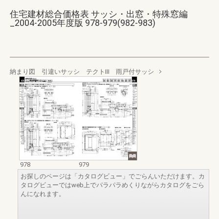
住宅建材総合価格表 サッシ・出窓・特殊窓編
_2004-2005年度版 978-979(982-983)
納まり図 引違いサッシ テクトⅢ 雨戸付サッシ
978
979
お探しのページは「カタログビュー」でごらんいただけます。カ
タログビューではweb上でパラパラめくりながらカタログをごら
んになれます。