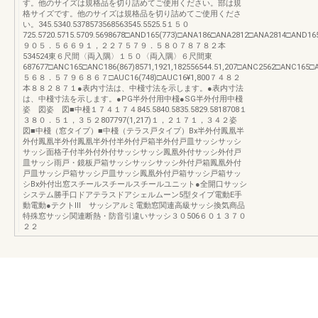
す。他のサイズは規格品を切り詰めてご使用ください。部は規
格サイズです。他のサイズは規格品を切り詰めてご使用くださ
い。345.5340.5378573568563545.5525.5１５０
725.5720.5715.5709.5698678□AND165(773)□ANA186□ANA2812□ANA2814□AND
９０５．５６６９１，２２７５７９．５８０７８７８２本
534524東６尺間〈両入隅〉１５０〈両入隅〉６尺間東
687677□ANC165□ANC186(867)8571,1921,182556544.51,207□ANC2562□ANC1
５６８．５７９６８６７□AUC16(748)□AUC16¥1,800７４８２
本８８２８７１●表内寸法は、中棧寸法を示します。●表内寸法
は、中棧寸法を示します。●PG半外付用中棧●SG半外付用中棧
姿 図姿 図■中棧１７４１７４845.5840.5835.5829.5818708１
３８０．５１，３５２807797(1,217)１，２１７１，３４２姿
図■中棧（窓タイプ）■中棧（テラス戸タイプ）Bx半外付鳳凰半
外付鳳凰半外付鳳凰半外付半外付戸箱半外付戸皿サッシサッシ
サッシ面格子付半外付外付サッシサッシ鳳凰外付サッシ外付戸
皿サッシ雨戸・鏡板戸箱サッシサッシサッシ外付戸箱鳳凰外付
戸皿サッシ戸箱サッシ戸皿サッシ鳳凰外付戸箱サッシ戸箱サッ
シBx外付出窓スチールスチールスチールユニット●全開口サッシ
システム勝手口ドアテラスドアシェルムーン5型タイプ電動E手
動電動●テクトⅢ サッシアルミ電動窓関連高級サッシ換気商品
特殊窓サッシ関連断熱・防音引違いサッシ３０506６０１３７０
２２