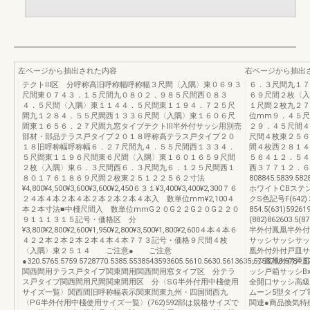
左ページから抽出された内容
右ページから抽出
テクトⅢ区 分呼称高旧呼称幅呼称幅３尺間〈入隅〉東０６９３
６．３尺間九１７
尺間東０７４３．１５尺間九０８０２．９８５尺間西０８３
６９尺間２枚〈入
４．５尺間〈入隅〉東１１４４．５尺間東１１９４．７２５尺
１尺間２枚九２７
間九１２８４．５５尺間西１３３６尺間〈入隅〉東１６０６尺
位mm９．４５尺
間東１６５６．２７尺間九窓タイプテクトⅢ半外付サッシ用別売
２９．４５尺間４
部材・部品テラス戸タイプ２０１８呼称高テラス戸タイプ２０
尺間４枚東２５６
１８旧呼称幅呼称幅６．２７尺間九４．５５尺間西１３３４．
間４枚西２８１４
５尺間東１１９６尺間東６尺間〈入隅〉東１６０１６５９尺間
５６４１２．５４
２枚〈入隅〉東６．３尺間西６．３尺間九６．１２５尺間西１
西３７７１２．６
８０１７６１８６９尺間２枚東２５１２２５６２寸法
808845.5839.582
¥4,800¥4,500¥3,600¥3,600¥2,450６３１¥3,400¥3,400¥2,300７６
ホワイトCBステ
２４本４本２本４本２本２本２本４本入 数単位mm¥2,100４
クS色記号F(64
本２本寸法■中棧尺間入 数単位mmG２０G２２G２０G２２０
854.5(631)59261
９１１１３１５記号・価格区 分
(882)862603.5(8
¥3,800¥2,800¥2,600¥1,950¥2,800¥3,500¥1,800¥2,600４本４本６
半外付鳳凰半外付
４２２本２本２本２本４本４本７７３記号・価格９尺間４枚
サッシサッシサッ
〈入隅〉東２５１４ ご注意● ご注意
凰外付外付戸皿サ
●320.5765.5759.5728770.5385.5538543593605.5610.5630.5613635.5753790.5784.5
ッシ鳳凰外付戸皿
関西間用テラス戸タイプ関東間用関西間用窓タイプ区 分テラ
ッシ戸箱サッシB
ス戸タイプ関西間用尺間関東間用区 分〈SG半外付用中棧使用
全開口サッシ高級
サイズ一覧〉関西間旧呼称幅表示関東間東九州・四国間西九
ムーン5型タイプ
〈PG半外付用中棧使用サイズ一覧〉(762)592部は規格サイズで
関連●商品換気特