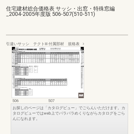
住宅建材総合価格表 サッシ・出窓・特殊窓編
_2004-2005年度版 506-507(510-511)
引違いサッシ テクトⅢ 付属部材 規格表
506
507
お探しのページは「カタログビュー」でごらんいただけます。カ
タログビューではweb上でパラパラめくりながらカタログをごら
んになれます。