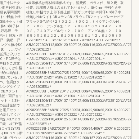
w雨戸寸法テク
●表示価格は部材標準価格です。消費税、ガラス代、組立費、取
シ雨戸付引違い
付費、現場搬入費は含まれておりません。単位mm中棧付き中
称幅表示関西間
棧無し中棧付き上部下部上部下部ガラス寸法SG障子PG障子中
ット中棧無中棧
棧無しHホワイトCBステンCBブラウンT8ファイングレーセピア
G障子セット価
ブラックS色記号F２７０２２，７００２，７４０アングル付：
無枠SG障子枠
２，７００ アングル無：２，７０８９５０２７０４２，７０
法呼称障 子
０２，７４０アングル付：２，７００ アングル無：２，７０
枠用）鏡板・雨
８９５０２８１２２，８１０９８０２８１４２，８１０９８０
付戸 袋網 戸
G270202□＊A3JG270202□＊A3KG270202□＊A3LG270202□＊
アングル無枠SG
A3MG270202¥112,000¥120,300¥108,000¥116,300□AFG270202□AF27020
 図 ：ホワイ
＊A095203EE□＊
色記号が入りま
A095203E38HBAB27020¥17,200¥21,000¥49,900¥65,200¥15,400G270204□
G・PG障子は
＊A3JG270204□＊A3KG270204□＊A3LG270204□＊
中棧をご注文
A3MG270204¥131,700¥137,400¥127,600¥133,300□AFG270204□AF27020
プもしくは中棧
＊A095203EE□＊
手配の場合は、
A095203E38HBAB27020¥25,600¥31,400¥49,900¥65,200¥15,400G281202□
載しているJS
＊A3JG281202□＊A3KG281202□＊A3LG281202□＊
m、色調はク
A3MG281202¥112,000¥120,300¥108,000¥116,300□AFG281202□AF28120
シングタイプ
＊A098203EE□＊
CBステンT
A098203E38HBAB28120¥17,200¥21,000¥49,900¥65,200¥15,400G281204□
鏡板・雨戸セッ
＊A3JG281204□＊A3KG281204□＊A3LG281204□＊
セット・３Zセ
A3MG281204¥131,700¥137,400¥127,600¥133,300□AFG281204□AF28120
の合計金額で
＊A098203EE□＊
と雨戸セット
A098203E38HBAB28120¥25,600¥31,400¥49,900¥65,200¥15,400G270222□
を合計してくだ
＊A3JG270222□＊A3KG270222□＊A3LG270222□＊
戸錠BKEY２３
A3MG270222¥118,400¥125,600¥114,300¥121,500□AFG270222□AF27022
戸鏡 板TEY型
＊A095223EE□＊
ヨロイSEY型S
A095223E38HBAB27022¥18,400¥27,000¥54,400¥71,200¥16,200G270224□
イBKEY２３断
＊A3JG270224□＊A3KG270224□＊A3LG270224□＊
クCBブラウン
A3MG270224¥146,300¥161,300¥142,200¥157,200□AFG270224□AF27022