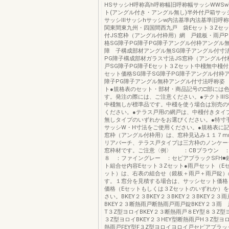
HSサッシH呼称高h呼称幅旧呼称幅サッシWWS
ト(アングル付き・アングル無し)半外付戸箱サッ
サッシⅢサッシhサッシw内法基準内法基準旧呼
関東間東九州・四国間西九戸 袋Eセット３Zセ
付JS窓枠（アングル付枠用）網 戸鏡板・雨戸P
格SG障子PG障子PG障子アングル付枠アングル
障 子構成部材アングル無SG障子アングル付寸
PG障子構成部材ガラス寸法JS窓枠（アングル付
戸SG障子PG障子Eセット３Zセット中棧無中棧
セット価格SG障子SG障子PG障子アングル付枠
障子PG障子アングル無枠アングル付寸法呼称姿
ト●規格表のセット・部材・商品記号の□部には
す。発注の際には、ご注意ください。●テクトⅢS
中棧無しが標準品です。中棧を使う場合は別売の
ください。●テラス戸用の網戸は、中棧付きタイ
無しタイプのいずれかをお選びください。●特寸
サッシW・H寸法をご使用ください。●規格表に記
窓枠（アングル付枠用）は、窓枠見込み１１７m
リアバーチ、テラス戸タイプは三方枠のノンケー
窓枠材です。ご注意〈例〉 ：CBブラウン ：
８ ：ファイングレー ：セピアブラックSFH■
ト組合せ内容Eセット３Zセット●雨戸セット（E
ット）は、右表の組合せ（鏡板＋雨戸＋雨戸錠）
す。１窓分を見積する場合は、サッシセット価格
価格（Eセットもしくは３Zセットのいずれか）
さい。BKEY２３BKEY２３BKEY２３BKEY２３雨
BKEY２３断熱雨戸断熱雨戸雨戸錠BKEY２３雨 
T３Z型ヨロイBKEY２３断熱雨戸８EY型８３Z型
３Z型ヨロイBKEY２３HEY型断熱雨戸H３Z型ヨロ
熱雨戸FEY型F３Z型ヨロイヨロイ戸セピアブラッ