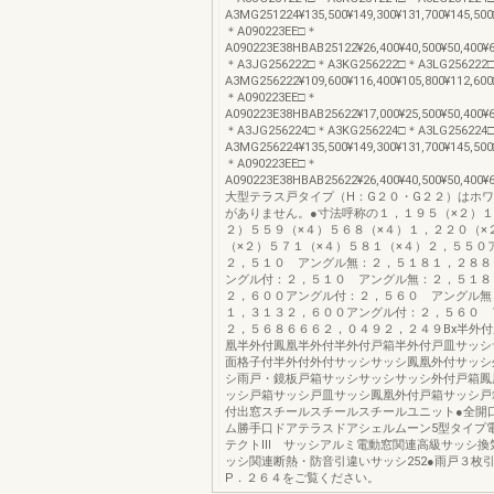
A3MG251224¥135,500¥149,300¥131,700¥145,5
＊A090223EE□＊
A090223E38HBAB25122¥26,400¥40,500¥50,400¥
＊A3JG256222□＊A3KG256222□＊A3LG256222
A3MG256222¥109,600¥116,400¥105,800¥112,6
＊A090223EE□＊
A090223E38HBAB25622¥17,000¥25,500¥50,400¥
＊A3JG256224□＊A3KG256224□＊A3LG256224
A3MG256224¥135,500¥149,300¥131,700¥145,5
＊A090223EE□＊
A090223E38HBAB25622¥26,400¥40,500¥50,400¥6
大型テラス戸タイプ（H：G２０・G２２）はホ
がありません。●寸法呼称の１，１９５（×２）１
２）５５９（×４）５６８（×４）１，２２０（×
（×２）５７１（×４）５８１（×４）２，５５０
２，５１０ アングル無：２，５１８１，２８８
ングル付：２，５１０ アングル無：２，５１８
２，６００アングル付：２，５６０ アングル無
１，３１３２，６００アングル付：２，５６０ 
２，５６８６６６２，０４９２，２４９Bx半外
凰半外付鳳凰半外付半外付戸箱半外付戸皿サッシ
面格子付半外付外付サッシサッシ鳳凰外付サッシ
シ雨戸・鏡板戸箱サッシサッシサッシ外付戸箱鳳
ッシ戸箱サッシ戸皿サッシ鳳凰外付戸箱サッシ戸
付出窓スチールスチールスチールユニット●全開
ム勝手口ドアテラスドアシェルムーン5型タイプ電
テクトⅢ サッシアルミ電動窓関連高級サッシ換
ッシ関連断熱・防音引違いサッシ252●雨戸３枚
P．２６４をご覧ください。