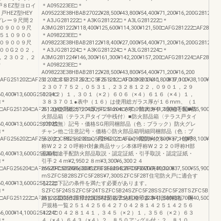
戸８EZ型ヨロイ
＊A095223EE□＊
戸HEZ型HEY
A095223E38HBAB27022¥28,500¥43,800¥54,400¥71,200¥16,200G281222□
グレー９尺間２
＊A3JG281222□＊A3KG281222□＊A3LG281222□＊
０９００９尺
A3MG281222¥118,400¥125,600¥114,300¥121,500□AFG281222□AF28122
５１０９００
＊A098223EE□＊
０９００９尺
A098223E38HBAB28122¥18,400¥27,000¥54,400¥71,200¥16,200G281224□
００G２０２，
＊A3JG281224□＊A3KG281224□＊A3LG281224□＊
，２３０２，２
A3MG281224¥146,300¥161,300¥142,200¥157,200□AFG281224□AF28122
＊
＊A098223EE□＊
A098223E38HBAB28122¥28,500¥43,800¥54,400¥71,200¥16,200
0□AFG251202□AF251202□C5B251202□C5F251202□AFD090203¥40,800¥37,100¥38,100¥45,
１，０３０７７５１，８５３１，０３２８１２１，８９０１，
２３０７７５２，０５３１，２３２８１２２，０９０１，２９
60,400¥13,600G251204□
０（×２）１，３０１（×２）６０６（×４）６１６（×４）１，
□＊
３８３７０１●表中（１６）は使用総ガラス厚が１６mm、（１
00□AFG251204□AF251204□C5B251204□C5F251204□AFD090203¥41,300¥37,500¥55,900¥61
８）は使用総ガラス厚が１８mmです。防火ガラス別途手配■防
火部品箱〈テラス戸タイプ中桟付〉■防火部品箱〈テラス戸タイ
60,400¥13,600G256202□
プ中桟無〉記号・価格SG用同梱部品（色：ブラック）防火グレ
□＊
チャン他ご注意記号・価格◇防火部品箱明細同梱部品（色：ブ
0□AFG256202□AF256202□C5B256202□C5F256202□AFD090203¥40,800¥37,100¥38,100¥45,
ラック）PG（１８㎜）用PG（１６㎜）用防火グレチャン他呼
称W２２２０呼称H対象商品サッシ本体呼称W２２２０呼称H部
60,400¥13,600G256204□
品箱別途手配防火部品取説・認定証紙・引手取説・認定証紙・
□＊
引手２４m¥2,950２８m¥3,300¥6,300２４
00□AFG256204□AF256204□C5B256204□C5F256204□AFD090203¥41,300¥37,500¥55,900¥61
mSZFC5B24¥6,300SZFC5F24SSZFC5F24T¥7,300２８
mSZFC5B28SZFC5F28S¥7,300SZFC5F28T住宅防火戸に適合す
60,400¥13,600G251222□
るには下記の条件を満たす必要があります。
□＊
SZFC5F24SSZFC5F24TSZFC5B24SZFC5F28SSZFC5F28TSZFC5B28SGPG(
00□AFG251222□AF251222□C5B251222□C5F251222□AFD090223¥41,500¥37,700¥40,500¥47
納まり図製作限界付属部材面格子化粧格子多本引部材鏡板・雨
戸規格一覧２５１４２５６４２７０４２８１４２５１４２５６
66,000¥14,100G251224□
４２７０４２８１４１，３４５（×２）１，３５６（×２）６３
□＊
４（×４）６４３（×４）２，８５０アングル付：２，８１０