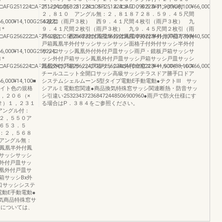
00□AFG251224□AF251224□C5B251224□C5F251224□AFD090223¥41,900¥38,100¥66,000¥79
アングル無：２，８１８１，４３８２，８５０アングル付：
２，８１０ アングル無：２，８１８７２８．５９．４５尺間
66,000¥14,100G256222□
４枚引（雨戸３枚） 西９．４１尺間４枚引（雨戸３枚） 九
□＊
９．４１尺間２枚引（雨戸３枚） 九９．４５尺間２枚引（雨
00□AFG256222□AF256222□C5B256222□C5F256222□AFD090223¥41,500¥37,700¥40,500¥47
戸３枚） 西Bx半外付鳳凰半外付鳳凰半外付半外付戸皿半外付
戸箱鳳凰半外付サッシサッシサッシ面格子付外付サッシ半外付
66,000¥14,100G256224□
サッシサッシ鳳凰外付外付戸皿サッシ雨戸・鏡板戸箱サッシサ
□＊
ッシ外付戸箱サッシ鳳凰外付戸皿サッシ戸箱サッシ戸皿サッシ
00□AFG256224□AF256224□C5B256224□C5F256224□AFD090223¥41,900¥38,100¥66,000¥79
鳳凰外付戸箱サッシ戸箱サッシBx外付出窓スチールスチールス
チールユニット全開口サッシ高級サッシテラスドア勝手口ドア
6,000¥14,100■
システムシェルムーン5型タイプ電動E手動電動●テクトⅢ サッ
ワイト色の規格
シアルミ電動窓関連●商品換気特殊窓サッシ関連断熱・防音サッ
，２０６（×
シ引違い253234372368472448506900960●雨戸で防火仕様にす
２）１，２３１
る場合はP．３８４をご参照ください。
アングル付：
２，５５０ア
６５３．５
：２，５６８
アングル無：
付鳳凰半外付鳳
サッシサッシ
外付戸皿サッ
凰外付戸皿サ
箱サッシBx外
口サッシシステ
動E手動電動●
気商品特殊窓サ
引については、